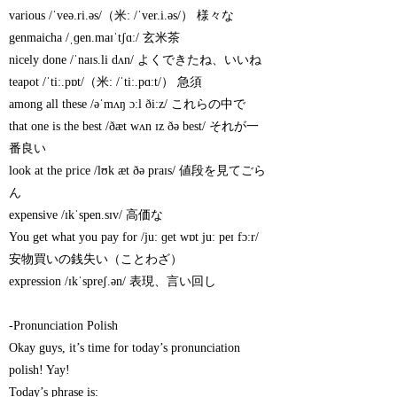
various /ˈveə.ri.əs/（米: /ˈver.i.əs/） 様々な
genmaicha /ˌɡen.maɪˈtʃɑː/ 玄米茶
nicely done /ˈnaɪs.li dʌn/ よくできたね、いいね
teapot /ˈtiː.pɒt/（米: /ˈtiː.pɑːt/） 急須
among all these /əˈmʌŋ ɔːl ðiːz/ これらの中で
that one is the best /ðæt wʌn ɪz ðə best/ それが一
番良い
look at the price /lʊk æt ðə praɪs/ 値段を見てごら
ん
expensive /ɪkˈspen.sɪv/ 高価な
You get what you pay for /juː ɡet wɒt juː peɪ fɔːr/
安物買いの銭失い（ことわざ）
expression /ɪkˈspreʃ.ən/ 表現、言い回し
-Pronunciation Polish
Okay guys, it’s time for today’s pronunciation
polish! Yay!
Today’s phrase is: