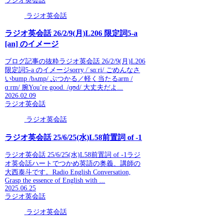
ラジオ英会話
ラジオ英会話
ラジオ英会話 26/2/9(月)L206 限定詞5-a
[an] のイメージ
ブログ記事の抜粋ラジオ英会話 26/2/9(月)L206
限定詞5-a のイメージsorry /ˈsɑːri/ ごめんなさ
いbump /bʌmp/ ぶつかる／軽く当たるarm /
ɑːrm/ 腕You’re good. /ɡʊd/ 大丈夫だよ...
2026.02.09
ラジオ英会話
ラジオ英会話
ラジオ英会話 25/6/25(水)L58前置詞 of -1
ラジオ英会話 25/6/25(水)L58前置詞 of -1ラジ
オ英会話ハートでつかめ英語の奥義、講師の
大西泰斗です。Radio English Conversation,
Grasp the essence of English with ...
2025.06.25
ラジオ英会話
ラジオ英会話