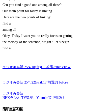
Can you find a good one among all these?
Our main point for today is linking.
Here are the two points of linking:
find a
among all
Okay. Today I want you to really focus on getting
the melody of the sentence, alright? Let’s begin.
find a
ラジオ英会話 25/4/18(金)L15今週のREVIEW
ラジオ英会話 25/4/22(火)L17 前置詞 before
ラジオ英会話
NHKラジオ,TV講座、Youtube等で勉強！
関連記事