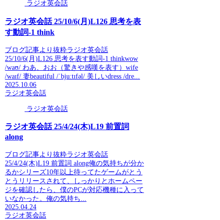
ラジオ英会話
ラジオ英会話 25/10/6(月)L126 思考を表
す動詞-1 think
ブログ記事より抜粋ラジオ英会話
25/10/6(月)L126 思考を表す動詞-1 thinkwow
/waʊ/ わあ、おお（驚きや感嘆を表す）wife
/waɪf/ 妻beautiful /ˈbjuːtɪfəl/ 美しいdress /dre...
2025.10.06
ラジオ英会話
ラジオ英会話
ラジオ英会話 25/4/24(木)L19 前置詞
along
ブログ記事より抜粋ラジオ英会話
25/4/24(木)L19 前置詞 along俺の気持ちが分か
るかシリーズ10年以上待ってたゲームがとう
とうリリースされて、しっかりとホームペー
ジを確認したら、僕のPCが対応機種に入って
いなかった。俺の気持ち...
2025.04.24
ラジオ英会話