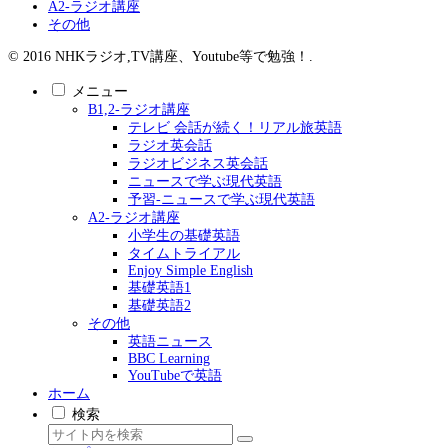
A2-ラジオ講座
その他
© 2016 NHKラジオ,TV講座、Youtube等で勉強！.
メニュー
B1,2-ラジオ講座
テレビ 会話が続く！リアル旅英語
ラジオ英会話
ラジオビジネス英会話
ニュースで学ぶ現代英語
予習-ニュースで学ぶ現代英語
A2-ラジオ講座
小学生の基礎英語
タイムトライアル
Enjoy Simple English
基礎英語1
基礎英語2
その他
英語ニュース
BBC Learning
YouTubeで英語
ホーム
検索