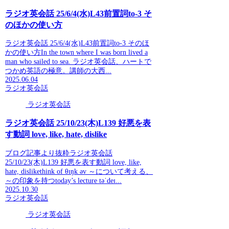
ラジオ英会話 25/6/4(水)L43前置詞to-3 そ
のほかの使い方
ラジオ英会話 25/6/4(水)L43前置詞to-3 そのほ
かの使い方In the town where I was born lived a
man who sailed to sea. ラジオ英会話、ハートで
つかめ英語の極意。講師の大西...
2025.06.04
ラジオ英会話
ラジオ英会話
ラジオ英会話 25/10/23(木)L139 好悪を表
す動詞 love, like, hate, dislike
ブログ記事より抜粋ラジオ英会話
25/10/23(木)L139 好悪を表す動詞 love, like,
hate, dislikethink of θɪŋk əv ～について考える、
～の印象を持つtoday’s lecture təˈdeɪ...
2025.10.30
ラジオ英会話
ラジオ英会話