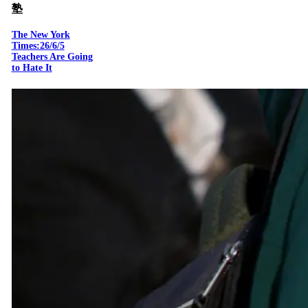
塾
The New York
Times:26/6/5
Teachers Are Going
to Hate It