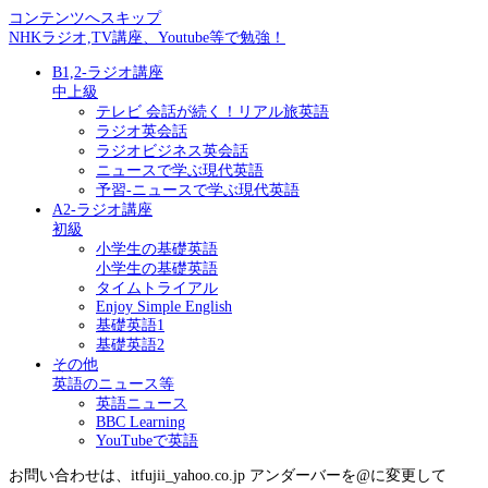
コンテンツへスキップ
NHKラジオ,TV講座、Youtube等で勉強！
B1,2-ラジオ講座
中上級
テレビ 会話が続く！リアル旅英語
ラジオ英会話
ラジオビジネス英会話
ニュースで学ぶ現代英語
予習-ニュースで学ぶ現代英語
A2-ラジオ講座
初級
小学生の基礎英語
小学生の基礎英語
タイムトライアル
Enjoy Simple English
基礎英語1
基礎英語2
その他
英語のニュース等
英語ニュース
BBC Learning
YouTubeで英語
お問い合わせは、itfujii_yahoo.co.jp アンダーバーを@に変更して