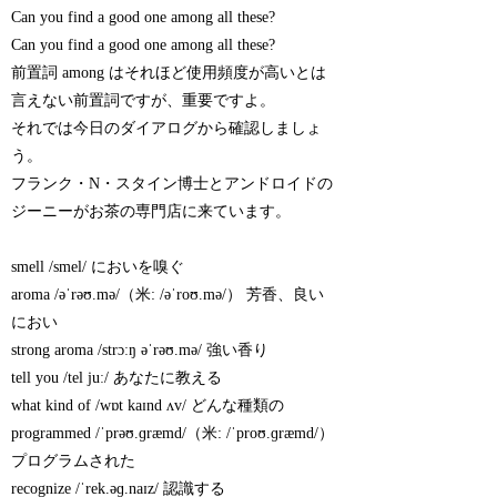
Can you find a good one among all these?
Can you find a good one among all these?
前置詞 among はそれほど使用頻度が高いとは
言えない前置詞ですが、重要ですよ。
それでは今日のダイアログから確認しましょ
う。
フランク・N・スタイン博士とアンドロイドの
ジーニーがお茶の専門店に来ています。
smell /smel/ においを嗅ぐ
aroma /əˈrəʊ.mə/（米: /əˈroʊ.mə/） 芳香、良い
におい
strong aroma /strɔːŋ əˈrəʊ.mə/ 強い香り
tell you /tel juː/ あなたに教える
what kind of /wɒt kaɪnd ʌv/ どんな種類の
programmed /ˈprəʊ.ɡræmd/（米: /ˈproʊ.ɡræmd/）
プログラムされた
recognize /ˈrek.əɡ.naɪz/ 認識する