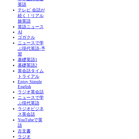
英語
テレビ 会話が
続く！リアル
旅英語
英語ニュース
AI
ゴガクル
ニュースで学
ぶ現代英語-予
習
基礎英語1
基礎英語2
英会話タイム
トライアル
Enjoy Simple
English
ラジオ英会話
ニュースで学
ぶ現代英語
ラジオビジネ
ス英会話
YouTubeで英
語
古文書
ラジオ