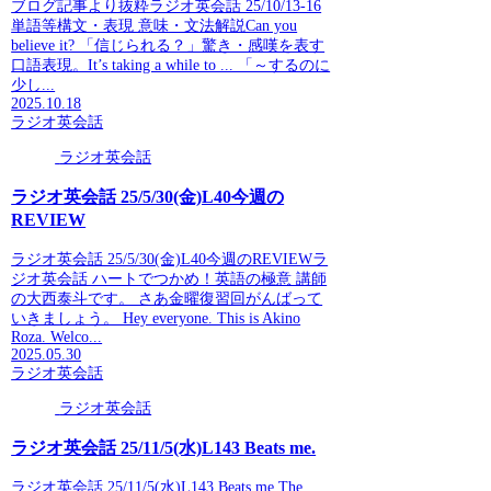
ブログ記事より抜粋ラジオ英会話 25/10/13-16
単語等構文・表現 意味・文法解説Can you
believe it? 「信じられる？」驚き・感嘆を表す
口語表現。It’s taking a while to ... 「～するのに
少し...
2025.10.18
ラジオ英会話
ラジオ英会話
ラジオ英会話 25/5/30(金)L40今週の
REVIEW
ラジオ英会話 25/5/30(金)L40今週のREVIEWラ
ジオ英会話 ハートでつかめ！英語の極意 講師
の大西泰斗です。 さあ金曜復習回がんばって
いきましょう。 Hey everyone. This is Akino
Roza. Welco...
2025.05.30
ラジオ英会話
ラジオ英会話
ラジオ英会話 25/11/5(水)L143 Beats me.
ラジオ英会話 25/11/5(水)L143 Beats me.The