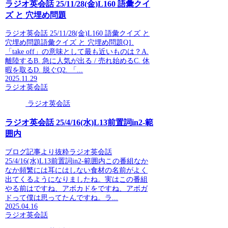
ラジオ英会話 25/11/28(金)L160 語彙クイ
ズ と 穴埋め問題
ラジオ英会話 25/11/28(金)L160 語彙クイズ と
穴埋め問題語彙クイズ と 穴埋め問題Q1.
「take off」の意味として最も近いものは？A.
離陸するB. 急に人気が出る / 売れ始めるC. 休
暇を取るD. 脱ぐQ2. 「...
2025.11.29
ラジオ英会話
ラジオ英会話
ラジオ英会話 25/4/16(水)L13前置詞in2-範
囲内
ブログ記事より抜粋ラジオ英会話
25/4/16(水)L13前置詞in2-範囲内この番組なか
なか頻繁には耳にはしない食材の名前がよく
出てくるようになりましたね。実はこの番組
やる前はですね、アボカドをですね、アボガ
ドって僕は思ってたんですね。ラ...
2025.04.16
ラジオ英会話