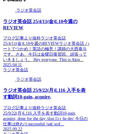
ラジオ英会話
ラジオ英会話 25/4/11(金)L10今週の
REVIEW
ブログ記事より抜粋ラジオ英会話
25/4/11(金)L10今週のREVIEWラジオ英会話 ハ
ートでつかめ！英語の極意！講師の大西泰斗
です。さあ、今日は金曜日復習回、頑張って
いきましょう。 Hey everyone. This is Akin...
2025.04.11
ラジオ英会話
ラジオ英会話
ラジオ英会話 25/9/22(月)L116 入手を表
す動詞10-gain, acquire,
ブログ記事より抜粋ラジオ英会話
25/9/22(月)L116 入手を表す動詞10-gain,
acquire, done for the day /dʌn fɔːr ðə deɪ/ 今日の
仕事は終わりsuccessful /səkˈsɛsf...
2025.09.22