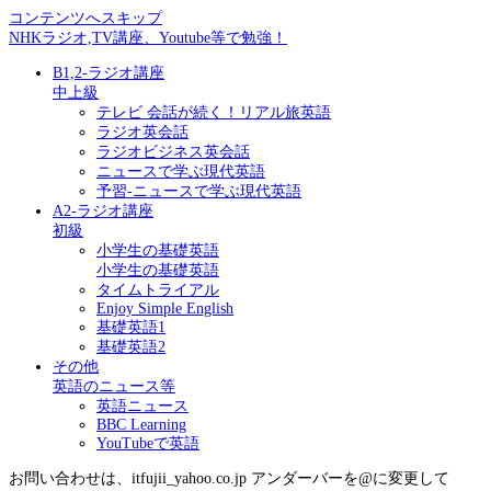
コンテンツへスキップ
NHKラジオ,TV講座、Youtube等で勉強！
B1,2-ラジオ講座
中上級
テレビ 会話が続く！リアル旅英語
ラジオ英会話
ラジオビジネス英会話
ニュースで学ぶ現代英語
予習-ニュースで学ぶ現代英語
A2-ラジオ講座
初級
小学生の基礎英語
小学生の基礎英語
タイムトライアル
Enjoy Simple English
基礎英語1
基礎英語2
その他
英語のニュース等
英語ニュース
BBC Learning
YouTubeで英語
お問い合わせは、itfujii_yahoo.co.jp アンダーバーを@に変更して