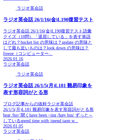
ラジオ英会話
ラジオ英会話 26/1/16(金)L190復習テスト
ラジオ英会話 26/1/16(金)L190復習テスト語彙
クイズ（10問）「退屈している」を表す単語
はどれ？bucket list の意味は？update の意味と
して最も近いものは？look down の意味は？
freeze（コンピューター...
2026.01.16
ラジオ英会話
ラジオ英会話
ラジオ英会話 26/1/5(月)L181 難易印象を
表す形容詞がとる形
ブログ記事からの抜粋ラジオ英会話
26/1/5(月)L181 難易印象を表す形容詞がとる形
hear /hɪr/ 聞くhave been ~ing /hæv bɪn/ ずっと～
しているspend time with /spend taɪm w...
2026.01.05
ラジオ英会話