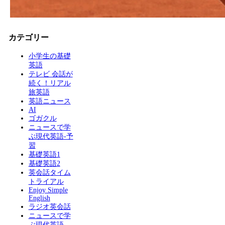
カテゴリー
小学生の基礎
英語
テレビ 会話が
続く！リアル
旅英語
英語ニュース
AI
ゴガクル
ニュースで学
ぶ現代英語-予
習
基礎英語1
基礎英語2
英会話タイム
トライアル
Enjoy Simple
English
ラジオ英会話
ニュースで学
ぶ現代英語