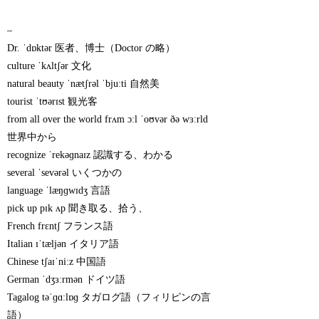
–
Dr. ˈdɒktər 医者、博士（Doctor の略）
culture ˈkʌltʃər 文化
natural beauty ˈnætʃrəl ˈbjuːti 自然美
tourist ˈtʊərɪst 観光客
from all over the world frʌm ɔːl ˈoʊvər ðə wɜːrld
世界中から
recognize ˈrekəɡnaɪz 認識する、わかる
several ˈsevərəl いくつかの
language ˈlæŋɡwɪdʒ 言語
pick up pɪk ʌp 聞き取る、拾う、
French frɛntʃ フランス語
Italian ɪˈtæljən イタリア語
Chinese tʃaɪˈniːz 中国語
German ˈdʒɜːrmən ドイツ語
Tagalog təˈɡɑːlɒɡ タガログ語（フィリピンの言
語）