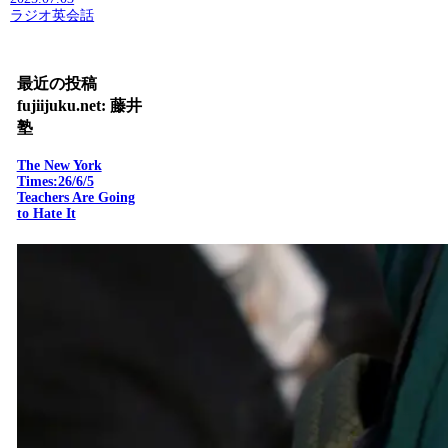
ラジオ英会話
最近の投稿
fujiijuku.net: 藤井
塾
The New York
Times:26/6/5
Teachers Are Going
to Hate It