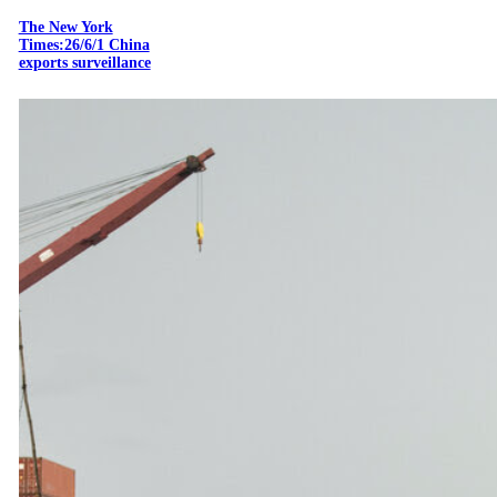
The New York
Times:26/6/1 China
exports surveillance