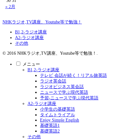
30
31
« 2月
NHKラジオ,TV講座、Youtube等で勉強！
B1,2-ラジオ講座
A2-ラジオ講座
その他
© 2016 NHKラジオ,TV講座、Youtube等で勉強！.
メニュー
B1,2-ラジオ講座
テレビ 会話が続く！リアル旅英語
ラジオ英会話
ラジオビジネス英会話
ニュースで学ぶ現代英語
予習-ニュースで学ぶ現代英語
A2-ラジオ講座
小学生の基礎英語
タイムトライアル
Enjoy Simple English
基礎英語1
基礎英語2
その他