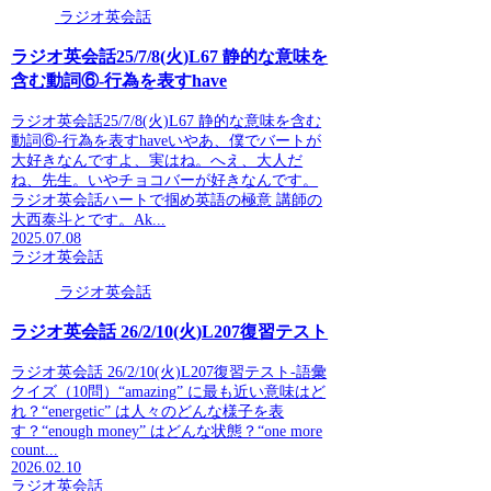
ラジオ英会話
ラジオ英会話25/7/8(火)L67 静的な意味を
含む動詞⑥-行為を表すhave
ラジオ英会話25/7/8(火)L67 静的な意味を含む
動詞⑥-行為を表すhaveいやあ、僕でバートが
大好きなんですよ、実はね。へえ、大人だ
ね、先生。いやチョコバーが好きなんです。
ラジオ英会話ハートで掴め英語の極意 講師の
大西泰斗とです。Ak...
2025.07.08
ラジオ英会話
ラジオ英会話
ラジオ英会話 26/2/10(火)L207復習テスト
ラジオ英会話 26/2/10(火)L207復習テスト-語彙
クイズ（10問）“amazing” に最も近い意味はど
れ？“energetic” は人々のどんな様子を表
す？“enough money” はどんな状態？“one more
count...
2026.02.10
ラジオ英会話