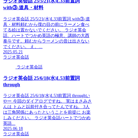
ラジオ英会話 25/5/21(水)L33前置詞
with③-道具・材料
ラジオ英会話 25/5/21(水)L33前置詞 with③-道
具・材料頼むから僕の目の前にラーメン食べ
てる絵は置かないでください。 ラジオ英会
話、ハートでつかめ英語の極意、講師の大西
泰斗です。頼むからラーメンの音は出さない
でください。 え、...
2025.05.21
ラジオ英会話
ラジオ英会話
ラジオ英会話 25/6/18(水)L53前置詞
through
ラジオ英会話 25/6/18(水)L53前置詞 throughい
やー 今回のダイアログですね。 実はまさみさ
んは トムと以前付き合ってたんですね。 3人
は三角関係にあったということを前提に お楽
しみください。 ラジオ英会話ハートでつかめ
英語...
2025.06.18
ラジオ英会話