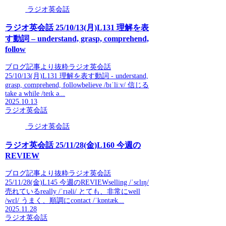
ラジオ英会話
ラジオ英会話 25/10/13(月)L131 理解を表
す動詞 – understand, grasp, comprehend,
follow
ブログ記事より抜粋ラジオ英会話
25/10/13(月)L131 理解を表す動詞 - understand,
grasp, comprehend, followbelieve /bɪˈliːv/ 信じる
take a while /teɪk ə...
2025.10.13
ラジオ英会話
ラジオ英会話
ラジオ英会話 25/11/28(金)L160 今週の
REVIEW
ブログ記事より抜粋ラジオ英会話
25/11/28(金)L145 今週のREVIEWselling /ˈsɛlɪŋ/
売れているreally /ˈrɪəli/ とても、非常にwell
/wɛl/ うまく、順調にcontact /ˈkɒntæk...
2025.11.28
ラジオ英会話