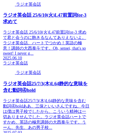
ラジオ英会話
ラジオ英会話 25/6/10(火)L47前置詞for-3
求めて
ラジオ英会話 25/6/10(火)L47前置詞for-3 求め
て君と会うのに飽きるなんてありえないよ。
ラジオ英会話、ハートでつかめ！英語の極
意！講師の大西泰斗です。Oh, sensei, that's so
sweet! I never g...
2025.06.10
ラジオ英会話
ラジオ英会話
ラジオ英会話25/7/3(木)L64静的な意味を
含む動詞④hold
ラジオ英会話25/7/3(木)L64静的な意味を含む
動詞④holdああ、三保といいさんですね。今日
は僕は男子校でしたから、こういう精神は一
切ありませんでした。ラジオ英会話ハートで
すかめ、英語の極意講師の大西泰斗です。う
ーん、先生、あの男子校...
2025.07.03