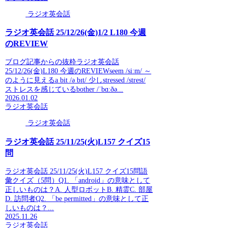
ラジオ英会話
ラジオ英会話 25/12/26(金)1/2 L180 今週
のREVIEW
ブログ記事からの抜粋ラジオ英会話
25/12/26(金)L180 今週のREVIEWseem /siːm/ ～
のように見えるa bit /ə bɪt/ 少しstressed /strest/
ストレスを感じているbother /ˈbɑːðə...
2026.01.02
ラジオ英会話
ラジオ英会話
ラジオ英会話 25/11/25(火)L157 クイズ15
問
ラジオ英会話 25/11/25(火)L157 クイズ15問語
彙クイズ（5問）Q1. 「android」の意味として
正しいものは？A. 人型ロボットB. 精霊C. 部屋
D. 訪問者Q2. 「be permitted」の意味として正
しいものは？...
2025.11.26
ラジオ英会話