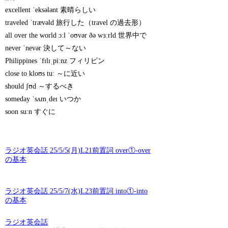
excellent ˈeksələnt 素晴らしい
traveled ˈtrævəld 旅行した（travel の過去形）
all over the world ɔːl ˈoʊvər ðə wɜːrld 世界中で
never ˈnevər 決して～ない
Philippines ˈfɪlɪˌpiːnz フィリピン
close to kloʊs tuː ～に近い
should ʃʊd ～するべき
someday ˈsʌmˌdeɪ いつか
soon suːn すぐに
ラジオ英会話 25/5/5(月)L21前置詞 over①-over
の基本
ラジオ英会話 25/5/7(水)L23前置詞 into①-into
の基本
ラジオ英会話