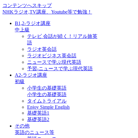
コンテンツへスキップ
NHKラジオ,TV講座、Youtube等で勉強！
B1,2-ラジオ講座
中上級
テレビ 会話が続く！リアル旅英
語
ラジオ英会話
ラジオビジネス英会話
ニュースで学ぶ現代英語
予習-ニュースで学ぶ現代英語
A2-ラジオ講座
初級
小学生の基礎英語
小学生の基礎英語
タイムトライアル
Enjoy Simple English
基礎英語1
基礎英語2
その他
英語のニュース等