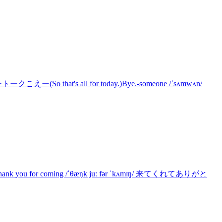
that's all for today.)Bye.-someone /ˈsʌmwʌn/
you for coming /ˈθæŋk juː fər ˈkʌmɪŋ/ 来てくれてありがと