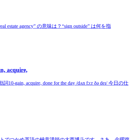
tate agency” の意味は？“sign outside” は何を指
acquire,
quire, done for the day /dʌn fɔːr ðə deɪ/ 今日の仕
英会話ハートでつかめ英語の極意講師の大西博斗です。さあ、金曜復