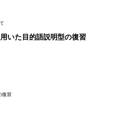
して
不定詞を用いた目的語説明型の復習
型の復習