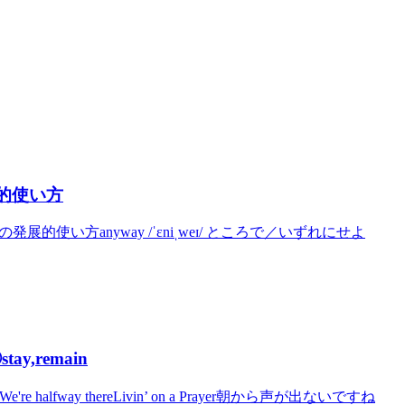
発展的使い方
 の発展的使い方anyway /ˈɛniˌweɪ/ ところで／いずれにせよ
y,remain
e halfway thereLivin’ on a Prayer朝から声が出ないですね