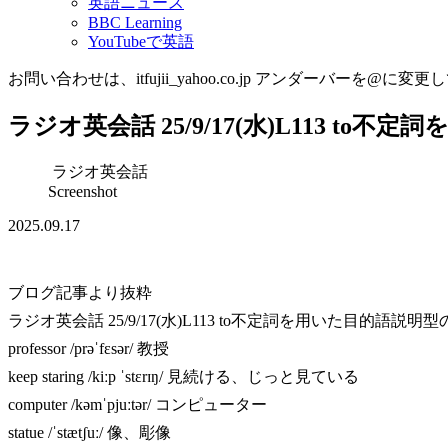
英語ニュース
BBC Learning
YouTubeで英語
お問い合わせは、itfujii_yahoo.co.jp アンダーバーを@に変更
ラジオ英会話 25/9/17(水)L113 to
ラジオ英会話
Screenshot
2025.09.17
ブログ記事より抜粋
ラジオ英会話 25/9/17(水)L113 to不定詞を用いた目的語説明
professor /prəˈfɛsər/ 教授
keep staring /kiːp ˈstɛrɪŋ/ 見続ける、じっと見ている
computer /kəmˈpjuːtər/ コンピューター
statue /ˈstætʃuː/ 像、彫像