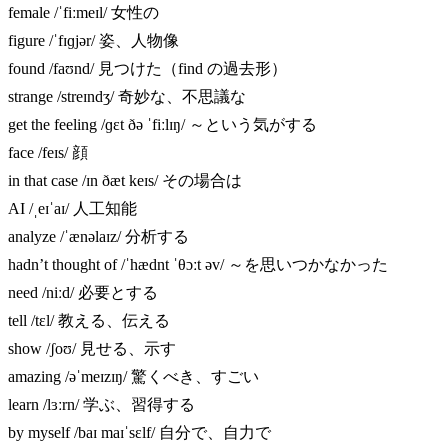
female /ˈfiːmeɪl/ 女性の
figure /ˈfɪɡjər/ 姿、人物像
found /faʊnd/ 見つけた（find の過去形）
strange /streɪndʒ/ 奇妙な、不思議な
get the feeling /ɡɛt ðə ˈfiːlɪŋ/ ～という気がする
face /feɪs/ 顔
in that case /ɪn ðæt keɪs/ その場合は
AI /ˌeɪˈaɪ/ 人工知能
analyze /ˈænəlaɪz/ 分析する
hadn’t thought of /ˈhædnt ˈθɔːt əv/ ～を思いつかなかった
need /niːd/ 必要とする
tell /tɛl/ 教える、伝える
show /ʃoʊ/ 見せる、示す
amazing /əˈmeɪzɪŋ/ 驚くべき、すごい
learn /lɜːrn/ 学ぶ、習得する
by myself /baɪ maɪˈsɛlf/ 自分で、自力で