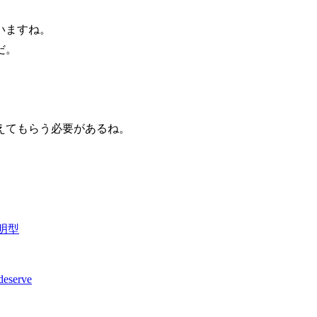
いますね。
だ。
えてもらう必要があるね。
。
説明型
eserve