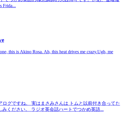
rida...
ve
s Akino Rosa. Ah, this heat drives me crazy.Ugh, me
 今回のダイアログですね。 実はまさみさんは トムと以前付き合ってた
みください。 ラジオ英会話ハートでつかめ英語...