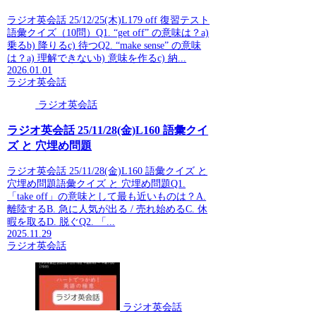
ラジオ英会話 25/12/25(木)L179 off 復習テスト
語彙クイズ（10問）Q1. “get off” の意味は？a)
乗るb) 降りるc) 待つQ2. “make sense” の意味
は？a) 理解できないb) 意味を作るc) 納...
2026.01.01
ラジオ英会話
ラジオ英会話
ラジオ英会話 25/11/28(金)L160 語彙クイ
ズ と 穴埋め問題
ラジオ英会話 25/11/28(金)L160 語彙クイズ と
穴埋め問題語彙クイズ と 穴埋め問題Q1.
「take off」の意味として最も近いものは？A.
離陸するB. 急に人気が出る / 売れ始めるC. 休
暇を取るD. 脱ぐQ2. 「...
2025.11.29
ラジオ英会話
ラジオ英会話