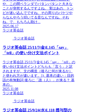
や、この間ベランダでバタンバタンと大きな
ことが突然するんですよね。 実はあの、トン
ビが迷い込んでですね、その周りのバケツや
らなんやろう叩いてる音なんですね。それ
ね。で、もちろん助け...
2025.06.17
ラジオ英会話
ラジオ英会話
ラジオ英会話 25/11/7(金)L145「say」
「tell」の使い分け文法ポイント
ラジオ英会話 25/11/7(金)L145「say」「tell」の
使い分け文法ポイントどちらも「言う」と訳
されますが、文の構造（後ろに何が来るか）
と使われ方が違います。1). 基本の違い：目的
語の有無動詞 後ろに「誰（人）」が来る？ 基
本の...
2025.11.08
ラジオ英会話
ラジオ英会話
ラジオ英会話 25/9/24(水)L118 授与型の