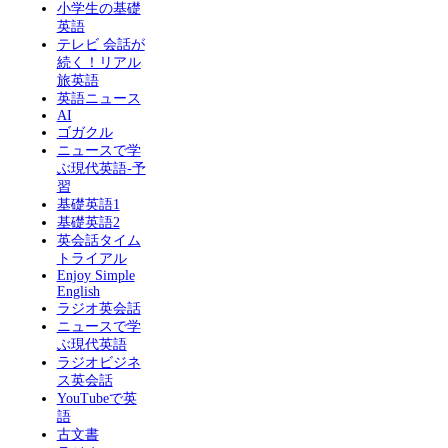
小学生の基礎
英語
テレビ 会話が
続く！リアル
旅英語
英語ニュース
AI
ゴガクル
ニュースで学
ぶ現代英語-予
習
基礎英語1
基礎英語2
英会話タイム
トライアル
Enjoy Simple
English
ラジオ英会話
ニュースで学
ぶ現代英語
ラジオビジネ
ス英会話
YouTubeで英
語
古文書