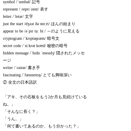
symbol /ˈsɪmbəl/ 記号
represent /ˌreprɪˈzent/ 表す
letter /ˈletər/ 文字
just the start /dʒʌst ðə stɑːrt/ ほんの始まり
appear to be /əˈpɪr tuː biː/ ～のように見える
cryptogram /ˈkrɪptəɡræm/ 暗号文
secret code /ˈsiːkrət koʊd/ 秘密の暗号
hidden message /ˈhɪdn ˈmesɪdʒ/ 隠されたメッセ
ージ
writer /ˈraɪtər/ 書き手
fascinating /ˈfæsɪneɪtɪŋ/ とても興味深い
② 全文の日本語訳
「アキ、その石板をもう2か月も見続けている
ね。」
「そんなに長く？」
「うん。」
「何て書いてあるのか、もう分かった？」