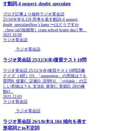
す動詞-4 suspect, doubt, speculate
ブログ記事より抜粋ラジオ英会話
25/10/9(木)L129 思考を表す動詞-4 suspect,
doubt, speculateHow’s haʊz 〜はどうですか
（how isの短縮形）cram school kræm skuːl 塾...
2025.10.09
ラジオ英会話
ラジオ英会話
ラジオ英会話 25/12/3(水)復習テスト10問
ラジオ英会話 25/12/3(水)復習テスト10問語彙
クイズ（4択）Q1. 「suggestion」の意味は？A.
質問B. 提案C. 証拠D. 説明Q2. 「syllable」の正
しい意味は？A. 文法B. 発音C. 音節D. 詩の種
類Q...
2025.12.03
ラジオ英会話
ラジオ英会話
ラジオ英会話 26/1/8(木)L184 傾向を表す
形容詞とto不定詞