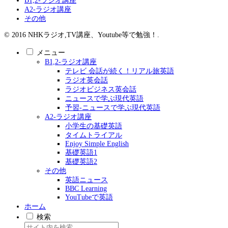
B1,2-ラジオ講座
A2-ラジオ講座
その他
© 2016 NHKラジオ,TV講座、Youtube等で勉強！.
メニュー
B1,2-ラジオ講座
テレビ 会話が続く！リアル旅英語
ラジオ英会話
ラジオビジネス英会話
ニュースで学ぶ現代英語
予習-ニュースで学ぶ現代英語
A2-ラジオ講座
小学生の基礎英語
タイムトライアル
Enjoy Simple English
基礎英語1
基礎英語2
その他
英語ニュース
BBC Learning
YouTubeで英語
ホーム
検索