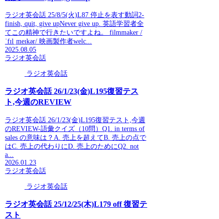
ラジオ英会話 25/8/5(火)L87 停止を表す動詞2-
finish, quit, give upNever give up. 英語学習者全
てこの精神で行きたいですよね。 filmmaker /
ˈfɪlˌmeɪkər/ 映画製作者welc...
2025.08.05
ラジオ英会話
ラジオ英会話
ラジオ英会話 26/1/23(金)L195復習テス
ト,今週のREVIEW
ラジオ英会話 26/1/23(金)L195復習テスト,今週
のREVIEW-語彙クイズ（10問）Q1. in terms of
sales の意味は？A. 売上を超えてB. 売上の点で
はC. 売上の代わりにD. 売上のためにQ2. not
a...
2026.01.23
ラジオ英会話
ラジオ英会話
ラジオ英会話 25/12/25(木)L179 off 復習テ
スト