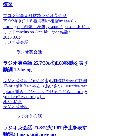
復習
ブログ記事より抜粋ラジオ英会話
25/9/24(水)L118 授与型の復習image(s) /
ˈɪm.ɪdʒ(ɪz)/ 画像、映像pyramid /ˈpɪr.ə.mɪd/ ピラ
ミッドconclusion /kənˈkluː.ʒən/ 結論t...
2025.09.24
ラジオ英会話
ラジオ英会話
ラジオ英会話 25/7/30(水)L83移動を表す
動詞 12-bring
ラジオ英会話 25/7/30(水)L83移動を表す動詞
12-bringHi /haɪ/ やあ（あいさつ）surprise /sər
ˈpraɪz/ 驚き、びっくりさせることWhat brings
you here? /wʌt brɪŋz j...
2025.07.30
ラジオ英会話
ラジオ英会話
ラジオ英会話 25/8/5(火)L87 停止を表す
動詞2-finish, quit, give up