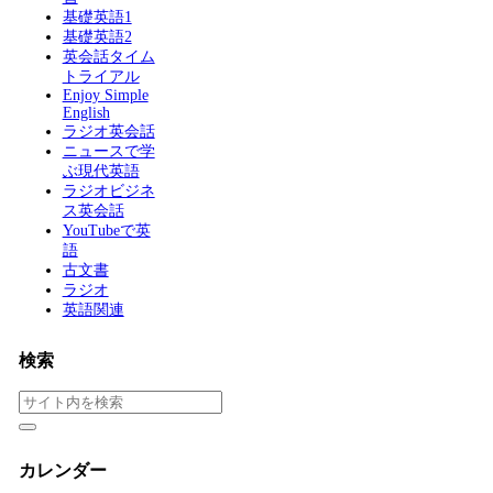
基礎英語1
基礎英語2
英会話タイム
トライアル
Enjoy Simple
English
ラジオ英会話
ニュースで学
ぶ現代英語
ラジオビジネ
ス英会話
YouTubeで英
語
古文書
ラジオ
英語関連
検索
カレンダー