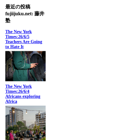
最近の投稿
fujiijuku.net: 藤井
塾
The New York
Times:26/6/5
Teachers Are Going
to Hate It
The New York
Times:26/6/4
Africans exploring
Africa