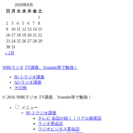
2026年8月
日
月
火
水
木
金
土
1
2
3
4
5
6
7
8
9
10
11
12
13
14
15
16
17
18
19
20
21
22
23
24
25
26
27
28
29
30
31
« 2月
NHKラジオ,TV講座、Youtube等で勉強！
B1,2-ラジオ講座
A2-ラジオ講座
その他
© 2016 NHKラジオ,TV講座、Youtube等で勉強！.
メニュー
B1,2-ラジオ講座
テレビ 会話が続く！リアル旅英語
ラジオ英会話
ラジオビジネス英会話