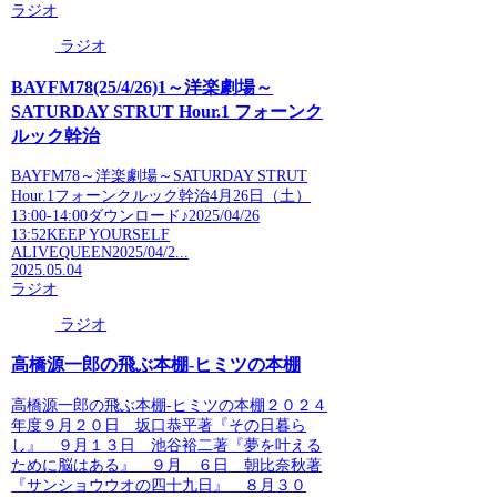
ラジオ
ラジオ
BAYFM78(25/4/26)1～洋楽劇場～
SATURDAY STRUT Hour.1 フォーンク
ルック幹治
BAYFM78～洋楽劇場～SATURDAY STRUT
Hour.1フォーンクルック幹治4月26日（土）
13:00-14:00ダウンロード♪2025/04/26
13:52KEEP YOURSELF
ALIVEQUEEN2025/04/2...
2025.05.04
ラジオ
ラジオ
高橋源一郎の飛ぶ本棚-ヒミツの本棚
高橋源一郎の飛ぶ本棚-ヒミツの本棚２０２４
年度９月２０日 坂口恭平著『その日暮ら
し』 ９月１３日 池谷裕二著『夢を叶える
ために脳はある』 ９月 ６日 朝比奈秋著
『サンショウウオの四十九日』 ８月３０