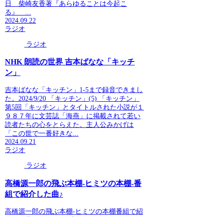
日 柴崎友香著『あらゆることは今起こ
る』 ...
2024.09.22
ラジオ
ラジオ
NHK 朗読の世界 吉本ばなな「キッチ
ン」
吉本ばなな「キッチン」1-5まで録音できまし
た。2024/9/20 「キッチン」(5) 「キッチン」
第5回「キッチン」とタイトルされた小説が１
９８７年に文芸誌「海燕」に掲載されて若い
読者たちの心をとらえた。主人公みかげは
「この世で一番好きな...
2024.09.21
ラジオ
ラジオ
高橋源一郎の飛ぶ本棚-ヒミツの本棚-番
組で紹介した曲♪
高橋源一郎の飛ぶ本棚-ヒミツの本棚番組で紹