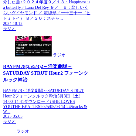
介した曲♪２０２４年度９／１３：Happiness is
a butterfly／Lana Del Rey ９／ ６：悲しいく
らいダイヤモンド ／ 流線形／一十三十一（ヒ
トミトイ） ８／３０：スチャ...
2024.10.12
ラジオ
ラジオ
BAYFM78(25/5/3)2～洋楽劇場～
SATURDAY STRUT Hour.2 フォーンク
ルック幹治
BAYFM78～洋楽劇場～SATURDAY STRUT
Hour.2フォーンクルック幹治5月3日（土）
14:00-14:41ダウンロード♪SHE LOVES
YOUTHE BEATLES2025/05/03 14:24Snacks &
W...
2025.05.05
ラジオ
ラジオ