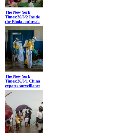
The New York
Times:26/6/2 Inside
the Ebola outbreak
The New York
Times:26/6/1 China
exports surveillance