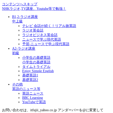
コンテンツへスキップ
NHKラジオ,TV講座、Youtube等で勉強！
B1,2-ラジオ講座
中上級
テレビ 会話が続く！リアル旅英語
ラジオ英会話
ラジオビジネス英会話
ニュースで学ぶ現代英語
予習-ニュースで学ぶ現代英語
A2-ラジオ講座
初級
小学生の基礎英語
小学生の基礎英語
タイムトライアル
Enjoy Simple English
基礎英語1
基礎英語2
その他
英語のニュース等
英語ニュース
BBC Learning
YouTubeで英語
お問い合わせは、itfujii_yahoo.co.jp アンダーバーを@に変更して