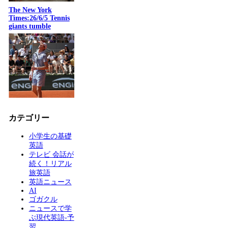
The New York
Times:26/6/5 Tennis
giants tumble
カテゴリー
小学生の基礎
英語
テレビ 会話が
続く！リアル
旅英語
英語ニュース
AI
ゴガクル
ニュースで学
ぶ現代英語-予
習