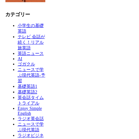
カテゴリー
小学生の基礎
英語
テレビ 会話が
続く！リアル
旅英語
英語ニュース
AI
ゴガクル
ニュースで学
ぶ現代英語-予
習
基礎英語1
基礎英語2
英会話タイム
トライアル
Enjoy Simple
English
ラジオ英会話
ニュースで学
ぶ現代英語
ラジオビジネ