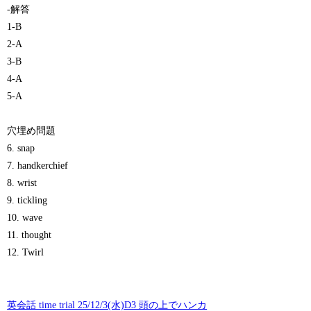
-解答
1-B
2-A
3-B
4-A
5-A
穴埋め問題
6. snap
7. handkerchief
8. wrist
9. tickling
10. wave
11. thought
12. Twirl
英会話 time trial 25/12/3(水)D3 頭の上でハンカ