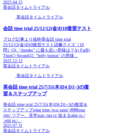
2025.04.15
英会話タイムトライアル
英会話タイムトライアル
会話 time trial 25/12/12(金)D10復習テスト
ブログ記事より抜粋英会話 time trial
25/12/12(金)D10復習テスト語彙クイズ（10
問）Q1. “slender” に最も近い意味は？A) FatB)
ThinC) StrongQ2. “belly button” の意味...
2025.12.12
英会話タイムトライアル
英会話タイムトライアル
英会話 time trial 25/7/31(木)D4 D1~3の復
習＆ステップアップ
英会話 time trial 25/7/31(木)D4 D1~3の復習＆
ステップアップwhat time /wʌt taɪm/ 何時tour
/tʊr/ ツアー、見学start /stɑːrt/ 始まるable to /
ˈeɪbl tuː/...
2025.07.31
英会話タイムトライアル