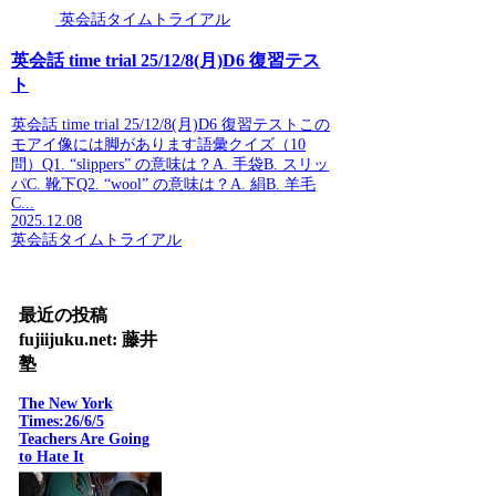
英会話タイムトライアル
英会話 time trial 25/12/8(月)D6 復習テス
ト
英会話 time trial 25/12/8(月)D6 復習テストこの
モアイ像には脚があります語彙クイズ（10
問）Q1. “slippers” の意味は？A. 手袋B. スリッ
パC. 靴下Q2. “wool” の意味は？A. 絹B. 羊毛
C...
2025.12.08
英会話タイムトライアル
最近の投稿
fujiijuku.net: 藤井
塾
The New York
Times:26/6/5
Teachers Are Going
to Hate It