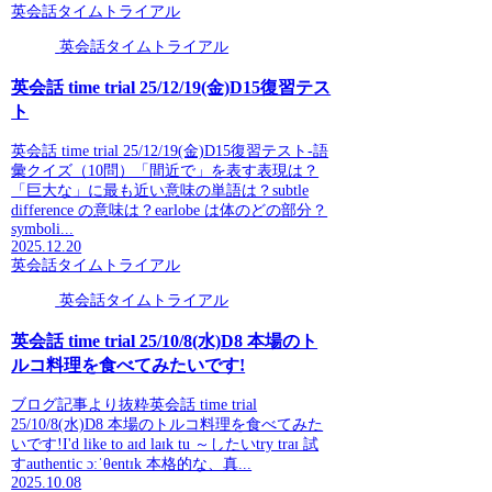
英会話タイムトライアル
英会話タイムトライアル
英会話 time trial 25/12/19(金)D15復習テス
ト
英会話 time trial 25/12/19(金)D15復習テスト-語
彙クイズ（10問）「間近で」を表す表現は？
「巨大な」に最も近い意味の単語は？subtle
difference の意味は？earlobe は体のどの部分？
symboli...
2025.12.20
英会話タイムトライアル
英会話タイムトライアル
英会話 time trial 25/10/8(水)D8 本場のト
ルコ料理を食べてみたいです!
ブログ記事より抜粋英会話 time trial
25/10/8(水)D8 本場のトルコ料理を食べてみた
いです!I'd like to aɪd laɪk tu ～したいtry traɪ 試
すauthentic ɔːˈθentɪk 本格的な、真...
2025.10.08