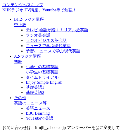
コンテンツへスキップ
NHKラジオ,TV講座、Youtube等で勉強！
B1,2-ラジオ講座
中上級
テレビ 会話が続く！リアル旅英語
ラジオ英会話
ラジオビジネス英会話
ニュースで学ぶ現代英語
予習-ニュースで学ぶ現代英語
A2-ラジオ講座
初級
小学生の基礎英語
小学生の基礎英語
タイムトライアル
Enjoy Simple English
基礎英語1
基礎英語2
その他
英語のニュース等
英語ニュース
BBC Learning
YouTubeで英語
お問い合わせは、itfujii_yahoo.co.jp アンダーバーを@に変更して