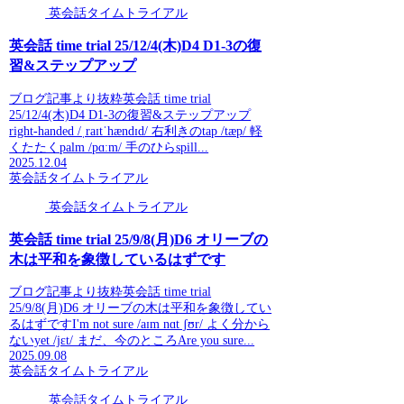
英会話タイムトライアル
英会話 time trial 25/12/4(木)D4 D1-3の復
習&ステップアップ
ブログ記事より抜粋英会話 time trial
25/12/4(木)D4 D1-3の復習&ステップアップ
right-handed /ˌraɪtˈhændɪd/ 右利きのtap /tæp/ 軽
くたたくpalm /pɑːm/ 手のひらspill...
2025.12.04
英会話タイムトライアル
英会話タイムトライアル
英会話 time trial 25/9/8(月)D6 オリーブの
木は平和を象徴しているはずです
ブログ記事より抜粋英会話 time trial
25/9/8(月)D6 オリーブの木は平和を象徴してい
るはずですI'm not sure /aɪm nɑt ʃʊr/ よく分から
ないyet /jɛt/ まだ、今のところAre you sure...
2025.09.08
英会話タイムトライアル
英会話タイムトライアル