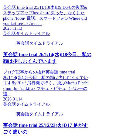
英会話 time trial 25/11/13(木)D9 D6-8の復習&
ステップアップlost /lɔːst/ 失った、なくした
phone /foʊn/ 電話、スマートフォンWhere did
you last see...? /wɛr ...
2025.11.13
英会話タイムトライアル
英会話タイムトライアル
英会話 time trial 26/1/14(水)D8今日、私の
顔は少しむくんでいます
ブログ記事からの抜粋英会話 time trial
26/1/14(水)D8今日、私の顔は少しむくんでい
ますfly /flaɪ/ 飛行機で行く、飛ぶMachu Picchu
/ˌmɑːtʃuː ˈpiːktʃuː/ マチュ・ピチュ（ペルーの
遺...
2026.01.14
英会話タイムトライアル
英会話タイムトライアル
英会話 time trial 25/12/23(火)D17 足がす
ごく痛いの