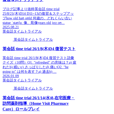
ブログ記事より抜粋英会話 time trial
25/8/21(木)D14 D11~13の復習＆ステップアッ
プhow old haʊ oʊld 何歳の、どれくらい古い
statue ˈstætʃuː 像、彫像years old jɪrz oʊ...
2025.08.21
英会話タイムトライアル
英会話タイムトライアル
英会話 time trial 26/1/8(木)D4 復習テスト
英会話 time trial 26/1/8(木)D4 復習テスト語彙
クイズ（10問）Q1. “refreshed” の意味は？a) 疲
れたb) 眠いc) さっぱりしたd) 痛いQ2. “be
going to” は何を表す？a) 過去b) ...
2026.01.09
英会話タイムトライアル
英会話タイムトライアル
英会話 time trial 26/1/14(水)8-在宅医療・
訪問薬剤指導（Home Visit Pharmacy
Care）ロールプレイ