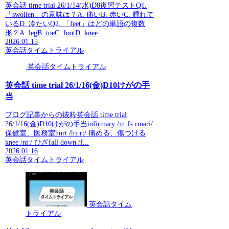
英会話 time trial 26/1/14(水)D8復習テストQ1.
「swollen」の意味は？A. 痛いB. 赤いC. 腫れて
いるD. 冷たいQ2. 「feet」はどの単語の複数
形？A. legB. toeC. footD. knee...
2026.01.15
英会話タイムトライアル
英会話タイムトライアル
英会話 time trial 26/1/16(金)D10けがの手
当
ブログ記事からの抜粋英会話 time trial
26/1/16(金)D10けがの手当infirmary /ɪnˈfɜːrməri/
保健室、医務室hurt /hɜːrt/ 痛める、傷つける
knee /niː/ ひざfall down /f...
2026.01.16
英会話タイムトライアル
英会話タイム
トライアル