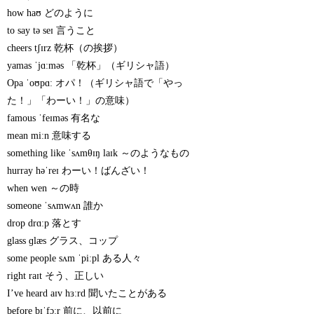
how haʊ どのように
to say tə seɪ 言うこと
cheers tʃɪrz 乾杯（の挨拶）
yamas ˈjɑːməs 「乾杯」（ギリシャ語）
Opa ˈoʊpɑː オパ！（ギリシャ語で「やっ
た！」「わーい！」の意味）
famous ˈfeɪməs 有名な
mean miːn 意味する
something like ˈsʌmθɪŋ laɪk ～のようなもの
hurray həˈreɪ わーい！ばんざい！
when wen ～の時
someone ˈsʌmwʌn 誰か
drop drɑːp 落とす
glass ɡlæs グラス、コップ
some people sʌm ˈpiːpl ある人々
right raɪt そう、正しい
I’ve heard aɪv hɜːrd 聞いたことがある
before bɪˈfɔːr 前に、以前に