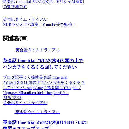
英会話 time trial 25/9/3(水)D3 ギリシャは演劇
の発祥地です
英会話タイムトライアル
NHKラジオ,TV講座、Youtube等で勉強！
関連記事
英会話タイムトライアル
英会話 time trial 25/12/3(水)D3 頭の上で
ハンカチをくるくる回してください
ブログ記事より抜粋英会話 time trial
25/12/3(水)D3 頭の上でハンカチをくるくる回
してくださいsnap /snæp/ 指を鳴らすfingers /
ˈfɪŋɡərz/ 指handkerchief /ˈhæŋkərtʃɪf/...
2025.12.03
英会話タイムトライアル
英会話タイムトライアル
英会話 time trial 25/8/21(木)D14 D11~13の
復習＆ステップアップ