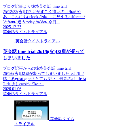
ブログ記事より抜粋英会話 time trial
25/12/23(火)D17 足がすごく痛いのhi /haɪ/ や
あ、こんにちはlook /lʊk/ ～に見えるdifferent /
ˈdɪfrənt/ 違うtoday /təˈdeɪ/ 今日...
2025.12.23
英会話タイムトライアル
英会話タイムトライアル
英会話 time trial 26/1/6(火)D2肩が凝って
しまいました
ブログ記事からの抜粋英会話 time trial
26/1/6(火)D2肩が凝ってしまいましたfeel /fiːl/
感じるgreat /ɡreɪt/ とても良い、最高のa little /ə
ˈlɪtl/ 少しcarsick /ˈkɑːr...
2026.01.06
英会話タイムトライアル
英会話タイム
トライアル