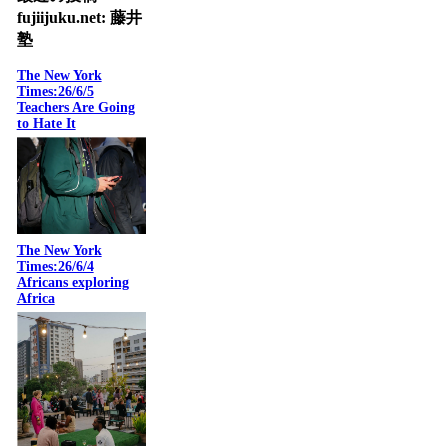
fujiijuku.net: 藤井
塾
The New York
Times:26/6/5
Teachers Are Going
to Hate It
The New York
Times:26/6/4
Africans exploring
Africa