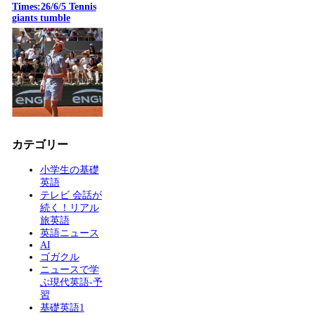
Times:26/6/5 Tennis
giants tumble
カテゴリー
小学生の基礎
英語
テレビ 会話が
続く！リアル
旅英語
英語ニュース
AI
ゴガクル
ニュースで学
ぶ現代英語-予
習
基礎英語1