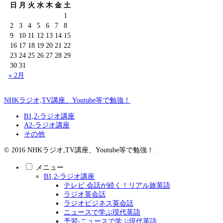
日
月
火
水
木
金
土
1
2
3
4
5
6
7
8
9
10
11
12
13
14
15
16
17
18
19
20
21
22
23
24
25
26
27
28
29
30
31
« 2月
NHKラジオ,TV講座、Youtube等で勉強！
B1,2-ラジオ講座
A2-ラジオ講座
その他
© 2016 NHKラジオ,TV講座、Youtube等で勉強！.
メニュー
B1,2-ラジオ講座
テレビ 会話が続く！リアル旅英語
ラジオ英会話
ラジオビジネス英会話
ニュースで学ぶ現代英語
予習-ニュースで学ぶ現代英語