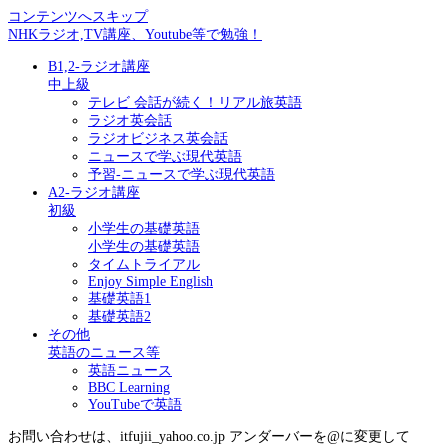
コンテンツへスキップ
NHKラジオ,TV講座、Youtube等で勉強！
B1,2-ラジオ講座
中上級
テレビ 会話が続く！リアル旅英語
ラジオ英会話
ラジオビジネス英会話
ニュースで学ぶ現代英語
予習-ニュースで学ぶ現代英語
A2-ラジオ講座
初級
小学生の基礎英語
小学生の基礎英語
タイムトライアル
Enjoy Simple English
基礎英語1
基礎英語2
その他
英語のニュース等
英語ニュース
BBC Learning
YouTubeで英語
お問い合わせは、itfujii_yahoo.co.jp アンダーバーを@に変更して