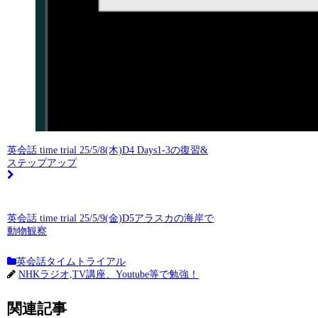
英会話 time trial 25/5/8(木)D4 Days1-3の復習&
ステップアップ
英会話 time trial 25/5/9(金)D5アラスカの海岸で
動物観察
英会話タイムトライアル
NHKラジオ,TV講座、Youtube等で勉強！
関連記事