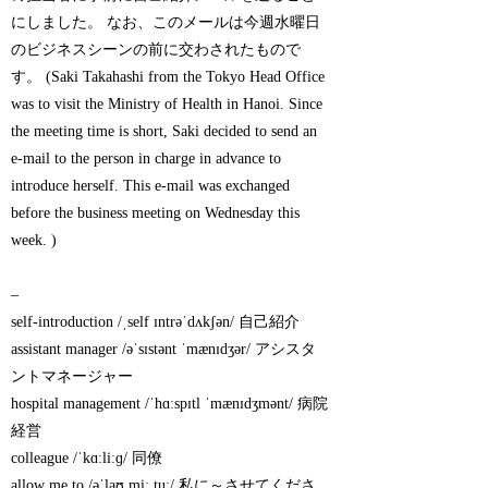
にしました。 なお、このメールは今週水曜日
のビジネスシーンの前に交わされたもので
す。 (Saki Takahashi from the Tokyo Head Office
was to visit the Ministry of Health in Hanoi. Since
the meeting time is short, Saki decided to send an
e-mail to the person in charge in advance to
introduce herself. This e-mail was exchanged
before the business meeting on Wednesday this
week. )
–
self-introduction /ˌself ɪntrəˈdʌkʃən/ 自己紹介
assistant manager /əˈsɪstənt ˈmænɪdʒər/ アシスタ
ントマネージャー
hospital management /ˈhɑːspɪtl ˈmænɪdʒmənt/ 病院
経営
colleague /ˈkɑːliːɡ/ 同僚
allow me to /əˈlaʊ miː tuː/ 私に～させてくださ