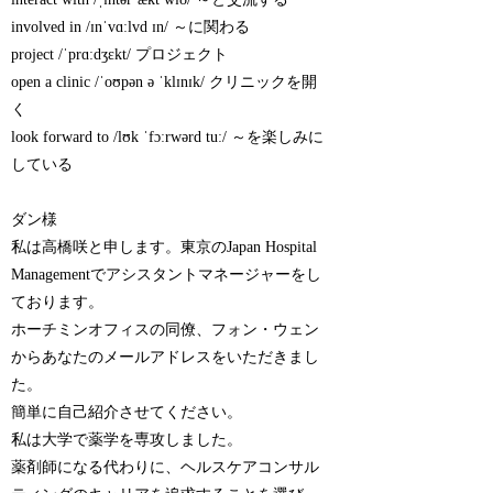
involved in /ɪnˈvɑːlvd ɪn/ ～に関わる
project /ˈprɑːdʒɛkt/ プロジェクト
open a clinic /ˈoʊpən ə ˈklɪnɪk/ クリニックを開
く
look forward to /lʊk ˈfɔːrwərd tuː/ ～を楽しみに
している
ダン様
私は高橋咲と申します。東京のJapan Hospital
Managementでアシスタントマネージャーをし
ております。
ホーチミンオフィスの同僚、フォン・ウェン
からあなたのメールアドレスをいただきまし
た。
簡単に自己紹介させてください。
私は大学で薬学を専攻しました。
薬剤師になる代わりに、ヘルスケアコンサル