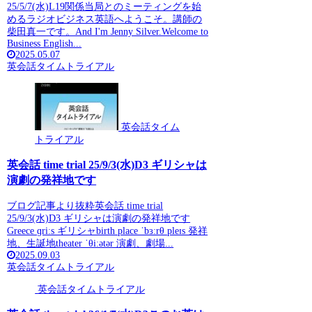
25/5/7(水)L19関係当局とのミーティングを始
めるラジオビジネス英語へようこそ。講師の
柴田真一です。And I'm Jenny Silver.Welcome to
Business English...
2025.05.07
英会話タイムトライアル
英会話タイム
トライアル
英会話 time trial 25/9/3(水)D3 ギリシャは
演劇の発祥地です
ブログ記事より抜粋英会話 time trial
25/9/3(水)D3 ギリシャは演劇の発祥地です
Greece ɡriːs ギリシャbirth place ˈbɜːrθ pleɪs 発祥
地、生誕地theater ˈθiːətər 演劇、劇場...
2025.09.03
英会話タイムトライアル
英会話タイムトライアル