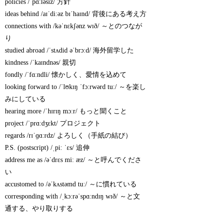
policies /ˈpɑːləsiz/ 方針
ideas behind /aɪˈdiːəz bɪˈhaɪnd/ 背後にある考え方
connections with /kəˈnɛkʃənz wɪð/ ～とのつなが
り
studied abroad /ˈstʌdid əˈbrɔːd/ 海外留学した
kindness /ˈkaɪndnəs/ 親切
fondly /ˈfɑːndli/ 懐かしく、愛情を込めて
looking forward to /ˈlʊkɪŋ ˈfɔːrwərd tuː/ ～を楽し
みにしている
hearing more /ˈhɪrɪŋ mɔːr/ もっと聞くこと
project /ˈprɑːdʒɛkt/ プロジェクト
regards /rɪˈɡɑːrdz/ よろしく（手紙の結び）
P.S. (postscript) /ˌpiː ˈɛs/ 追伸
address me as /əˈdrɛs miː æz/ ～と呼んでくださ
い
accustomed to /əˈkʌstəmd tuː/ ～に慣れている
corresponding with /ˌkɔːrəˈspɑːndɪŋ wɪð/ ～と文
通する、やり取りする