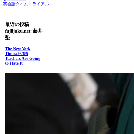
英会話タイムトライアル
最近の投稿
fujiijuku.net: 藤井
塾
The New York
Times:26/6/5
Teachers Are Going
to Hate It