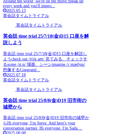
Around the world, we're on the move.Speak up
every week and you'll impro...
2025.05.13
英会話タイムトライアル
英会話タイムトライアル
英会話 time trial 25/7/18(金)D15 口座を解
説しよう
英会話 time trial 25/7/18(金)D15 口座を解説し
ようcheck out /tʃɛk aʊt/ 見てみる、チェックす
るscene /siːn/ 場面、シーンimagine /ɪˈmædʒɪn/
想像するCongratul...
2025.07.18
英会話タイムトライアル
英会話タイムトライアル
英会話 time trial 25/8/8(金)D19 旧市街の
城壁から
英会話 time trial 25/8/8(金)D19 旧市街の城壁か
らHi everyone, I'm Steve. And here's your
conversation partner. Hi everyone. I'm Sada....
2025.08.08