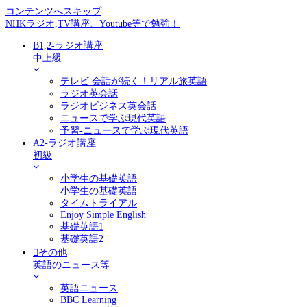
コンテンツへスキップ
NHKラジオ,TV講座、Youtube等で勉強！
B1,2-ラジオ講座
中上級
テレビ 会話が続く！リアル旅英語
ラジオ英会話
ラジオビジネス英会話
ニュースで学ぶ現代英語
予習-ニュースで学ぶ現代英語
A2-ラジオ講座
初級
小学生の基礎英語
小学生の基礎英語
タイムトライアル
Enjoy Simple English
基礎英語1
基礎英語2
その他
英語のニュース等
英語ニュース
BBC Learning