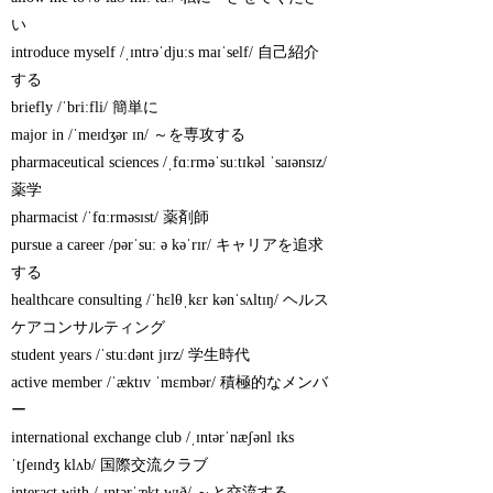
い
introduce myself /ˌɪntrəˈdjuːs maɪˈself/ 自己紹介
する
briefly /ˈbriːfli/ 簡単に
major in /ˈmeɪdʒər ɪn/ ～を専攻する
pharmaceutical sciences /ˌfɑːrməˈsuːtɪkəl ˈsaɪənsɪz/
薬学
pharmacist /ˈfɑːrməsɪst/ 薬剤師
pursue a career /pərˈsuː ə kəˈrɪr/ キャリアを追求
する
healthcare consulting /ˈhɛlθˌkɛr kənˈsʌltɪŋ/ ヘルス
ケアコンサルティング
student years /ˈstuːdənt jɪrz/ 学生時代
active member /ˈæktɪv ˈmɛmbər/ 積極的なメンバ
ー
international exchange club /ˌɪntərˈnæʃənl ɪks
ˈtʃeɪndʒ klʌb/ 国際交流クラブ
interact with /ˌɪntərˈækt wɪð/ ～と交流する