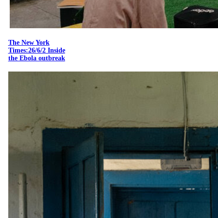
The New York
Times:26/6/2 Inside
the Ebola outbreak