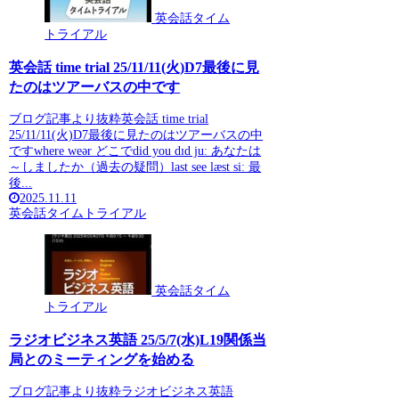
英会話タイム
トライアル
英会話 time trial 25/11/11(火)D7最後に見
たのはツアーバスの中です
ブログ記事より抜粋英会話 time trial
25/11/11(火)D7最後に見たのはツアーバスの中
ですwhere weər どこでdid you dɪd juː あなたは
～しましたか（過去の疑問）last see læst siː 最
後...
2025.11.11
英会話タイムトライアル
英会話タイム
トライアル
ラジオビジネス英語 25/5/7(水)L19関係当
局とのミーティングを始める
ブログ記事より抜粋ラジオビジネス英語