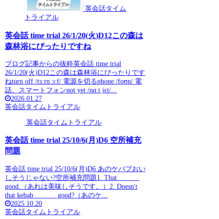
英会話タイム
トライアル
英会話 time trial 26/1/20(火)D12この森は
森林浴にぴったりですね
ブログ記事からの抜粋英会話 time trial
26/1/20(火)D12この森は森林浴にぴったりです
ねturn off /tɜːrn ɔːf/ 電源を切るphone /foʊn/ 電
話、スマートフォンnot yet /nɑːt jɛt/...
2026.01.27
英会話タイムトライアル
英会話タイムトライアル
英会話 time trial 25/10/6(月)D6 空所補充
問題
英会話 time trial 25/10/6(月)D6 あのケバブおい
しそうじゃない?空所補充問題1. That ______
good.（あれは美味しそうです。）2. Doesn't
that kebab ______ good?（あのケ...
2025.10.20
英会話タイムトライアル