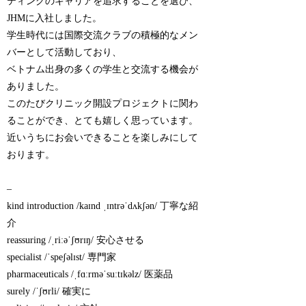
ティングのキャリアを追求することを選び、
JHMに入社しました。
学生時代には国際交流クラブの積極的なメン
バーとして活動しており、
ベトナム出身の多くの学生と交流する機会が
ありました。
このたびクリニック開設プロジェクトに関わ
ることができ、とても嬉しく思っています。
近いうちにお会いできることを楽しみにして
おります。
–
kind introduction /kaɪnd ˌɪntrəˈdʌkʃən/ 丁寧な紹
介
reassuring /ˌriːəˈʃʊrɪŋ/ 安心させる
specialist /ˈspeʃəlɪst/ 専門家
pharmaceuticals /ˌfɑːrməˈsuːtɪkəlz/ 医薬品
surely /ˈʃʊrli/ 確実に