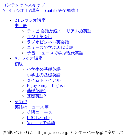
コンテンツへスキップ
NHKラジオ,TV講座、Youtube等で勉強！
B1,2-ラジオ講座
中上級
テレビ 会話が続く！リアル旅英語
ラジオ英会話
ラジオビジネス英会話
ニュースで学ぶ現代英語
予習-ニュースで学ぶ現代英語
A2-ラジオ講座
初級
小学生の基礎英語
小学生の基礎英語
タイムトライアル
Enjoy Simple English
基礎英語1
基礎英語2
その他
英語のニュース等
英語ニュース
BBC Learning
YouTubeで英語
お問い合わせは、itfujii_yahoo.co.jp アンダーバーを@に変更して