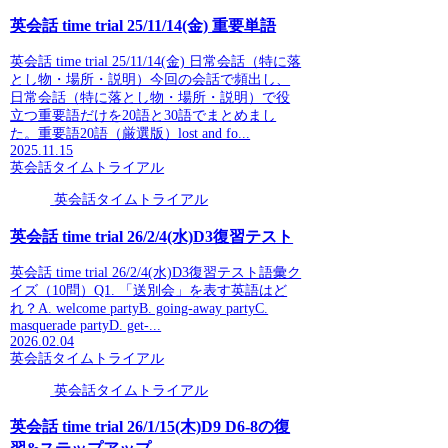
英会話 time trial 25/11/14(金) 重要単語
英会話 time trial 25/11/14(金) 日常会話（特に落
とし物・場所・説明）今回の会話で頻出し、
日常会話（特に落とし物・場所・説明）で役
立つ重要語だけを20語と30語でまとめまし
た。重要語20語（厳選版）lost and fo...
2025.11.15
英会話タイムトライアル
英会話タイムトライアル
英会話 time trial 26/2/4(水)D3復習テスト
英会話 time trial 26/2/4(水)D3復習テスト語彙ク
イズ（10問）Q1. 「送別会」を表す英語はど
れ？A. welcome partyB. going-away partyC.
masquerade partyD. get-...
2026.02.04
英会話タイムトライアル
英会話タイムトライアル
英会話 time trial 26/1/15(木)D9 D6-8の復