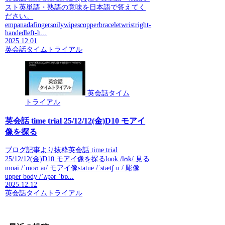
スト英単語・熟語の意味を日本語で答えてく
ださい。
empanadafingersoilywipescopperbraceletwristright-
handedleft-h...
2025.12.01
英会話タイムトライアル
英会話タイム
トライアル
英会話 time trial 25/12/12(金)D10 モアイ
像を探る
ブログ記事より抜粋英会話 time trial
25/12/12(金)D10 モアイ像を探るlook /lʊk/ 見る
moai /ˈmoʊ.aɪ/ モアイ像statue /ˈstætʃ.uː/ 彫像
upper body /ˈʌpər ˈbɒ...
2025.12.12
英会話タイムトライアル