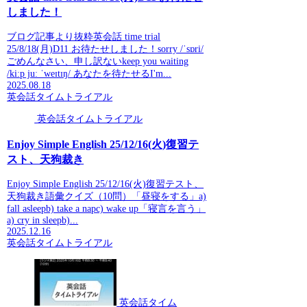
しました！
ブログ記事より抜粋英会話 time trial
25/8/18(月)D11 お待たせしました！sorry /ˈsɒri/
ごめんなさい、申し訳ないkeep you waiting
/kiːp juː ˈweɪtɪŋ/ あなたを待たせるI'm...
2025.08.18
英会話タイムトライアル
英会話タイムトライアル
Enjoy Simple English 25/12/16(火)復習テ
スト、天狗裁き
Enjoy Simple English 25/12/16(火)復習テスト、
天狗裁き語彙クイズ（10問）「昼寝をする」a)
fall asleepb) take a napc) wake up「寝言を言う」
a) cry in sleepb)...
2025.12.16
英会話タイムトライアル
英会話タイム