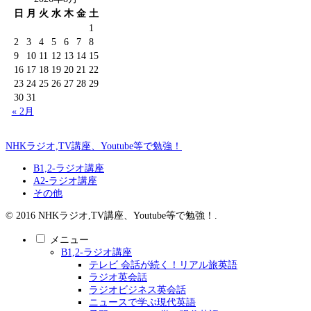
日
月
火
水
木
金
土
1
2
3
4
5
6
7
8
9
10
11
12
13
14
15
16
17
18
19
20
21
22
23
24
25
26
27
28
29
30
31
« 2月
NHKラジオ,TV講座、Youtube等で勉強！
B1,2-ラジオ講座
A2-ラジオ講座
その他
© 2016 NHKラジオ,TV講座、Youtube等で勉強！.
メニュー
B1,2-ラジオ講座
テレビ 会話が続く！リアル旅英語
ラジオ英会話
ラジオビジネス英会話
ニュースで学ぶ現代英語