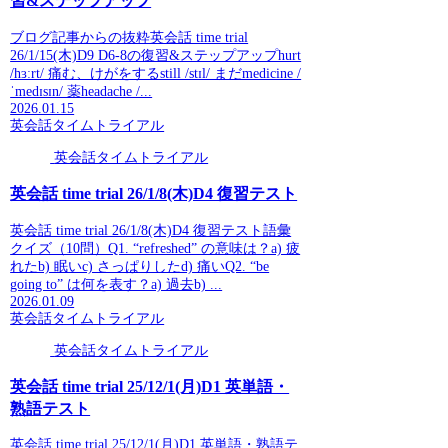
習&ステップアップ
ブログ記事からの抜粋英会話 time trial
26/1/15(木)D9 D6-8の復習&ステップアップhurt
/hɜːrt/ 痛む、けがをするstill /stɪl/ まだmedicine /
ˈmedɪsɪn/ 薬headache /...
2026.01.15
英会話タイムトライアル
英会話タイムトライアル
英会話 time trial 26/1/8(木)D4 復習テスト
英会話 time trial 26/1/8(木)D4 復習テスト語彙
クイズ（10問）Q1. “refreshed” の意味は？a) 疲
れたb) 眠いc) さっぱりしたd) 痛いQ2. “be
going to” は何を表す？a) 過去b) ...
2026.01.09
英会話タイムトライアル
英会話タイムトライアル
英会話 time trial 25/12/1(月)D1 英単語・
熟語テスト
英会話 time trial 25/12/1(月)D1 英単語・熟語テ