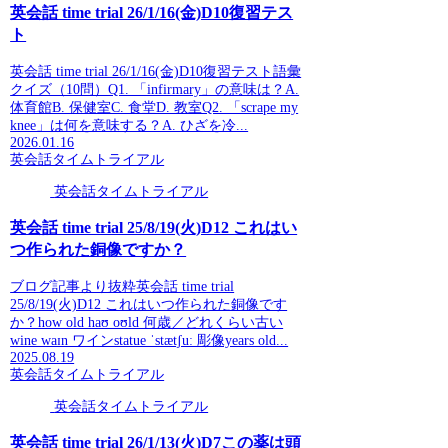
英会話 time trial 26/1/16(金)D10復習テス
ト
英会話 time trial 26/1/16(金)D10復習テスト語彙
クイズ（10問）Q1. 「infirmary」の意味は？A.
体育館B. 保健室C. 食堂D. 教室Q2. 「scrape my
knee」は何を意味する？A. ひざを冷...
2026.01.16
英会話タイムトライアル
英会話タイムトライアル
英会話 time trial 25/8/19(火)D12 これはい
つ作られた銅像ですか？
ブログ記事より抜粋英会話 time trial
25/8/19(火)D12 これはいつ作られた銅像です
か？how old haʊ oʊld 何歳／どれくらい古い
wine waɪn ワインstatue ˈstætʃuː 彫像years old...
2025.08.19
英会話タイムトライアル
英会話タイムトライアル
英会話 time trial 26/1/13(火)D7この薬は頭