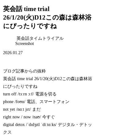
英会話 time trial
26/1/20(火)D12この森は森林浴
にぴったりですね
英会話タイムトライアル
Screenshot
2026.01.27
ブログ記事からの抜粋
英会話 time trial 26/1/20(火)D12この森は森林浴
にぴったりですね
turn off /tɜːrn ɔːf/ 電源を切る
phone /foʊn/ 電話、スマートフォン
not yet /nɑːt jɛt/ まだ
right now / now /naʊ/ 今すぐ
digital detox /ˈdɪdʒɪtl ˈdiːtɑːks/ デジタル・デトッ
クス