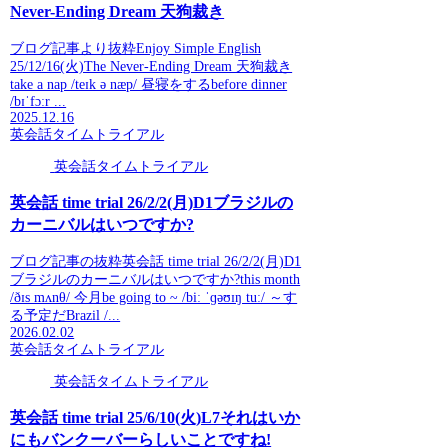
Never-Ending Dream 天狗裁き
ブログ記事より抜粋Enjoy Simple English
25/12/16(火)The Never-Ending Dream 天狗裁き
take a nap /teɪk ə næp/ 昼寝をするbefore dinner
/bɪˈfɔːr ...
2025.12.16
英会話タイムトライアル
英会話タイムトライアル
英会話 time trial 26/2/2(月)D1ブラジルの
カーニバルはいつですか?
ブログ記事の抜粋英会話 time trial 26/2/2(月)D1
ブラジルのカーニバルはいつですか?this month
/ðɪs mʌnθ/ 今月be going to ~ /biː ˈɡəʊɪŋ tuː/ ～す
る予定だBrazil /...
2026.02.02
英会話タイムトライアル
英会話タイムトライアル
英会話 time trial 25/6/10(火)L7それはいか
にもバンクーバーらしいことですね!