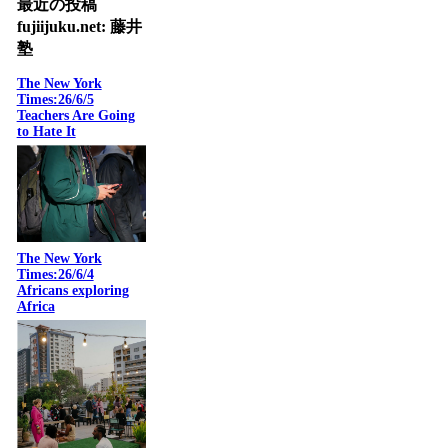
最近の投稿
fujiijuku.net: 藤井
塾
The New York
Times:26/6/5
Teachers Are Going
to Hate It
The New York
Times:26/6/4
Africans exploring
Africa