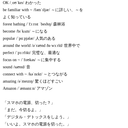
OK /ˌoʊˈkeɪ/ わかった
be familiar with ~ /fəmˈɪljər/ ～に詳しい、～を
よく知っている
forest bathing /ˈfɔːrɪst ˈbeɪðɪŋ/ 森林浴
become /bɪˈkʌm/ ～になる
popular /ˈpɑːpjələr/ 人気のある
around the world /əˈraʊnd ðə wɜːrld/ 世界中で
perfect /ˈpɜːrfɪkt/ 完璧な、最適な
focus on ~ /ˈfoʊkəs/ ～に集中する
sound /saʊnd/ 音
connect with ~ /kəˈnɛkt/ ～とつながる
amazing /əˈmeɪzɪŋ/ 驚くほどすごい
Amazon /ˈæməzɑːn/ アマゾン
「スマホの電源、切った？」
「まだ。今切るよ。」
「デジタル・デトックスをしよう。」
「いいよ。スマホの電源を切った。」