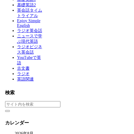
基礎英語2
英会話タイム
トライアル
Enjoy Simple
English
ラジオ英会話
ニュースで学
ぶ現代英語
ラジオビジネ
ス英会話
YouTubeで英
語
古文書
ラジオ
英語関連
検索
カレンダー
2026年8月