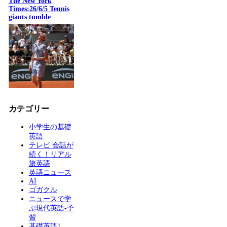
The New York
Times:26/6/5 Tennis
giants tumble
カテゴリー
小学生の基礎
英語
テレビ 会話が
続く！リアル
旅英語
英語ニュース
AI
ゴガクル
ニュースで学
ぶ現代英語-予
習
基礎英語1