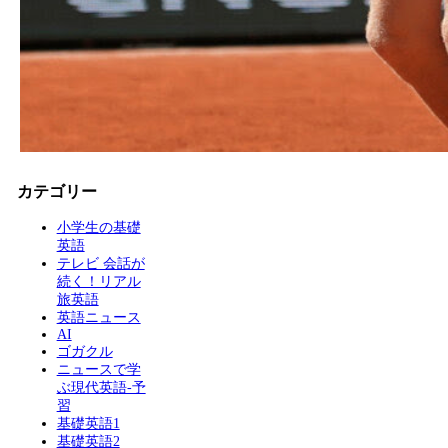
カテゴリー
小学生の基礎
英語
テレビ 会話が
続く！リアル
旅英語
英語ニュース
AI
ゴガクル
ニュースで学
ぶ現代英語-予
習
基礎英語1
基礎英語2