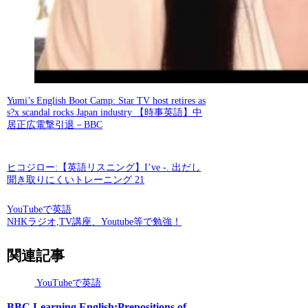
Yumi’s English Boot Camp: Star TV host retires as
s?x scandal rocks Japan industry 【時事英語】中
居正広電撃引退－BBC
ヒコジロー:【英語リスニング】I’ve -. 出だし
聞き取りにくいトレーニング 21
YouTubeで英語
NHKラジオ,TV講座、Youtube等で勉強！
関連記事
YouTubeで英語
BBC Learning English:Prepositions of