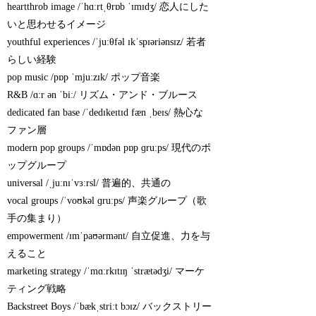
heartthrob image /ˈhɑːrtˌθrɒb ˈɪmɪdʒ/ 恋人にした
いと思わせるイメージ
youthful experiences /ˈjuːθfəl ɪkˈspɪəriənsɪz/ 若者
らしい経験
pop music /pɒp ˈmjuːzɪk/ ポップ音楽
R&B /ɑːr ən ˈbiː/ リズム・アンド・ブルース
dedicated fan base /ˈdedɪkeɪtɪd fæn ˌbeɪs/ 熱心な
ファン層
modern pop groups /ˈmɒdən pɒp ɡruːps/ 現代のポ
ップグループ
universal /ˌjuːnɪˈvɜːrsl/ 普遍的、共通の
vocal groups /ˈvoʊkəl ɡruːps/ 声楽グループ（歌
手の集まり）
empowerment /ɪmˈpaʊərmənt/ 自立促進、力を与
えること
marketing strategy /ˈmɑːrkɪtɪŋ ˈstrætədʒi/ マーケ
ティング戦略
Backstreet Boys /ˈbækˌstriːt bɔɪz/ バックストリー