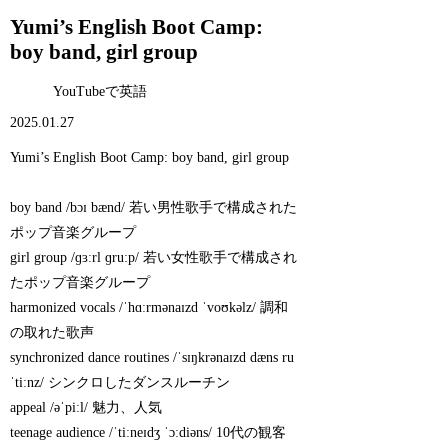
Yumi’s English Boot Camp:
boy band, girl group
YouTubeで英語
2025.01.27
Yumi’s English Boot Camp: boy band, girl group
boy band /bɔɪ bænd/ 若い男性歌手で構成された
ポップ音楽グループ
girl group /ɡɜːrl ɡruːp/ 若い女性歌手で構成され
たポップ音楽グループ
harmonized vocals /ˈhɑːrmənaɪzd ˈvoʊkəlz/ 調和
の取れた歌声
synchronized dance routines /ˈsɪŋkrənaɪzd dæns ru
ˈtiːnz/ シンクロしたダンスルーチン
appeal /əˈpiːl/ 魅力、人気
teenage audience /ˈtiːneɪdʒ ˈɔːdiəns/ 10代の観客