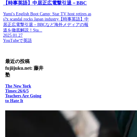
【時事英語】中居正広電撃引退－BBC
Yumi's English Boot Camp: Star TV host retires as
s?x scandal rocks Japan industry【時事英語】中
居正広電撃引退－BBCなど海外メディアの報
道を徹底解説！Sta...
2025.01.27
YouTubeで英語
最近の投稿
fujiijuku.net: 藤井
塾
The New York
Times:26/6/5
Teachers Are Going
to Hate It