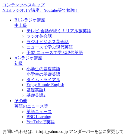
コンテンツへスキップ
NHKラジオ,TV講座、Youtube等で勉強！
B1,2-ラジオ講座
中上級
テレビ 会話が続く！リアル旅英語
ラジオ英会話
ラジオビジネス英会話
ニュースで学ぶ現代英語
予習-ニュースで学ぶ現代英語
A2-ラジオ講座
初級
小学生の基礎英語
小学生の基礎英語
タイムトライアル
Enjoy Simple English
基礎英語1
基礎英語2
その他
英語のニュース等
英語ニュース
BBC Learning
YouTubeで英語
お問い合わせは、itfujii_yahoo.co.jp アンダーバーを@に変更して