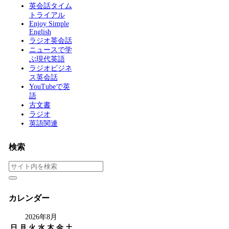
英会話タイム
トライアル
Enjoy Simple
English
ラジオ英会話
ニュースで学
ぶ現代英語
ラジオビジネ
ス英会話
YouTubeで英
語
古文書
ラジオ
英語関連
検索
カレンダー
2026年8月
日
月
火
水
木
金
土