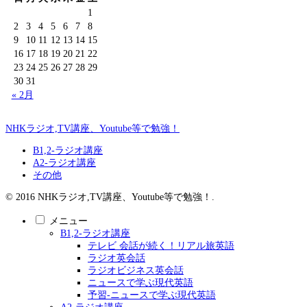
1
2
3
4
5
6
7
8
9
10
11
12
13
14
15
16
17
18
19
20
21
22
23
24
25
26
27
28
29
30
31
« 2月
NHKラジオ,TV講座、Youtube等で勉強！
B1,2-ラジオ講座
A2-ラジオ講座
その他
© 2016 NHKラジオ,TV講座、Youtube等で勉強！.
メニュー
B1,2-ラジオ講座
テレビ 会話が続く！リアル旅英語
ラジオ英会話
ラジオビジネス英会話
ニュースで学ぶ現代英語
予習-ニュースで学ぶ現代英語