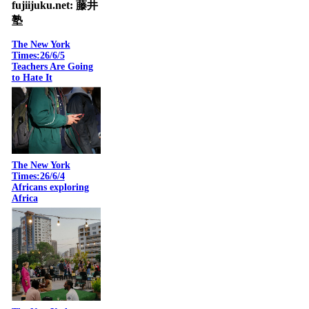
fujiijuku.net: 藤井
塾
The New York
Times:26/6/5
Teachers Are Going
to Hate It
The New York
Times:26/6/4
Africans exploring
Africa