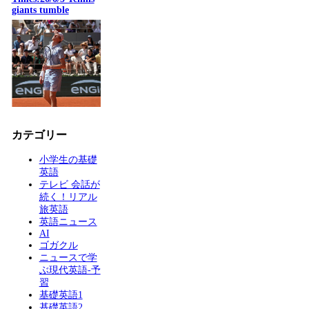
giants tumble
カテゴリー
小学生の基礎
英語
テレビ 会話が
続く！リアル
旅英語
英語ニュース
AI
ゴガクル
ニュースで学
ぶ現代英語-予
習
基礎英語1
基礎英語2