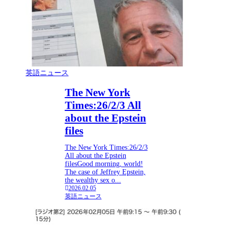
英語ニュース
The New York
Times:26/2/3 All
about the Epstein
files
The New York Times:26/2/3
All about the Epstein
filesGood morning, world!
The case of Jeffrey Epstein,
the wealthy sex o...
2026.02.05
英語ニュース