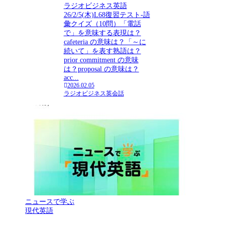
ラジオビジネス英語
26/2/5(木)L68復習テスト-語
彙クイズ（10問）「電話
で」を意味する表現は？
cafeteria の意味は？「～に
続いて」を表す熟語は？
prior commitment の意味
は？proposal の意味は？
acc...
2026.02.05
ラジオビジネス英会話
ニュースで学ぶ
現代英語