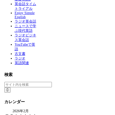
英会話タイム
トライアル
Enjoy Simple
English
ラジオ英会話
ニュースで学
ぶ現代英語
ラジオビジネ
ス英会話
YouTubeで英
語
古文書
ラジオ
英語関連
検索
カレンダー
2026年2月