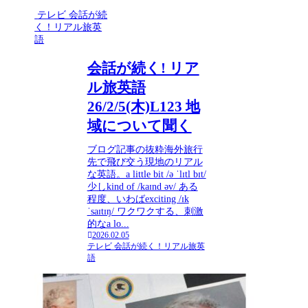
テレビ 会話が続
く！リアル旅英
語
会話が続く! リア
ル旅英語
26/2/5(木)L123 地
域について聞く
ブログ記事の抜粋海外旅行
先で飛び交う現地のリアル
な英語。a little bit /ə ˈlɪtl bɪt/
少しkind of /kaɪnd əv/ ある
程度、いわばexciting /ɪk
ˈsaɪtɪŋ/ ワクワクする、刺激
的なa lo...
2026.02.05
テレビ 会話が続く！リアル旅英
語