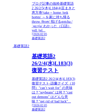
ブログ記事の抜粋基礎英語
2 26/2/5(木)L184(4)豆まきと
恵方巻!take ~ home /teɪk
hoʊm/ ～を家に持ち帰る
throw /θroʊ/ 投げるgotcha /
ˈɡɑːtʃə/ わかった（口語）
yell /jel...
2026.02.05
基礎英語2
基礎英語2
基礎英語2
26/2/4(水)L183(3)
復習テスト
基礎英語2 26/2/4(水)L183(3)
復習テスト-語彙クイズ（10
問）“can’t wait for” の意味
は？“soybeans” は何？“cast
out demons” はどんな意
味？“get rid of bad luck”...
2026.02.05
基礎英語2