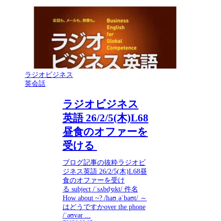
ラジオビジネス
英会話
ラジオビジネス
英語 26/2/5(木)L68
昼食のオファーを
受ける
ブログ記事の抜粋ラジオビ
ジネス英語 26/2/5(木)L68昼
食のオファーを受け
る subject /ˈsʌbdʒɪkt/ 件名
How about ~? /haʊ əˈbaʊt/ ～
はどうですかover the phone
/ˈəʊvər ...