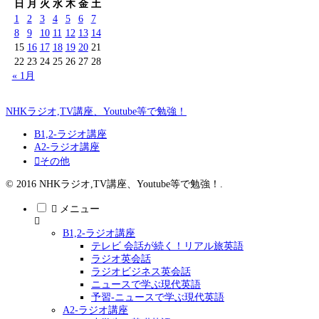
日
月
火
水
木
金
土
1
2
3
4
5
6
7
8
9
10
11
12
13
14
15
16
17
18
19
20
21
22
23
24
25
26
27
28
« 1月
NHKラジオ,TV講座、Youtube等で勉強！
B1,2-ラジオ講座
A2-ラジオ講座
その他
© 2016 NHKラジオ,TV講座、Youtube等で勉強！.
メニュー
B1,2-ラジオ講座
テレビ 会話が続く！リアル旅英語
ラジオ英会話
ラジオビジネス英会話
ニュースで学ぶ現代英語
予習-ニュースで学ぶ現代英語
A2-ラジオ講座