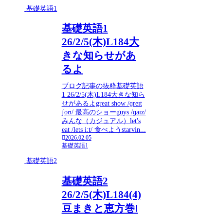
基礎英語1
基礎英語1
26/2/5(木)L184大
きな知らせがあ
るよ
ブログ記事の抜粋基礎英語
1 26/2/5(木)L184大きな知ら
せがあるよgreat show /ɡreɪt
ʃoʊ/ 最高のショーguys /ɡaɪz/
みんな（カジュアル）let's
eat /lets iːt/ 食べようstarvin...
2026.02.05
基礎英語1
基礎英語2
基礎英語2
26/2/5(木)L184(4)
豆まきと恵方巻!