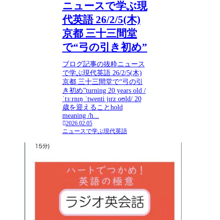
ニュースで学ぶ現
代英語 26/2/5(木)
京都 三十三間堂
で“弓の引き初め”
ブログ記事の抜粋ニュース
で学ぶ現代英語 26/2/5(木)
京都 三十三間堂で“弓の引
き初め”turning 20 years old /
ˈtɜːrnɪŋ ˈtwenti jɪrz oʊld/ 20
歳を迎えることhold
meaning /h...
2026.02.05
ニュースで学ぶ現代英語