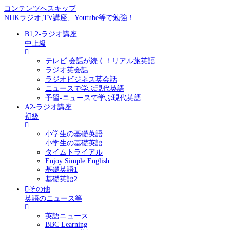
コンテンツへスキップ
NHKラジオ,TV講座、Youtube等で勉強！
B1,2-ラジオ講座
中上級
テレビ 会話が続く！リアル旅英語
ラジオ英会話
ラジオビジネス英会話
ニュースで学ぶ現代英語
予習-ニュースで学ぶ現代英語
A2-ラジオ講座
初級
小学生の基礎英語
小学生の基礎英語
タイムトライアル
Enjoy Simple English
基礎英語1
基礎英語2
その他
英語のニュース等
英語ニュース
BBC Learning