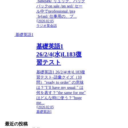
ˈbækpæk/ リュック、バック
パックon sale /ɒn seɪl/ セー
ル中でprofessional /prə
ˈfeʃənl/ 仕事用の、プ...
2026.02.05
ラジオ英会話
基礎英語1
基礎英語1
26/2/4(水)L183復
習テスト
基礎英語1 26/2/4(水)L183復
習テスト-語彙クイズ（10
問）“ready to order” の意味
は？“I’ll have my usual.” は
何を表す？“the same for me”
はどんな時に使う？“huge
me...
2026.02.05
基礎英語1
最近の投稿