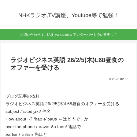
NHKラジオ,TV講座、Youtube等で勉強！
お問い合わせは、itfujii_yahoo.co.jp アンダーバーを@に変更して
ラジオビジネス英語 26/2/5(木)L68昼食の
オファーを受ける
2026.02.05
ブログ記事の抜粋
ラジオビジネス英語 26/2/5(木)L68昼食のオファーを受ける
subject /ˈsʌbdʒɪkt/ 件名
How about ~? /haʊ əˈbaʊt/ ～はどうですか
over the phone /ˈəʊvər ðə fəʊn/ 電話で
earlier /ˈɜːrliər/ 先ほど