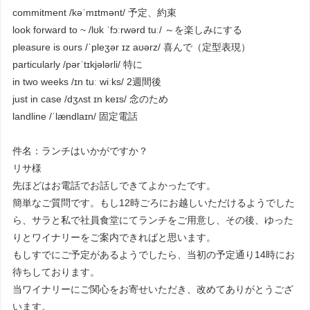
commitment /kəˈmɪtmənt/ 予定、約束
look forward to ~ /lʊk ˈfɔːrwərd tuː/ ～を楽しみにする
pleasure is ours /ˈpleʒər ɪz aʊərz/ 喜んで（定型表現）
particularly /pərˈtɪkjələrli/ 特に
in two weeks /ɪn tuː wiːks/ 2週間後
just in case /dʒʌst ɪn keɪs/ 念のため
landline /ˈlændlaɪn/ 固定電話
件名：ランチはいかがですか？
リサ様
先ほどはお電話でお話しできてよかったです。
簡単なご質問です。もし12時ごろにお越しいただけるようでした
ら、サラと私で社員食堂にてランチをご用意し、その後、ゆった
りとワイナリーをご案内できればと思います。
もしすでにご予定があるようでしたら、当初の予定通り14時にお
待ちしております。
当ワイナリーにご関心をお寄せいただき、改めてありがとうござ
います。