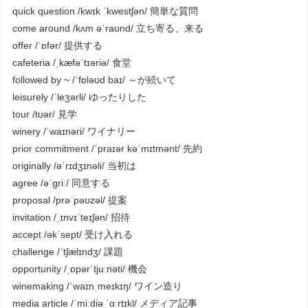
quick question /kwɪk ˈkwestʃən/ 簡単な質問
come around /kʌm əˈraʊnd/ 立ち寄る、来る
offer /ˈɒfər/ 提供する
cafeteria /ˌkæfəˈtɪəriə/ 食堂
followed by ~ /ˈfɒləʊd baɪ/ ～が続いて
leisurely /ˈleʒərli/ ゆったりした
tour /tʊər/ 見学
winery /ˈwaɪnəri/ ワイナリー
prior commitment /ˈpraɪər kəˈmɪtmənt/ 先約
originally /əˈrɪdʒɪnəli/ 当初は
agree /əˈɡriː/ 同意する
proposal /prəˈpəʊzəl/ 提案
invitation /ˌɪnvɪˈteɪʃən/ 招待
accept /əkˈsept/ 受け入れる
challenge /ˈtʃælɪndʒ/ 課題
opportunity /ˌɒpərˈtjuːnəti/ 機会
winemaking /ˈwaɪnˌmeɪkɪŋ/ ワイン造り
media article /ˈmiːdiə ˈɑːrtɪkl/ メディア記事