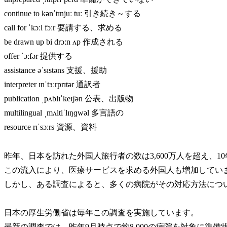
continue to kənˈtɪnjuː tuː 引き続き～する
call for ˈkɔːl fɔːr 要請する、求める
be drawn up bi drɔːn ʌp 作成される
offer ˈɔːfər 提供する
assistance əˈsɪstəns 支援、援助
interpreter ɪnˈtɜːrprɪtər 通訳者
publication ˌpʌblɪˈkeɪʃən 公表、出版物
multilingual ˌmʌltiˈlɪŋɡwəl 多言語の
resource rɪˈsɔːrs 資源、資料
昨年、日本を訪れた外国人旅行者の数は3,600万人を超え、1
この流入により、医療サービスを求める外国人も増加してい
しかし、ある調査によると、多くの病院がその対応方法につ
日本の厚生労働省は毎年この調査を実施しています。
最新の調査では、昨年9月時点で約8,000の病院を対象に準備