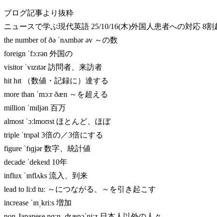
ブログ記事より抜粋
ニュースで学ぶ現代英語 25/10/16(木)外国人患者への対応 8
the number of ðə ˈnʌmbər əv ～の数
foreign ˈfɔːrən 外国の
visitor ˈvɪzɪtər 訪問者、来訪者
hit hɪt （数値・記録に）達する
more than ˈmɔːr ðæn ～を超える
million ˈmɪljən 百万
almost ˈɔːlmoʊst ほとんど、ほぼ
triple ˈtrɪpəl 3倍の／3倍にする
figure ˈfɪɡjər 数字、統計値
decade ˈdekeɪd 10年
influx ˈɪnflʌks 流入、到来
lead to liːd tuː ～につながる、～を引き起こす
increase ˈɪnˌkriːs 増加
non-Japanese nɑːn ˌʤæpəˈniːz 日本人以外の人々