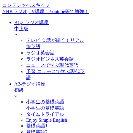
コンテンツへスキップ
NHKラジオ,TV講座、Youtube等で勉強！
B1,2-ラジオ講座
中上級
テレビ 会話が続く！リアル
旅英語
ラジオ英会話
ラジオビジネス英会話
ニュースで学ぶ現代英語
予習-ニュースで学ぶ現代英
語
A2-ラジオ講座
初級
小学生の基礎英語
小学生の基礎英語
タイムトライアル
Enjoy Simple English
基礎英語1
基礎英語2