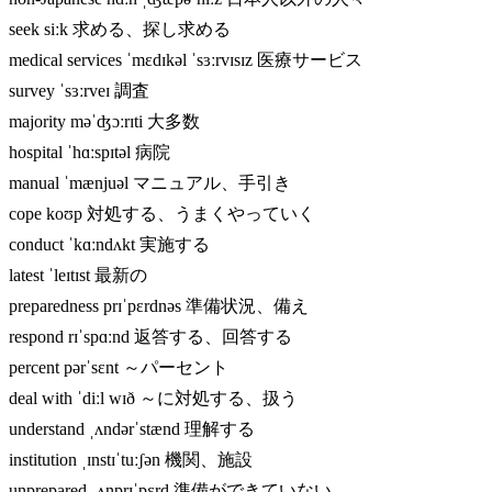
seek siːk 求める、探し求める
medical services ˈmɛdɪkəl ˈsɜːrvɪsɪz 医療サービス
survey ˈsɜːrveɪ 調査
majority məˈʤɔːrɪti 大多数
hospital ˈhɑːspɪtəl 病院
manual ˈmænjuəl マニュアル、手引き
cope koʊp 対処する、うまくやっていく
conduct ˈkɑːndʌkt 実施する
latest ˈleɪtɪst 最新の
preparedness prɪˈpɛrdnəs 準備状況、備え
respond rɪˈspɑːnd 返答する、回答する
percent pərˈsɛnt ～パーセント
deal with ˈdiːl wɪð ～に対処する、扱う
understand ˌʌndərˈstænd 理解する
institution ˌɪnstɪˈtuːʃən 機関、施設
unprepared ˌʌnprɪˈpɛrd 準備ができていない