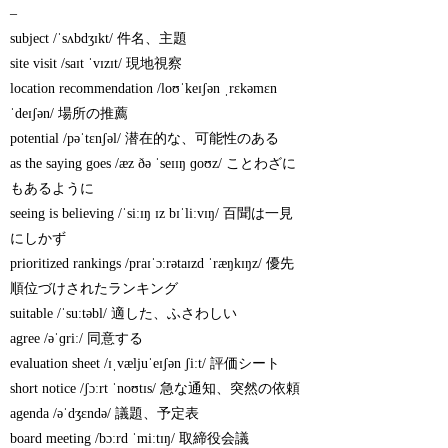
–
subject /ˈsʌbdʒɪkt/ 件名、主題
site visit /saɪt ˈvɪzɪt/ 現地視察
location recommendation /loʊˈkeɪʃən ˌrɛkəmɛn
ˈdeɪʃən/ 場所の推薦
potential /pəˈtɛnʃəl/ 潜在的な、可能性のある
as the saying goes /æz ðə ˈseɪɪŋ ɡoʊz/ ことわざに
もあるように
seeing is believing /ˈsiːɪŋ ɪz bɪˈliːvɪŋ/ 百聞は一見
にしかず
prioritized rankings /praɪˈɔːrətaɪzd ˈræŋkɪŋz/ 優先
順位づけされたランキング
suitable /ˈsuːtəbl/ 適した、ふさわしい
agree /əˈɡriː/ 同意する
evaluation sheet /ɪˌvæljuˈeɪʃən ʃiːt/ 評価シート
short notice /ʃɔːrt ˈnoʊtɪs/ 急な通知、突然の依頼
agenda /əˈdʒɛndə/ 議題、予定表
board meeting /bɔːrd ˈmiːtɪŋ/ 取締役会議