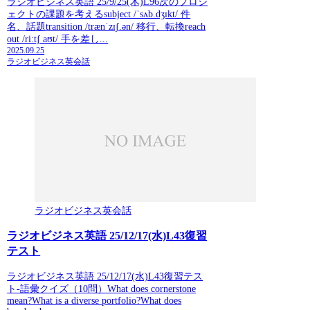
ラジオビジネス英語 25/9/25(木)L96次のプロジ
ェクトの課題を考えるsubject /ˈsʌb.dʒɪkt/ 件
名、話題transition /trænˈzɪʃ.ən/ 移行、転換reach
out /riːtʃ aʊt/ 手を差し...
2025.09.25
ラジオビジネス英会話
ラジオビジネス英会話
ラジオビジネス英語 25/12/17(水)L43復習
テスト
ラジオビジネス英語 25/12/17(水)L43復習テス
ト-語彙クイズ（10問）What does cornerstone
mean?What is a diverse portfolio?What does