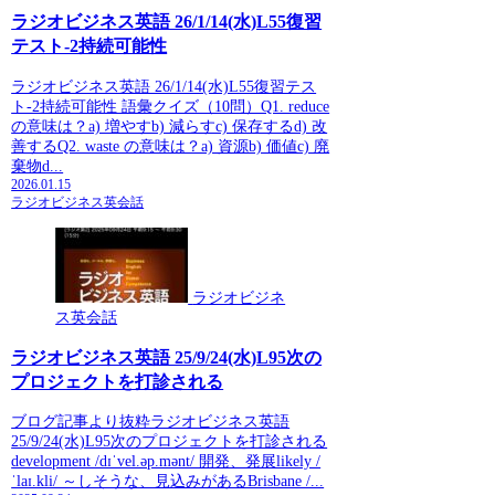
ラジオビジネス英語 26/1/14(水)L55復習
テスト-2持続可能性
ラジオビジネス英語 26/1/14(水)L55復習テス
ト-2持続可能性 語彙クイズ（10問）Q1. reduce
の意味は？a) 増やすb) 減らすc) 保存するd) 改
善するQ2. waste の意味は？a) 資源b) 価値c) 廃
棄物d...
2026.01.15
ラジオビジネス英会話
ラジオビジネ
ス英会話
ラジオビジネス英語 25/9/24(水)L95次の
プロジェクトを打診される
ブログ記事より抜粋ラジオビジネス英語
25/9/24(水)L95次のプロジェクトを打診される
development /dɪˈvel.əp.mənt/ 開発、発展likely /
ˈlaɪ.kli/ ～しそうな、見込みがあるBrisbane /...