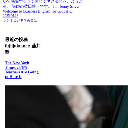
いて議論するラジオビジネス英語へ、ようこ
そ。 講師の柴田慎一です。 I'm Jenny Silver.
Welcome to Business English for Global c...
2025.06.18
ラジオビジネス英会話
最近の投稿
fujiijuku.net: 藤井
塾
The New York
Times:26/6/5
Teachers Are Going
to Hate It