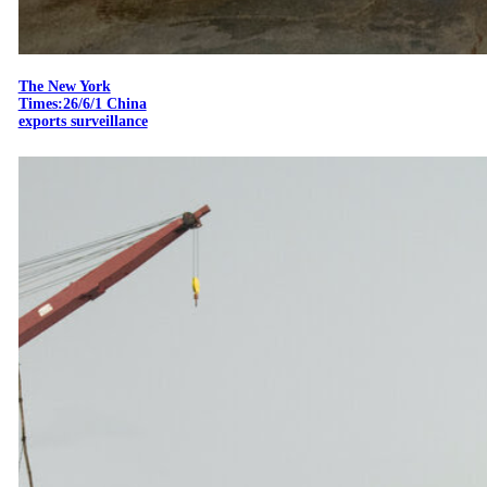
The New York
Times:26/6/1 China
exports surveillance