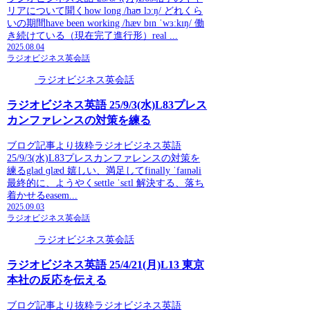
リアについて聞くhow long /haʊ lɔːŋ/ どれくら
いの期間have been working /hæv bɪn ˈwɜːkɪŋ/ 働
き続けている（現在完了進行形）real ...
2025.08.04
ラジオビジネス英会話
ラジオビジネス英会話
ラジオビジネス英語 25/9/3(水)L83プレス
カンファレンスの対策を練る
ブログ記事より抜粋ラジオビジネス英語
25/9/3(水)L83プレスカンファレンスの対策を
練るglad ɡlæd 嬉しい、満足してfinally ˈfaɪnəli
最終的に、ようやくsettle ˈsɛtl 解決する、落ち
着かせるeasem...
2025.09.03
ラジオビジネス英会話
ラジオビジネス英会話
ラジオビジネス英語 25/4/21(月)L13 東京
本社の反応を伝える
ブログ記事より抜粋ラジオビジネス英語