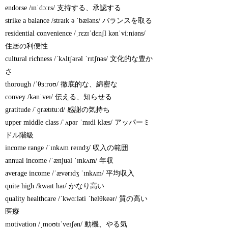
endorse /ɪnˈdɔːrs/ 支持する、承認する
strike a balance /straɪk ə ˈbæləns/ バランスを取る
residential convenience /ˌrɛzɪˈdɛnʃl kənˈviːniəns/
住居の利便性
cultural richness /ˈkʌltʃərəl ˈrɪtʃnəs/ 文化的な豊か
さ
thorough /ˈθɜːroʊ/ 徹底的な、綿密な
convey /kənˈveɪ/ 伝える、知らせる
gratitude /ˈɡrætɪtuːd/ 感謝の気持ち
upper middle class /ˈʌpər ˈmɪdl klæs/ アッパーミ
ドル階級
income range /ˈɪnkʌm reɪndʒ/ 収入の範囲
annual income /ˈænjuəl ˈɪnkʌm/ 年収
average income /ˈævərɪdʒ ˈɪnkʌm/ 平均収入
quite high /kwaɪt haɪ/ かなり高い
quality healthcare /ˈkwɑːləti ˈhelθkeər/ 質の高い
医療
motivation /ˌmoʊtɪˈveɪʃən/ 動機、やる気