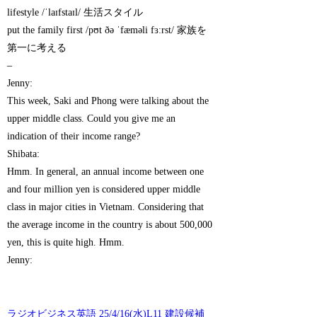
lifestyle /ˈlaɪfstaɪl/ 生活スタイル
put the family first /pʊt ðə ˈfæməli fɜːrst/ 家族を
第一に考える
–
Jenny:
This week, Saki and Phong were talking about the
upper middle class. Could you give me an
indication of their income range?
Shibata:
Hmm. In general, an annual income between one
and four million yen is considered upper middle
class in major cities in Vietnam. Considering that
the average income in the country is about 500,000
yen, this is quite high. Hmm.
Jenny:
ラジオビジネス英語 25/4/16(水)L11 建設候補