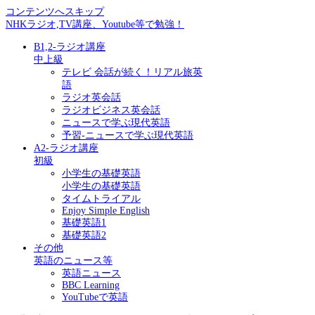
コンテンツへスキップ
NHKラジオ,TV講座、Youtube等で勉強！
B1,2-ラジオ講座
中上級
テレビ 会話が続く！リアル旅英
語
ラジオ英会話
ラジオビジネス英会話
ニュースで学ぶ現代英語
予習-ニュースで学ぶ現代英語
A2-ラジオ講座
初級
小学生の基礎英語
小学生の基礎英語
タイムトライアル
Enjoy Simple English
基礎英語1
基礎英語2
その他
英語のニュース等
英語ニュース
BBC Learning
YouTubeで英語