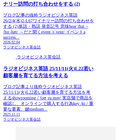
ナリー訪問の打ち合わせをする (2)
ブログ記事の抜粋ラジオビジネス英語
26/2/4(水)2-L67ワイナリー訪問の打ち合わせを
する (2)単語・熟語 発音記号 意味hear that ~
/hɪr ðæt/ ～だと聞くevent /ɪˈvent/ イベントa
success...
2026.02.04
ラジオビジネス英会話
ラジオビジネス英会話
ラジオビジネス英語 25/11/11(火)L22若い
顧客層を育てる方法を考える
ブログ記事より抜粋ラジオビジネス英語
25/11/11(火)L22若い顧客層を育てる方法を考
えるshowrooming /ˈʃoʊˌruːmɪŋ/ 実店舗で商品を
確認し、オンラインで購入する行為key /kiː/ 重
要な要素、鍵medium...
2025.11.11
ラジオビジネス英会話