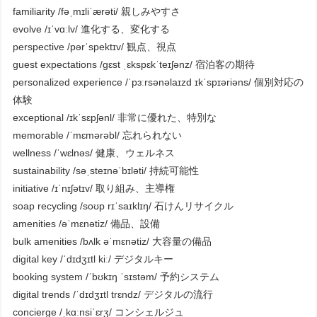
familiarity /fəˌmɪliˈærəti/ 親しみやすさ
evolve /ɪˈvɑːlv/ 進化する、変化する
perspective /pərˈspektɪv/ 観点、視点
guest expectations /ɡɛst ˌɛkspɛkˈteɪʃənz/ 宿泊客の期待
personalized experience /ˈpɜːrsənəlaɪzd ɪkˈspɪəriəns/ 個別対応の
体験
exceptional /ɪkˈsɛpʃənl/ 非常に優れた、特別な
memorable /ˈmɛmərəbl/ 忘れられない
wellness /ˈwɛlnəs/ 健康、ウェルネス
sustainability /səˌsteɪnəˈbɪləti/ 持続可能性
initiative /ɪˈnɪʃətɪv/ 取り組み、主導権
soap recycling /soʊp rɪˈsaɪklɪŋ/ 石けんリサイクル
amenities /əˈmɛnətiz/ 備品、設備
bulk amenities /bʌlk əˈmɛnətiz/ 大容量の備品
digital key /ˈdɪdʒɪtl kiː/ デジタルキー
booking system /ˈbʊkɪŋ ˈsɪstəm/ 予約システム
digital trends /ˈdɪdʒɪtl trɛndz/ デジタルの流行
concierge /ˌkɑːnsiˈɛrʒ/ コンシェルジュ