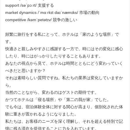
support /səˈpɔːrt/ 支援する
market dynamics /ˈmɑːrkɪt daɪˈnæmɪks/ 市場の動向
competitive /kəmˈpetətɪv/ 競争の激しい
頻繁に旅行をする私にとって、ホテルは「家のような場所」で
す。
快適さと親しみやすさに感謝する一方で、時にはその変化に感心
したり、時にはがっかりしたりすることもあります。
あなたの視点から見て、ホテルは時間とともにどう変わっていく
べきだと思いますか？
それは素晴らしい質問ですね。私たちの業界は変化していますか
ら。
当然のことながら、変わるのはゲストの期待です。
かつてホテルは「寝る場所」や「第二の我が家」でした。
でも今は、宿泊体験全体に対する関心が高まり、個別化された体
験に重きが置かれるようになりました。
私たちは、お客様のニーズを深く理解し、それを超える特別で記
憶に残る滞在を提供することに力を入れています。