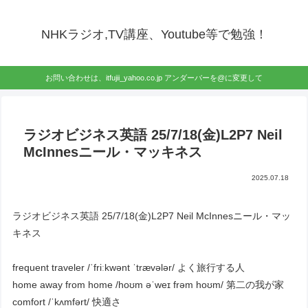
NHKラジオ,TV講座、Youtube等で勉強！
お問い合わせは、itfujii_yahoo.co.jp アンダーバーを@に変更して
ラジオビジネス英語 25/7/18(金)L2P7 Neil
McInnesニール・マッキネス
2025.07.18
ラジオビジネス英語 25/7/18(金)L2P7 Neil McInnesニール・マッ
キネス
frequent traveler /ˈfriːkwənt ˈtrævələr/ よく旅行する人
home away from home /hoʊm əˈweɪ frəm hoʊm/ 第二の我が家
comfort /ˈkʌmfərt/ 快適さ