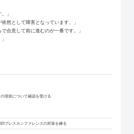
す。」
が依然として障害となっています。」
ろで合意して前に進むのが一番です。」
。」
ェクトの現状について確認を受ける
水)L83プレスカンファレンスの対策を練る