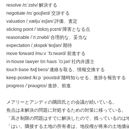
resolve /rɪˈzɒlv/ 解決する
negotiate /nɪˈɡoʊʃieɪt/ 交渉する
valuation /ˌvæljuˈeɪʃən/ 評価、査定
sticking point /ˈstɪkɪŋ pɔɪnt/ 障害となる点
reasonable /ˈriːznəbl/ 合理的な、妥当な
expectation /ˌɛkspɛkˈteɪʃən/ 期待
move forward /muːv ˈfɔːrwərd/ 前進する
in-house lawyer /ɪn haʊs ˈlɔːjər/ 社内弁護士
touch base /tʌtʃ beɪs/ 連絡を取る、情報交換する
keep posted /kiːp ˈpoʊstɪd/ 随時知らせる、進捗を報告する
progress /ˈprəʊɡrɛs/ 進捗、前進
メアリーとアンディの隅田氏との会議が続いている。
焦点は未解決の問題に対処するための対策に移っている。
「高さ制限の問題はすでに解決したので、残っているのは
「はい。隣接する土地の所有者は、地役権が将来の土地価