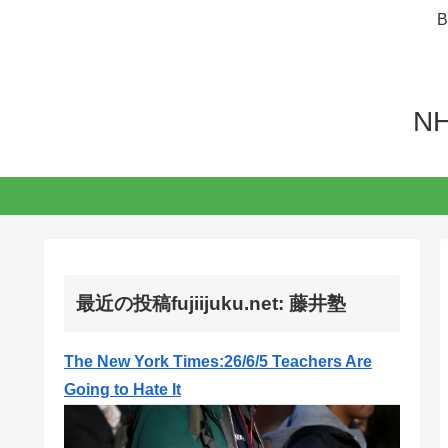
N
最近の投稿fujiijuku.net: 藤井塾
The New York Times:26/6/5 Teachers Are
Going to Hate It