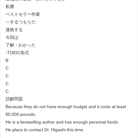
私費
ベストセラー作家
～するつもりだ
連絡する
今回は
了解・わかった
-TOEIC形式
B
C
C
C
C
読解問題
Because they do not have enough budget and it costs at least
80,000 pounds.
He is a bestselling author and has enough personal funds.
He plans to contact Dr. Higashi this time.