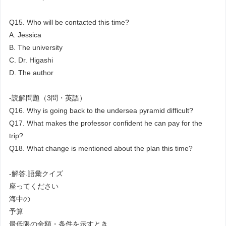
Q15. Who will be contacted this time?
A. Jessica
B. The university
C. Dr. Higashi
D. The author
-読解問題（3問・英語）
Q16. Why is going back to the undersea pyramid difficult?
Q17. What makes the professor confident he can pay for the
trip?
Q18. What change is mentioned about the plan this time?
-解答.語彙クイズ
座ってください
海中の
予算
最低限の金額・条件を示すとき