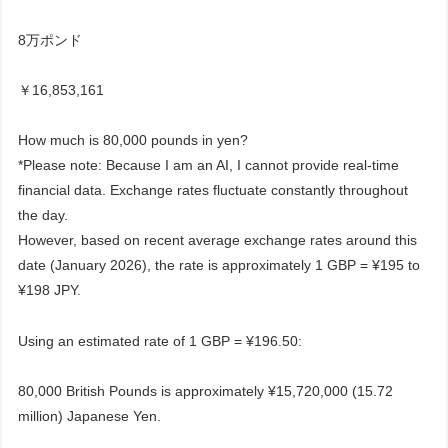
8万ポンド
￥16,853,161
How much is 80,000 pounds in yen?
*Please note: Because I am an AI, I cannot provide real-time
financial data. Exchange rates fluctuate constantly throughout
the day.
However, based on recent average exchange rates around this
date (January 2026), the rate is approximately 1 GBP = ¥195 to
¥198 JPY.
Using an estimated rate of 1 GBP = ¥196.50:
80,000 British Pounds is approximately ¥15,720,000 (15.72
million) Japanese Yen.