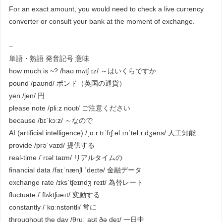
For an exact amount, you would need to check a live currency
converter or consult your bank at the moment of exchange.
–
単語・熟語 発音記号 意味
how much is ~? /haʊ mʌtʃ ɪz/ ～はいくらですか
pound /paʊnd/ ポンド（英国の通貨）
yen /jen/ 円
please note /pliːz noʊt/ ご注意ください
because /bɪˈkɔːz/ ～なので
AI (artificial intelligence) /ˌɑːr.tɪˈfɪʃ.əl ɪnˈtel.ɪ.dʒəns/ 人工知能
provide /prəˈvaɪd/ 提供する
real-time /ˈrɪəl taɪm/ リアルタイムの
financial data /faɪˈnænʃl ˈdeɪtə/ 金融データ
exchange rate /ɪksˈtʃeɪndʒ reɪt/ 為替レート
fluctuate /ˈflʌktʃueɪt/ 変動する
constantly /ˈkɑːnstəntli/ 常に
throughout the day /θruːˈaʊt ðə deɪ/ 一日中