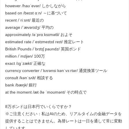
however /haʊˈevər/ しかしながら
based on /beɪst ɑːn/ ～に基づいて
recent /ˈriːsnt/ 最近の
average /ˈævərɪdʒ/ 平均の
approximately /əˈprɑːksɪmətli/ およそ
estimated rate /ˈestɪmeɪtɪd reɪt/ 推定レート
British Pounds /ˈbrɪtɪʃ paʊndz/ 英国ポンド
million /ˈmɪljən/ 100万
exact /ɪɡˈzækt/ 正確な
currency converter /ˈkʌrənsi kənˈvɜːrtər/ 通貨換算ツール
consult /kənˈsʌlt/ 相談する
bank /bæŋk/ 銀行
at the moment /æt ðə ˈmoʊmənt/ その時点で
8万ポンドは日本円でいくらですか？
※ご注意ください：私はAIのため、リアルタイムの金融データを
提供することはできません。為替レートは一日を通して常に変動
しています。