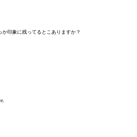
っか印象に残ってるとこありますか？
re.