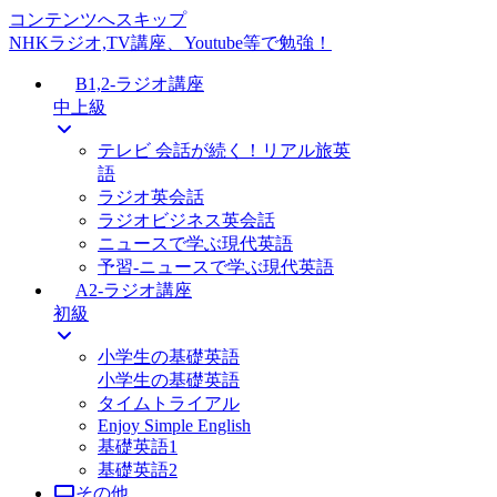
コンテンツへスキップ
NHKラジオ,TV講座、Youtube等で勉強！
B1,2-ラジオ講座
中上級
テレビ 会話が続く！リアル旅英
語
ラジオ英会話
ラジオビジネス英会話
ニュースで学ぶ現代英語
予習-ニュースで学ぶ現代英語
A2-ラジオ講座
初級
小学生の基礎英語
小学生の基礎英語
タイムトライアル
Enjoy Simple English
基礎英語1
基礎英語2
その他