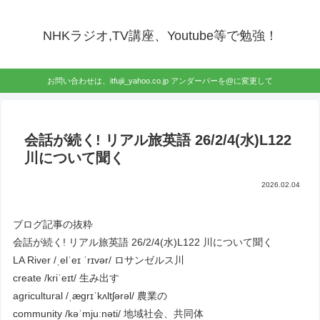
NHKラジオ,TV講座、Youtube等で勉強！
お問い合わせは、itfujii_yahoo.co.jp アンダーバーを@に変更して
会話が続く! リアル旅英語 26/2/4(水)L122
川について聞く
2026.02.04
ブログ記事の抜粋
会話が続く! リアル旅英語 26/2/4(水)L122 川について聞く
LA River /ˌelˈeɪ ˈrɪvər/ ロサンゼルス川
create /kriˈeɪt/ 生み出す
agricultural /ˌæɡrɪˈkʌltʃərəl/ 農業の
community /kəˈmjuːnəti/ 地域社会、共同体