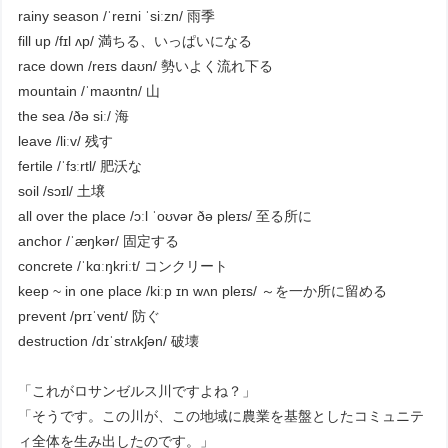
rainy season /ˈreɪni ˈsiːzn/ 雨季
fill up /fɪl ʌp/ 満ちる、いっぱいになる
race down /reɪs daʊn/ 勢いよく流れ下る
mountain /ˈmaʊntn/ 山
the sea /ðə siː/ 海
leave /liːv/ 残す
fertile /ˈfɜːrtl/ 肥沃な
soil /sɔɪl/ 土壌
all over the place /ɔːl ˈoʊvər ðə pleɪs/ 至る所に
anchor /ˈæŋkər/ 固定する
concrete /ˈkɑːŋkriːt/ コンクリート
keep ~ in one place /kiːp ɪn wʌn pleɪs/ ～を一か所に留める
prevent /prɪˈvent/ 防ぐ
destruction /dɪˈstrʌkʃən/ 破壊
「これがロサンゼルス川ですよね？」
「そうです。この川が、この地域に農業を基盤としたコミュニテ
ィ全体を生み出したのです。」