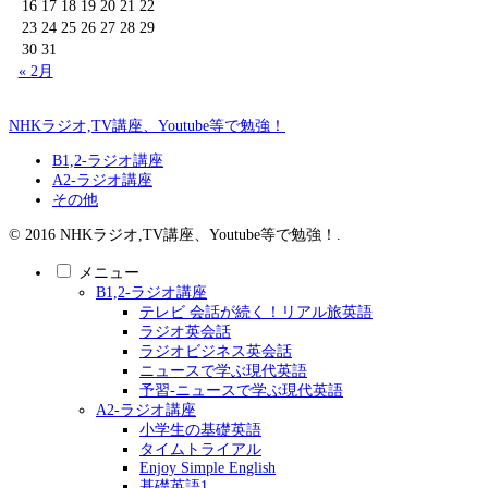
16
17
18
19
20
21
22
23
24
25
26
27
28
29
30
31
« 2月
NHKラジオ,TV講座、Youtube等で勉強！
B1,2-ラジオ講座
A2-ラジオ講座
その他
© 2016 NHKラジオ,TV講座、Youtube等で勉強！.
メニュー
B1,2-ラジオ講座
テレビ 会話が続く！リアル旅英語
ラジオ英会話
ラジオビジネス英会話
ニュースで学ぶ現代英語
予習-ニュースで学ぶ現代英語
A2-ラジオ講座
小学生の基礎英語
タイムトライアル
Enjoy Simple English
基礎英語1