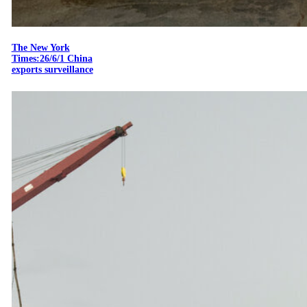
The New York
Times:26/6/1 China
exports surveillance