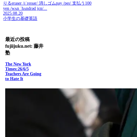
りるeraser /ɪˈreɪsər/ 消しゴムpay /peɪ/ 支払う100
yen /wʌn ˈhʌndrəd jɛn/...
2025.08.20
小学生の基礎英語
最近の投稿
fujiijuku.net: 藤井
塾
The New York
Times:26/6/5
Teachers Are Going
to Hate It