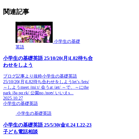
関連記事
小学生の基礎
英語
小学生の基礎英語 25/10/20(月)L82待ち合
わせをしよう
ブログ記事より抜粋小学生の基礎英語
25/10/20(月)L82待ち合わせをしようlet’s /lets/
～しようmeet /miːt/ 会うat /æt/ ～で、～にthe
park /ðə pɑːrk/ 公園no /noʊ/ いいえs...
2025.10.27
小学生の基礎英語
小学生の基礎英語
小学生の基礎英語 25/5/30(金)L24 L22-23
子ども電話相談