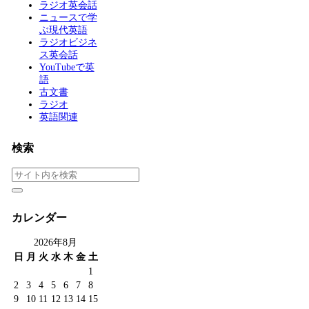
ラジオ英会話
ニュースで学
ぶ現代英語
ラジオビジネ
ス英会話
YouTubeで英
語
古文書
ラジオ
英語関連
検索
カレンダー
2026年8月
日
月
火
水
木
金
土
1
2
3
4
5
6
7
8
9
10
11
12
13
14
15