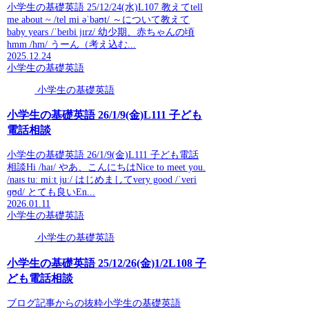
小学生の基礎英語 25/12/24(水)L107 教えてtell
me about ~ /tel mi əˈbaʊt/ ～について教えて
baby years /ˈbeɪbi jɪrz/ 幼少期、赤ちゃんの頃
hmm /hm/ うーん（考え込む...
2025.12.24
小学生の基礎英語
小学生の基礎英語
小学生の基礎英語 26/1/9(金)L111 子ども
電話相談
小学生の基礎英語 26/1/9(金)L111 子ども電話
相談Hi /haɪ/ やあ、こんにちはNice to meet you.
/naɪs tuː miːt juː/ はじめましてvery good /ˈveri
ɡʊd/ とても良いEn...
2026.01.11
小学生の基礎英語
小学生の基礎英語
小学生の基礎英語 25/12/26(金)1/2L108 子
ども電話相談
ブログ記事からの抜粋小学生の基礎英語