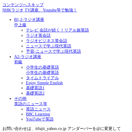
コンテンツへスキップ
NHKラジオ,TV講座、Youtube等で勉強！
B1,2-ラジオ講座
中上級
テレビ 会話が続く！リアル旅英語
ラジオ英会話
ラジオビジネス英会話
ニュースで学ぶ現代英語
予習-ニュースで学ぶ現代英語
A2-ラジオ講座
初級
小学生の基礎英語
小学生の基礎英語
タイムトライアル
Enjoy Simple English
基礎英語1
基礎英語2
その他
英語のニュース等
英語ニュース
BBC Learning
YouTubeで英語
お問い合わせは、itfujii_yahoo.co.jp アンダーバーを@に変更して