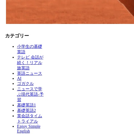
カテゴリー
小学生の基礎
英語
テレビ 会話が
続く！リアル
旅英語
英語ニュース
AI
ゴガクル
ニュースで学
ぶ現代英語-予
習
基礎英語1
基礎英語2
英会話タイム
トライアル
Enjoy Simple
English