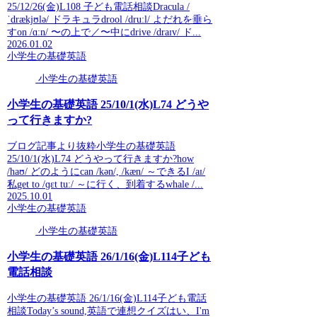
25/12/26(金)L108 子ども電話相談Dracula /
ˈdrækjʊlə/ ドラキュラdrool /druːl/ よだれを垂ら
すon /ɑːn/ 〜の上で／〜中にdrive /draɪv/ ド...
2026.01.02
小学生の基礎英語
小学生の基礎英語
小学生の基礎英語 25/10/1(水)L74 どうや
って行きますか?
ブログ記事より抜粋小学生の基礎英語
25/10/1(水)L74 どうやって行きますか?how
/haʊ/ どのようにcan /kən/, /kæn/ ～できるI /aɪ/
私get to /ɡɛt tuː/ ～に行く、到着するwhale /...
2025.10.01
小学生の基礎英語
小学生の基礎英語
小学生の基礎英語 26/1/16(金)L114子ども
電話相談
小学生の基礎英語 26/1/16(金)L114子ども電話
相談Today’s sound,英語で連想クイズはい、I'm