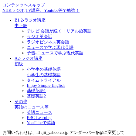
コンテンツへスキップ
NHKラジオ,TV講座、Youtube等で勉強！
B1,2-ラジオ講座
中上級
テレビ 会話が続く！リアル旅英語
ラジオ英会話
ラジオビジネス英会話
ニュースで学ぶ現代英語
予習-ニュースで学ぶ現代英語
A2-ラジオ講座
初級
小学生の基礎英語
小学生の基礎英語
タイムトライアル
Enjoy Simple English
基礎英語1
基礎英語2
その他
英語のニュース等
英語ニュース
BBC Learning
YouTubeで英語
お問い合わせは、itfujii_yahoo.co.jp アンダーバーを@に変更して