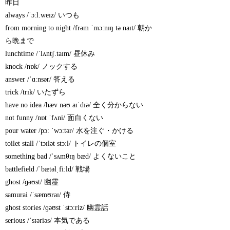
昨日
always /ˈɔːl.weɪz/ いつも
from morning to night /frəm ˈmɔːnɪŋ tə naɪt/ 朝か
ら晩まで
lunchtime /ˈlʌntʃ.taɪm/ 昼休み
knock /nɒk/ ノックする
answer /ˈɑːnsər/ 答える
trick /trɪk/ いたずら
have no idea /hæv nəʊ aɪˈdɪə/ 全く分からない
not funny /nɒt ˈfʌni/ 面白くない
pour water /pɔː ˈwɔːtər/ 水を注ぐ・かける
toilet stall /ˈtɔɪlət stɔːl/ トイレの個室
something bad /ˈsʌmθɪŋ bæd/ よくないこと
battlefield /ˈbætəlˌfiːld/ 戦場
ghost /ɡəʊst/ 幽霊
samurai /ˈsæmʊraɪ/ 侍
ghost stories /ɡəʊst ˈstɔːriz/ 幽霊話
serious /ˈsɪəriəs/ 本気である