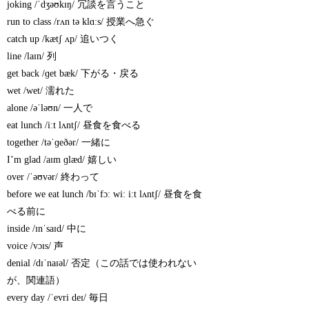
joking /ˈdʒəʊkɪŋ/ 冗談を言うこと
run to class /rʌn tə klɑːs/ 授業へ急ぐ
catch up /kætʃ ʌp/ 追いつく
line /laɪn/ 列
get back /ɡet bæk/ 下がる・戻る
wet /wet/ 濡れた
alone /əˈləʊn/ 一人で
eat lunch /iːt lʌntʃ/ 昼食を食べる
together /təˈɡeðər/ 一緒に
I’m glad /aɪm ɡlæd/ 嬉しい
over /ˈəʊvər/ 終わって
before we eat lunch /bɪˈfɔː wiː iːt lʌntʃ/ 昼食を食
べる前に
inside /ɪnˈsaɪd/ 中に
voice /vɔɪs/ 声
denial /dɪˈnaɪəl/ 否定（この話では使われない
が、関連語）
every day /ˈevri deɪ/ 毎日