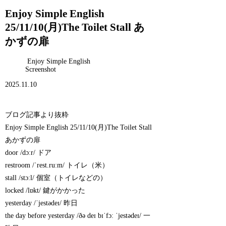
Enjoy Simple English
25/11/10(月)The Toilet Stall あ
かずの扉
Enjoy Simple English
Screenshot
2025.11.10
ブログ記事より抜粋
Enjoy Simple English 25/11/10(月)The Toilet Stall
あかずの扉
door /dɔːr/ ドア
restroom /ˈrest.ruːm/ トイレ（米）
stall /stɔːl/ 個室（トイレなどの）
locked /lɒkt/ 鍵がかかった
yesterday /ˈjestədeɪ/ 昨日
the day before yesterday /ðə deɪ bɪˈfɔː ˈjestədeɪ/ 一