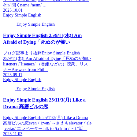
/hɪr/ 聞くname /neɪm/ ...
2025.10.01
Enjoy Simple English
Enjoy Simple English
Enjoy Simple English 25/9/11(木)I Am
Afraid of Dying「死ぬのが怖い
ブログ記事より抜粋Enjoy Simple English
25/9/11(木)I Am Afraid of Dying「死ぬのが怖い
listeners /ˈlɪsənərz/ （番組などの）聴衆、リス
ナーAnswers from Phil...
2025.09.11
Enjoy Simple English
Enjoy Simple English
Enjoy Simple English 25/11/3(月) Like a
Drama 高層ビルの恋
Enjoy Simple English 25/11/3(月) Like a Drama
高層ビルの恋even /ˈiːvən/ ～さえもelevator /ˈɛlə
ˌveɪtər/ エレベーターtalk to /tɔːk tuː/ ～に話...
2025.11.03