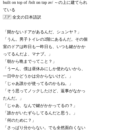
built on top of /bɪlt ɒn tɒp əv/ ～の上に建てられ
ている
🇯🇵 全文の日本語訳
「開かないドアがあるんだ、シュンヤ？」
「うん。男子トイレの2階にあるんだ。その個
室のドアは昨日も一昨日も、いつも鍵がかか
ってるんだよ、マナブ。」
「朝から晩までってこと？」
「うーん、僕は昼休みにしか使わないから、
一日中かどうかは分からないけど。」
「じゃあ誰かが使ってるのかもね。」
「そう思ってノックしたけど、返事がなかっ
たんだ。」
「じゃあ、なんで鍵がかかってるの？」
「誰かがいたずらしてるんだと思う。」
「何のために？」
「さっぱり分からない。でも全然面白くない