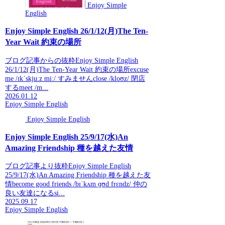
Enjoy Simple
English
Enjoy Simple English 26/1/12(月)The Ten-
Year Wait 約束の場所
ブログ記事からの抜粋Enjoy Simple English
26/1/12(月)The Ten-Year Wait 約束の場所excuse
me /ɪkˈskjuːz miː/ すみませんclose /kloʊz/ 閉店
するmeet /m...
2026.01.12
Enjoy Simple English
Enjoy Simple English
Enjoy Simple English 25/9/17(水)An
Amazing Friendship 種を越えた友情
ブログ記事より抜粋Enjoy Simple English
25/9/17(水)An Amazing Friendship 種を越えた友
情become good friends /bɪˈkʌm ɡʊd frɛndz/ 仲の
良い友達になるsi...
2025.09.17
Enjoy Simple English