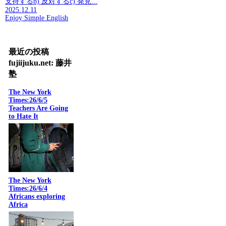
支持するb) 反対するc) 発見...
2025.12.11
Enjoy Simple English
最近の投稿
fujiijuku.net: 藤井
塾
The New York
Times:26/6/5
Teachers Are Going
to Hate It
The New York
Times:26/6/4
Africans exploring
Africa