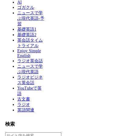
AI
ゴガクル
ニュースで学
ぶ現代英語-予
習
基礎英語1
基礎英語2
英会話タイム
トライアル
Enjoy Simple
English
ラジオ英会話
ニュースで学
ぶ現代英語
ラジオビジネ
ス英会話
YouTubeで英
語
古文書
ラジオ
英語関連
検索