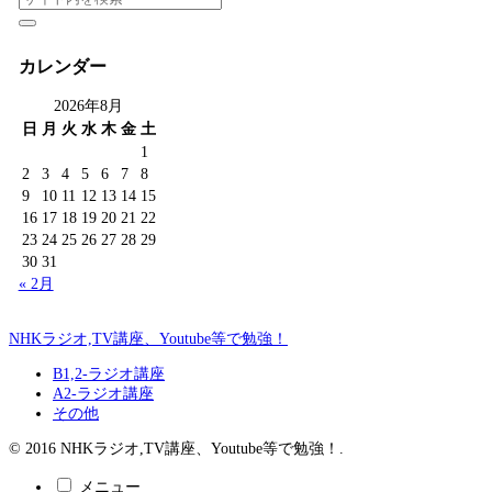
カレンダー
2026年8月
日
月
火
水
木
金
土
1
2
3
4
5
6
7
8
9
10
11
12
13
14
15
16
17
18
19
20
21
22
23
24
25
26
27
28
29
30
31
« 2月
NHKラジオ,TV講座、Youtube等で勉強！
B1,2-ラジオ講座
A2-ラジオ講座
その他
© 2016 NHKラジオ,TV講座、Youtube等で勉強！.
メニュー