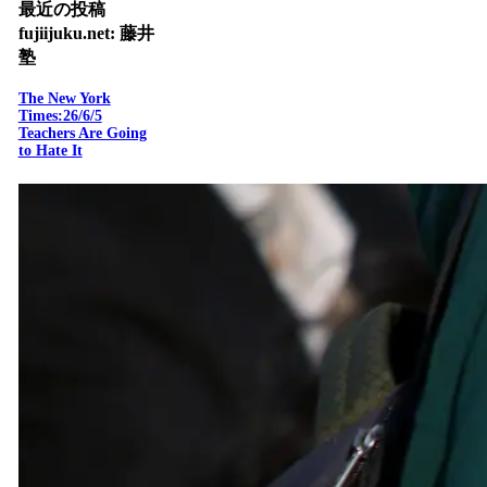
最近の投稿
fujiijuku.net: 藤井
塾
The New York
Times:26/6/5
Teachers Are Going
to Hate It