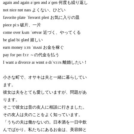
again and again əˈɡen ənd əˈɡen 何度も繰り返し
not nice nɒt naɪs よくない、ひどい
favorite plate ˈfeɪvərɪt pleɪt お気に入りの皿
piece piːs 破片、一片
come over kʌm ˈoʊvər 近づく、やってくる
be glad bi ɡlæd 嬉しい
earn money ɜːrn ˈmʌni お金を稼ぐ
pay for peɪ fɔːr ～の代金を払う
I want a divorce aɪ wɒnt ə dɪˈvɔːrs 離婚したい！
小さな町で、オサキは夫と一緒に暮らしてい
ます。
彼女は夫をとても愛していますが、問題があ
ります。
そこで彼女は昔の友人に相談に行きました。
その友人は夫のことをよく知っています。
「うちの夫は働かないの。日本酒を一日中飲
んでばかり。私たちにあるお金は、美容師と