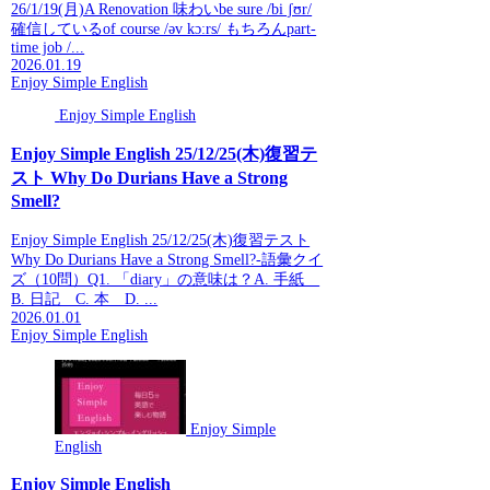
26/1/19(月)A Renovation 味わいbe sure /bi ʃʊr/
確信しているof course /əv kɔːrs/ もちろんpart-
time job /...
2026.01.19
Enjoy Simple English
Enjoy Simple English
Enjoy Simple English 25/12/25(木)復習テ
スト Why Do Durians Have a Strong
Smell?
Enjoy Simple English 25/12/25(木)復習テスト
Why Do Durians Have a Strong Smell?-語彙クイ
ズ（10問）Q1. 「diary」の意味は？A. 手紙
B. 日記 C. 本 D. ...
2026.01.01
Enjoy Simple English
Enjoy Simple
English
Enjoy Simple English