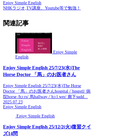
Enjoy Simple English
NHKラジオ,TV講座、Youtube等で勉強！
関連記事
Enjoy Simple
English
Enjoy Simple English 25/7/23(水)The
Horse Doctor 「馬」のお医者さん
Enjoy Simple English 25/7/23(水)The Horse
Doctor 「馬」のお医者さんhospital /ˈhɒspɪtl/ 病
院horse /hɔːrs/ 馬hallway /ˈhɔːl.weɪ/ 廊下sudd...
2025.07.23
Enjoy Simple English
Enjoy Simple English
Enjoy Simple English 25/12/2(火)復習クイ
ズ14問