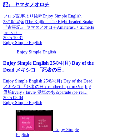
記』 ヤマタノオロチ
ブログ記事より抜粋Enjoy Simple English
25/10/24(金)The Kojiki - The Eight-headed Snake
『古事記』 ヤマタノオロチAmaterasu /ˈɑː.mə.tə
ˌrɑː.suː/ ...
2025.10.31
Enjoy Simple English
Enjoy Simple English
Enjoy Simple English 25/8/4(月) Day of the
Dead メキシコ 「死者の日」
Enjoy Simple English 25/8/4(月) Day of the Dead
メキシコ 「死者の日」mothership /ˈmʌðərˌʃɪp/
母船lively /ˈlaɪvli/ 活気のあるparade /pəˈreɪ...
2025.08.04
Enjoy Simple English
Enjoy Simple
English