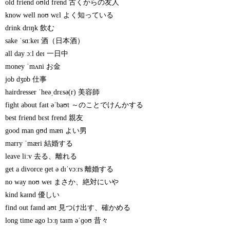
old friend oʊld frend 古くからの友人
know well noʊ wɛl よく知っている
drink drɪŋk 飲む
sake ˈsɑːkeɪ 酒（日本酒）
all day ɔːl deɪ 一日中
money ˈmʌni お金
job dʒɒb 仕事
hairdresser ˈheəˌdrɛsə(r) 美容師
fight about faɪt əˈbaʊt ～のことでけんかする
best friend bɛst frend 親友
good man ɡʊd mæn よい男
marry ˈmæri 結婚する
leave liːv 去る、離れる
get a divorce ɡet ə dɪˈvɔːrs 離婚する
no way noʊ weɪ まさか、絶対にいや
kind kaɪnd 優しい
find out faɪnd aʊt 見つけ出す、確かめる
long time ago lɔːŋ taɪm əˈɡoʊ 昔々