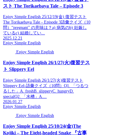
スト The Torikaebaya Tale – Episode 3
Enjoy Simple English 25/12/19(金) 復習テスト
The Torikaebaya Tale - Episode 3語彙クイズ（10
問）“pregnant” の意味は？a) 病気のb) 妊娠し
ているc) 結婚してい...
2025.12.21
Enjoy Simple English
Enjoy Simple English
Enjoy Simple English 26/1/27(火)復習テス
ト Slippery Eel
Enjoy Simple English 26/1/27(火)復習テスト
Slippery Eel-語彙クイズ（10問）Q1. 「つるつ
るした」A. freshB. slipperyC. hungryD.
specialQ2. 「水槽」A....
2026.01.27
Enjoy Simple English
Enjoy Simple English
Enjoy Simple English 25/10/24(金)The
Kojiki – The Eight-headed Snake 『古事