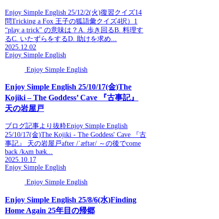
Enjoy Simple English 25/12/2(火)復習クイズ14
問Tricking a Fox 王子の狐語彙クイズ4択）1
“play a trick” の意味は？A. 歩き回るB. 料理す
るC. いたずらをするD. 助けを求め...
2025.12.02
Enjoy Simple English
Enjoy Simple English
Enjoy Simple English 25/10/17(金)The
Kojiki – The Goddess’ Cave 『古事記』
天の岩屋戸
ブログ記事より抜粋Enjoy Simple English
25/10/17(金)The Kojiki - The Goddess' Cave 『古
事記』 天の岩屋戸after /ˈæftər/ ～の後でcome
back /kʌm bæk...
2025.10.17
Enjoy Simple English
Enjoy Simple English
Enjoy Simple English 25/8/6(水)Finding
Home Again 25年目の帰郷