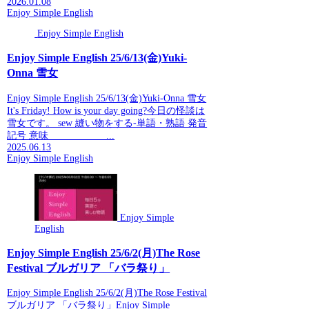
2026.01.08
Enjoy Simple English
Enjoy Simple English
Enjoy Simple English 25/6/13(金)Yuki-
Onna 雪女
Enjoy Simple English 25/6/13(金)Yuki-Onna 雪女
It's Friday! How is your day going?今日の怪談は
雪女です。 sew 縫い物をする-単語・熟語 発音
記号 意味 ...
2025.06.13
Enjoy Simple English
Enjoy Simple
English
Enjoy Simple English 25/6/2(月)The Rose
Festival ブルガリア 「バラ祭り」
Enjoy Simple English 25/6/2(月)The Rose Festival
ブルガリア 「バラ祭り」Enjoy Simple