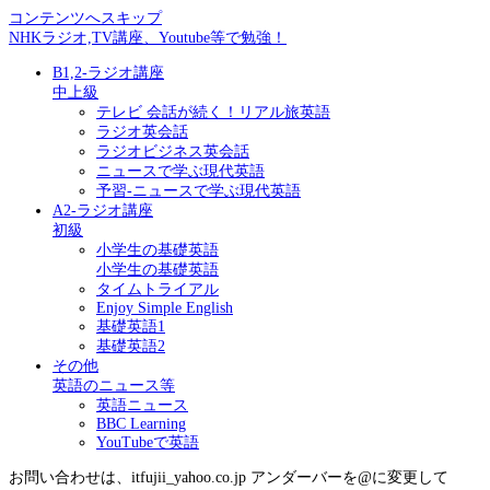
コンテンツへスキップ
NHKラジオ,TV講座、Youtube等で勉強！
B1,2-ラジオ講座
中上級
テレビ 会話が続く！リアル旅英語
ラジオ英会話
ラジオビジネス英会話
ニュースで学ぶ現代英語
予習-ニュースで学ぶ現代英語
A2-ラジオ講座
初級
小学生の基礎英語
小学生の基礎英語
タイムトライアル
Enjoy Simple English
基礎英語1
基礎英語2
その他
英語のニュース等
英語ニュース
BBC Learning
YouTubeで英語
お問い合わせは、itfujii_yahoo.co.jp アンダーバーを@に変更して