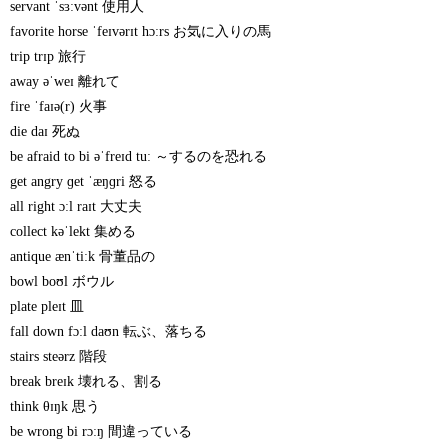
servant ˈsɜːvənt 使用人
favorite horse ˈfeɪvərɪt hɔːrs お気に入りの馬
trip trɪp 旅行
away əˈweɪ 離れて
fire ˈfaɪə(r) 火事
die daɪ 死ぬ
be afraid to bi əˈfreɪd tuː ～するのを恐れる
get angry ɡet ˈæŋɡri 怒る
all right ɔːl raɪt 大丈夫
collect kəˈlekt 集める
antique ænˈtiːk 骨董品の
bowl boʊl ボウル
plate pleɪt 皿
fall down fɔːl daʊn 転ぶ、落ちる
stairs steərz 階段
break breɪk 壊れる、割る
think θɪŋk 思う
be wrong bi rɔːŋ 間違っている