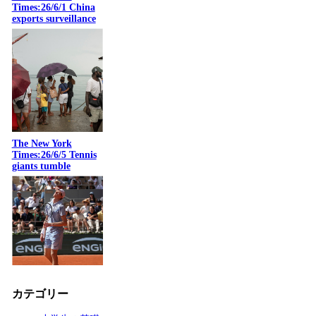
Times:26/6/1 China
exports surveillance
The New York
Times:26/6/5 Tennis
giants tumble
カテゴリー