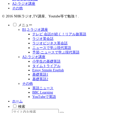
A2-ラジオ講座
その他
© 2016 NHKラジオ,TV講座、Youtube等で勉強！.
メニュー
B1,2-ラジオ講座
テレビ 会話が続く！リアル旅英語
ラジオ英会話
ラジオビジネス英会話
ニュースで学ぶ現代英語
予習-ニュースで学ぶ現代英語
A2-ラジオ講座
小学生の基礎英語
タイムトライアル
Enjoy Simple English
基礎英語1
基礎英語2
その他
英語ニュース
BBC Learning
YouTubeで英語
ホーム
検索