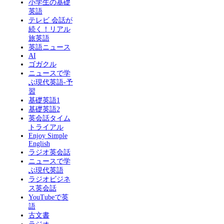
小学生の基礎
英語
テレビ 会話が
続く！リアル
旅英語
英語ニュース
AI
ゴガクル
ニュースで学
ぶ現代英語-予
習
基礎英語1
基礎英語2
英会話タイム
トライアル
Enjoy Simple
English
ラジオ英会話
ニュースで学
ぶ現代英語
ラジオビジネ
ス英会話
YouTubeで英
語
古文書