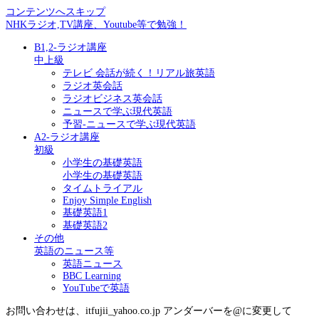
コンテンツへスキップ
NHKラジオ,TV講座、Youtube等で勉強！
B1,2-ラジオ講座
中上級
テレビ 会話が続く！リアル旅英語
ラジオ英会話
ラジオビジネス英会話
ニュースで学ぶ現代英語
予習-ニュースで学ぶ現代英語
A2-ラジオ講座
初級
小学生の基礎英語
小学生の基礎英語
タイムトライアル
Enjoy Simple English
基礎英語1
基礎英語2
その他
英語のニュース等
英語ニュース
BBC Learning
YouTubeで英語
お問い合わせは、itfujii_yahoo.co.jp アンダーバーを@に変更して