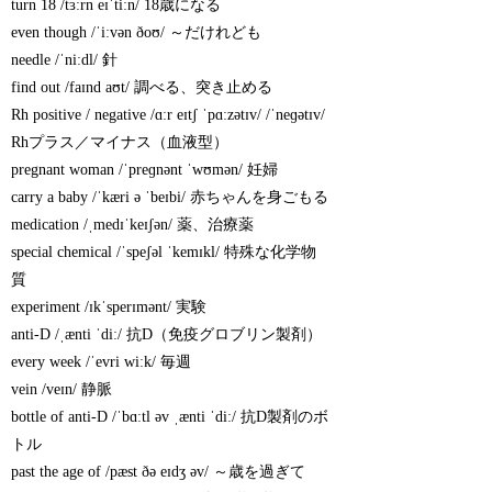
turn 18 /tɜːrn eɪˈtiːn/ 18歳になる
even though /ˈiːvən ðoʊ/ ～だけれども
needle /ˈniːdl/ 針
find out /faɪnd aʊt/ 調べる、突き止める
Rh positive / negative /ɑːr eɪtʃ ˈpɑːzətɪv/ /ˈneɡətɪv/
Rhプラス／マイナス（血液型）
pregnant woman /ˈpreɡnənt ˈwʊmən/ 妊婦
carry a baby /ˈkæri ə ˈbeɪbi/ 赤ちゃんを身ごもる
medication /ˌmedɪˈkeɪʃən/ 薬、治療薬
special chemical /ˈspeʃəl ˈkemɪkl/ 特殊な化学物
質
experiment /ɪkˈsperɪmənt/ 実験
anti-D /ˌænti ˈdiː/ 抗D（免疫グロブリン製剤）
every week /ˈevri wiːk/ 毎週
vein /veɪn/ 静脈
bottle of anti-D /ˈbɑːtl əv ˌænti ˈdiː/ 抗D製剤のボ
トル
past the age of /pæst ðə eɪdʒ əv/ ～歳を過ぎて