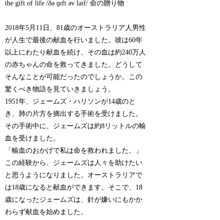
the gift of life /ðə ɡɪft əv laɪf/ 命の贈り物
2018年5月11日、81歳のオーストラリア人男性
が人生で最後の献血を行いました。彼は60年
以上にわたり献血を続け、その血は約240万人
の赤ちゃんの命を救ってきました。どうして
そんなことが可能だったのでしょうか。この
驚くべき物語を見ていきましょう。
1951年、ジェームズ・ハリソンが14歳のと
き、肺の片方を摘出する手術を受けました。
その手術中に、ジェームズは約8リットルの輸
血を受けました。
「輸血のおかげで私は命を救われました。」
この経験から、ジェームズは人々を助けたい
と思うようになりました。オーストラリアで
は18歳になると献血ができます。そこで、18
歳になったジェームズは、針が嫌いにもかか
わらず献血を始めました。