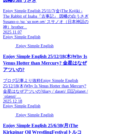
因幡の白うさぎ
Enjoy Simple English 25/11/7(金)The Kojiki -
The Rabbit of Inaba『古事記』 因幡の白うさぎ
Susano-o /suːˈsɑːnoʊ.oʊ/ スサノオ（日本神話の
神）brother...
2025.11.07
Enjoy Simple English
Enjoy Simple English
Enjoy Simple English 25/12/18(木)Why Is
Venus Hotter than Mercury? 金星はなぜ
アツいの?
ブログ記事より抜粋Enjoy Simple English
25/12/18(木)Why Is Venus Hotter than Mercury?
金星はなぜアツいの?diary /ˈdaɪəri/ 日記planet /
ˈplænɪt/ ...
2025.12.18
Enjoy Simple English
Enjoy Simple English
Enjoy Simple English 25/6/30(月)The
Kirkpinar Oil WrestlingFestivalトルコ