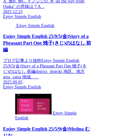
A. 鹿B. 熊C. イノシシD. 羊“all the way from
Osaka” の意味は？A...
2025.12.23
Enjoy Simple English
Enjoy Simple English
Enjoy Simple English 25/9/5(金)Story of a
Pheasant Part One 雉子(きじ)のはなし 前
編
ブログ記事より抜粋Enjoy Simple English
25/9/5(金)Story of a Pheasant Part One 雉子(き
じ)のはなし 前編district ˈdɪstrɪkt 地区、地方
area ˈɛəriə 地域、...
2025.09.05
Enjoy Simple English
Enjoy Simple
English
Enjoy Simple English 25/5/9(金)Mujina む
じな