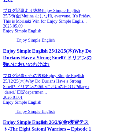
ブログ記事より抜粋Enjoy Simple English
25/5/9(金)Mujina むじなHi, everyone. It's Friday.
This is Morisaki Win for Enjoy Simple Englis...
2025.05.09
Enjoy Simple English
Enjoy Simple English
Enjoy Simple English 25/12/25(木)Why Do
Durians Have a Strong Smell? ドリアンの
強いにおいのわけは?
ブログ記事からの抜粋Enjoy Simple English
25/12/25(木)Why Do Durians Have a Strong
Smell? ドリアンの強いにおいのわけは?diary /
ˈdaɪəri/ 日記departmen...
2026.01.01
Enjoy Simple English
Enjoy Simple English
Enjoy Simple English 26/2/6(金)復習テス
ト-The Eight Satomi Warriors – Episode 1