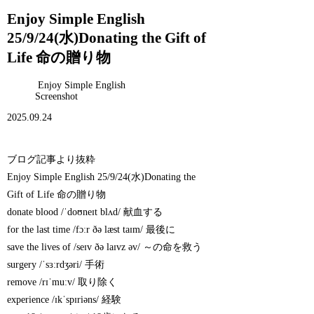
Enjoy Simple English
25/9/24(水)Donating the Gift of
Life 命の贈り物
Enjoy Simple English
Screenshot
2025.09.24
ブログ記事より抜粋
Enjoy Simple English 25/9/24(水)Donating the
Gift of Life 命の贈り物
donate blood /ˈdoʊneɪt blʌd/ 献血する
for the last time /fɔːr ðə læst taɪm/ 最後に
save the lives of /seɪv ðə laɪvz əv/ ～の命を救う
surgery /ˈsɜːrdʒəri/ 手術
remove /rɪˈmuːv/ 取り除く
experience /ɪkˈspɪriəns/ 経験