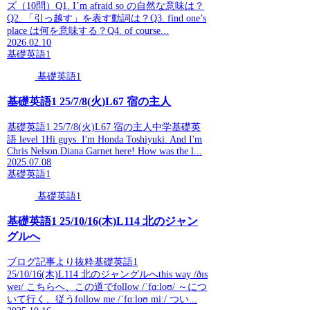
ズ（10問）Q1. I’m afraid so の自然な意味は？
Q2. 「引っ越す」を表す動詞は？Q3. find one’s
place は何を意味する？Q4. of course...
2026.02.10
基礎英語1
基礎英語1
基礎英語1 25/7/8(火)L67 宿の主人
基礎英語1 25/7/8(火)L67 宿の主人中学基礎英
語 level 1Hi guys. I'm Honda Toshiyuki. And I'm
Chris Nelson.Diana Garnet here! How was the l...
2025.07.08
基礎英語1
基礎英語1
基礎英語1 25/10/16(木)L114 北のジャン
グルへ
ブログ記事より抜粋基礎英語1
25/10/16(木)L114 北のジャングルへthis way /ðɪs
weɪ/ こちらへ、この道でfollow /ˈfɑːloʊ/ ～につ
いて行く、従うfollow me /ˈfɑːloʊ miː/ つい...