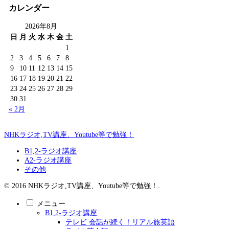
カレンダー
2026年8月
日
月
火
水
木
金
土
1
2
3
4
5
6
7
8
9
10
11
12
13
14
15
16
17
18
19
20
21
22
23
24
25
26
27
28
29
30
31
« 2月
NHKラジオ,TV講座、Youtube等で勉強！
B1,2-ラジオ講座
A2-ラジオ講座
その他
© 2016 NHKラジオ,TV講座、Youtube等で勉強！.
メニュー
B1,2-ラジオ講座
テレビ 会話が続く！リアル旅英語