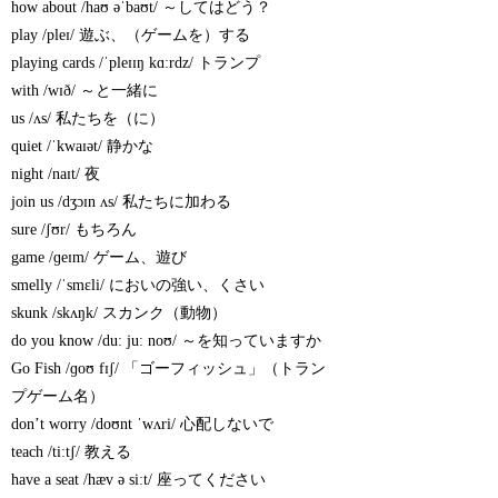
how about /haʊ əˈbaʊt/ ～してはどう？
play /pleɪ/ 遊ぶ、（ゲームを）する
playing cards /ˈpleɪɪŋ kɑːrdz/ トランプ
with /wɪð/ ～と一緒に
us /ʌs/ 私たちを（に）
quiet /ˈkwaɪət/ 静かな
night /naɪt/ 夜
join us /dʒɔɪn ʌs/ 私たちに加わる
sure /ʃʊr/ もちろん
game /ɡeɪm/ ゲーム、遊び
smelly /ˈsmɛli/ においの強い、くさい
skunk /skʌŋk/ スカンク（動物）
do you know /duː juː noʊ/ ～を知っていますか
Go Fish /ɡoʊ fɪʃ/ 「ゴーフィッシュ」（トラン
プゲーム名）
don’t worry /doʊnt ˈwʌri/ 心配しないで
teach /tiːtʃ/ 教える
have a seat /hæv ə siːt/ 座ってください