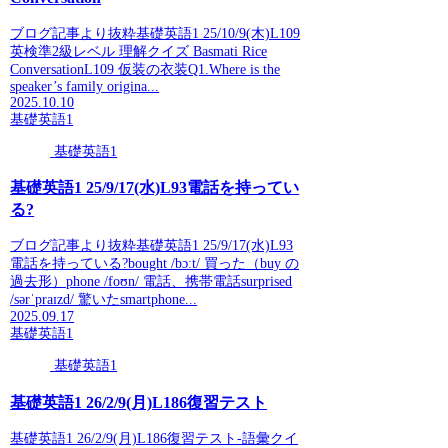
ブログ記事より抜粋基礎英語1 25/10/9(木)L109
英検準2級レベル 理解クイズ Basmati Rice
ConversationL109 仮装の衣装Q1.Where is the
speaker’s family origina...
2025.10.10
基礎英語1
基礎英語1
基礎英語1 25/9/17(水)L93電話を持ってい
る?
ブログ記事より抜粋基礎英語1 25/9/17(水)L93
電話を持っている?bought /bɔːt/ 買った（buy の
過去形）phone /foʊn/ 電話、携帯電話surprised
/sərˈpraɪzd/ 驚いたsmartphone...
2025.09.17
基礎英語1
基礎英語1
基礎英語1 26/2/9(月)L186復習テスト
基礎英語1 26/2/9(月)L186復習テスト-語彙クイ