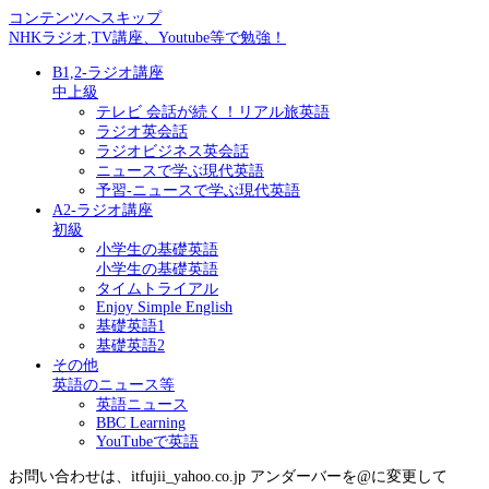
コンテンツへスキップ
NHKラジオ,TV講座、Youtube等で勉強！
B1,2-ラジオ講座
中上級
テレビ 会話が続く！リアル旅英語
ラジオ英会話
ラジオビジネス英会話
ニュースで学ぶ現代英語
予習-ニュースで学ぶ現代英語
A2-ラジオ講座
初級
小学生の基礎英語
小学生の基礎英語
タイムトライアル
Enjoy Simple English
基礎英語1
基礎英語2
その他
英語のニュース等
英語ニュース
BBC Learning
YouTubeで英語
お問い合わせは、itfujii_yahoo.co.jp アンダーバーを@に変更して