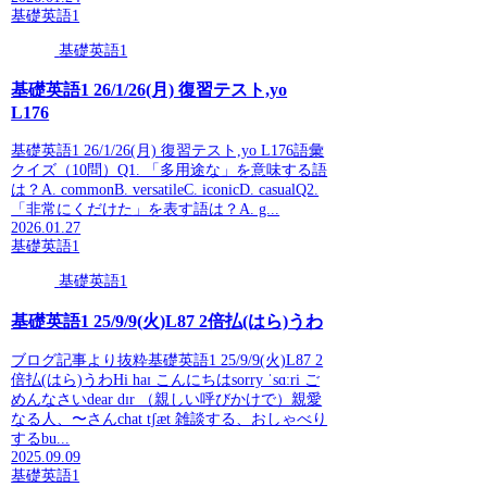
基礎英語1
基礎英語1
基礎英語1 26/1/26(月) 復習テスト,yo
L176
基礎英語1 26/1/26(月) 復習テスト,yo L176語彙
クイズ（10問）Q1. 「多用途な」を意味する語
は？A. commonB. versatileC. iconicD. casualQ2.
「非常にくだけた」を表す語は？A. g...
2026.01.27
基礎英語1
基礎英語1
基礎英語1 25/9/9(火)L87 2倍払(はら)うわ
ブログ記事より抜粋基礎英語1 25/9/9(火)L87 2
倍払(はら)うわHi haɪ こんにちはsorry ˈsɑːri ご
めんなさいdear dɪr （親しい呼びかけで）親愛
なる人、〜さんchat tʃæt 雑談する、おしゃべり
するbu...
2025.09.09
基礎英語1