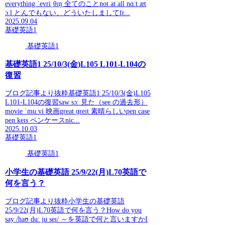
everything ˈevriˌθɪŋ 全てのことnot at all nɑːt æt
ɔːl とんでもない、どういたしましてfr...
2025.09.04
基礎英語1
基礎英語1
基礎英語1 25/10/3(金)L105 L101-L104の
復習
ブログ記事より抜粋基礎英語1 25/10/3(金)L105
L101-L104の復習saw sɔː 見た（see の過去形）
movie ˈmuːvi 映画great ɡreɪt 素晴らしいpen case
pen keɪs ペンケースnic...
2025.10.03
基礎英語1
基礎英語1
小学生の基礎英語 25/9/22(月)L70英語で
何を言う？
ブログ記事より抜粋小学生の基礎英語
25/9/22(月)L70英語で何を言う？How do you
say /haʊ duː ju seɪ/ ～を英語で何と言いますかI