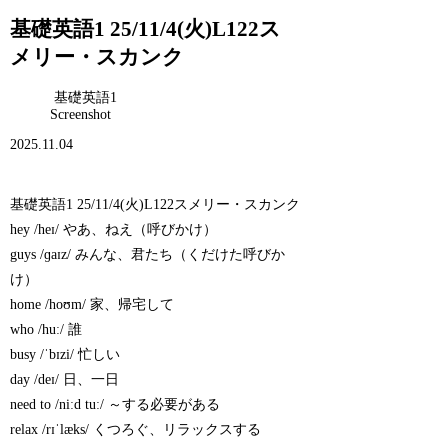
基礎英語1 25/11/4(火)L122ス
メリー・スカンク
基礎英語1
Screenshot
2025.11.04
基礎英語1 25/11/4(火)L122スメリー・スカンク
hey /heɪ/ やあ、ねえ（呼びかけ）
guys /ɡaɪz/ みんな、君たち（くだけた呼びか
け）
home /hoʊm/ 家、帰宅して
who /huː/ 誰
busy /ˈbɪzi/ 忙しい
day /deɪ/ 日、一日
need to /niːd tuː/ ～する必要がある
relax /rɪˈlæks/ くつろぐ、リラックスする