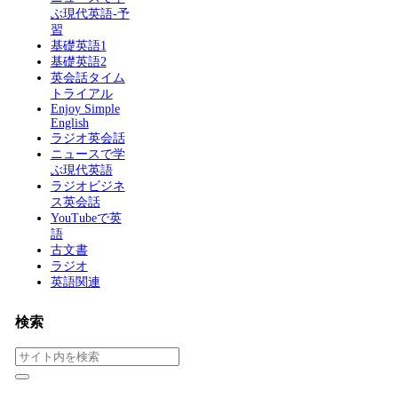
ぶ現代英語-予
習
基礎英語1
基礎英語2
英会話タイム
トライアル
Enjoy Simple
English
ラジオ英会話
ニュースで学
ぶ現代英語
ラジオビジネ
ス英会話
YouTubeで英
語
古文書
ラジオ
英語関連
検索