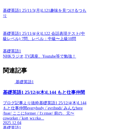
基礎英語1 25/11/3(月)L121趣味を見つけるつも
り
基礎英語1 25/11/4(火)L122 会話表現テスト(中
級レベル) 7問、レベル：中級〜上級10問
基礎英語1
NHKラジオ,TV講座、Youtube等で勉強！
関連記事
基礎英語1
基礎英語1 25/12/4(木)L144 もと仕事仲間
ブログ記事より抜粋基礎英語1 25/12/4(木)L144
もと仕事仲間everybody /ˈevribɒdi/ みんなhere
/hɪər/ ここにformer /ˈfɔːrmər/ 前の、元〜
coworker /ˈkoʊˌwɜːrkə...
2025.12.04
基礎英語1