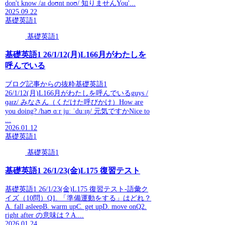
don't know /aɪ doʊnt noʊ/ 知りませんYou'...
2025.09.22
基礎英語1
基礎英語1
基礎英語1 26/1/12(月)L166月がわたしを
呼んでいる
ブログ記事からの抜粋基礎英語1
26/1/12(月)L166月がわたしを呼んでいるguys /
ɡaɪz/ みなさん（くだけた呼びかけ）How are
you doing? /haʊ ɑːr juː ˈduːɪŋ/ 元気ですかNice to
...
2026.01.12
基礎英語1
基礎英語1
基礎英語1 26/1/23(金)L175 復習テスト
基礎英語1 26/1/23(金)L175 復習テスト-語彙ク
イズ（10問）Q1. 「準備運動をする」はどれ？
A. fall asleepB. warm upC. get upD. move onQ2.
right after の意味は？A....
2026.01.24