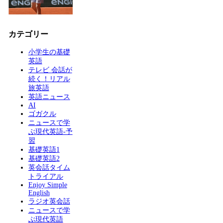
カテゴリー
小学生の基礎
英語
テレビ 会話が
続く！リアル
旅英語
英語ニュース
AI
ゴガクル
ニュースで学
ぶ現代英語-予
習
基礎英語1
基礎英語2
英会話タイム
トライアル
Enjoy Simple
English
ラジオ英会話
ニュースで学
ぶ現代英語