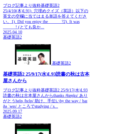
ブログ記事より抜粋基礎英語2
25/4/10(木)L91). 穴埋めクイズ（英語）以下の
英文の空欄に当てはまる単語を答えてくださ
い。1). Did you enjoy the ______?2). It was
______! (とても良か...
2025.04.10
基礎英語2
基礎英語2
基礎英語2 25/9/17(水)L93読書の秋は古本
屋さんから
ブログ記事より抜粋基礎英語2 25/9/17(水)L93
読書の秋は古本屋さんからthanks /θæŋks/ あり
がとうhelp /hɛlp/ 助け、手伝いby the way /ˌbaɪ
ðə ˈweɪ/ ところでstudying /ˈs...
2025.09.17
基礎英語2