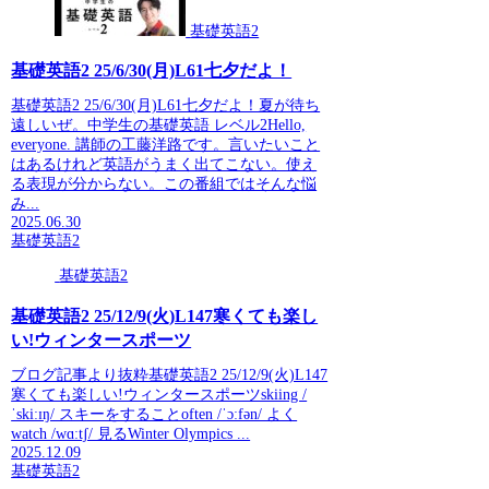
基礎英語2
基礎英語2 25/6/30(月)L61七夕だよ！
基礎英語2 25/6/30(月)L61七夕だよ！夏が待ち
遠しいぜ。中学生の基礎英語 レベル2Hello,
everyone. 講師の工藤洋路です。言いたいこと
はあるけれど英語がうまく出てこない。使え
る表現が分からない。この番組ではそんな悩
み...
2025.06.30
基礎英語2
基礎英語2
基礎英語2 25/12/9(火)L147寒くても楽し
い!ウィンタースポーツ
ブログ記事より抜粋基礎英語2 25/12/9(火)L147
寒くても楽しい!ウィンタースポーツskiing /
ˈskiːɪŋ/ スキーをすることoften /ˈɔːfən/ よく
watch /wɑːtʃ/ 見るWinter Olympics ...
2025.12.09
基礎英語2