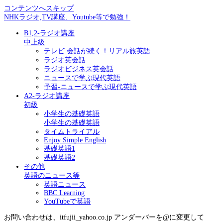
コンテンツへスキップ
NHKラジオ,TV講座、Youtube等で勉強！
B1,2-ラジオ講座
中上級
テレビ 会話が続く！リアル旅英語
ラジオ英会話
ラジオビジネス英会話
ニュースで学ぶ現代英語
予習-ニュースで学ぶ現代英語
A2-ラジオ講座
初級
小学生の基礎英語
小学生の基礎英語
タイムトライアル
Enjoy Simple English
基礎英語1
基礎英語2
その他
英語のニュース等
英語ニュース
BBC Learning
YouTubeで英語
お問い合わせは、itfujii_yahoo.co.jp アンダーバーを@に変更して