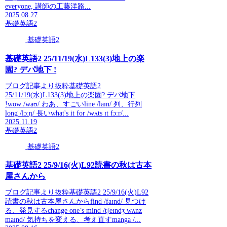
everyone, 講師の工藤洋路...
2025.08.27
基礎英語2
基礎英語2
基礎英語2 25/11/19(水)L133(3)地上の楽
園? デパ地下 !
ブログ記事より抜粋基礎英語2
25/11/19(水)L133(3)地上の楽園? デパ地下
!wow /waʊ/ わあ、すごいline /laɪn/ 列、行列
long /lɔːŋ/ 長いwhat's it for /wʌts ɪt fɔːr/...
2025.11.19
基礎英語2
基礎英語2
基礎英語2 25/9/16(火)L92読書の秋は古本
屋さんから
ブログ記事より抜粋基礎英語2 25/9/16(火)L92
読書の秋は古本屋さんからfind /faɪnd/ 見つけ
る、発見するchange one’s mind /tʃeɪndʒ wʌnz
maɪnd/ 気持ちを変える、考え直すmanga /...