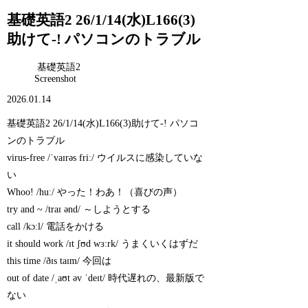
基礎英語2 26/1/14(水)L166(3)
助けて-! パソコンのトラブル
基礎英語2
Screenshot
2026.01.14
基礎英語2 26/1/14(水)L166(3)助けて-! パソコ
ンのトラブル
virus-free /ˈvaɪrəs friː/ ウイルスに感染していな
い
Whoo! /huː/ やった！わあ！（喜びの声）
try and ~ /traɪ ənd/ ～しようとする
call /kɔːl/ 電話をかける
it should work /ɪt ʃʊd wɜːrk/ うまくいくはずだ
this time /ðɪs taɪm/ 今回は
out of date /ˌaʊt əv ˈdeɪt/ 時代遅れの、最新版で
ない