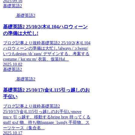
2025.09.16
基礎英語2
基礎英語2
基礎英語2 25/10/2(木)L104ハロウィーン
の準備は大忙し!
ブログ記事より抜粋基礎英語2 25/10/2(木)L104
ハロウィーンの準備は大忙し!always /ˈɔːlweɪz/
いつもdesign /dɪˈzaɪn/ デザインする、考案する
costume /ˈkɑːstuːm/ 衣装、仮装Hal...
2025.10.02
基礎英語2
基礎英語2
基礎英語2 25/10/17(金)L115引っ越しのお
手伝い
ブログ記事より抜粋基礎英語2
25/10/17(金)L115引っ越しのお手伝いmove
muːv 引っ越す、移動するbring brɪŋ 持ってくる
stuff stʌf 物、持ち物luggage ˈlʌɡɪdʒ 手荷物、ス
ーツケース（集合名...
2025.10.17