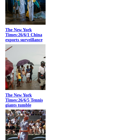
The New York
Times:26/6/1 China
exports surveillance
The New York
Times:26/6/5 Tennis
giants tumble