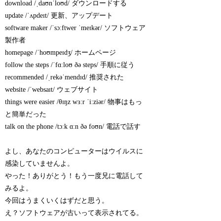
download /ˌdaʊnˈloʊd/ ダウンロードする
update /ˈʌpdeɪt/ 更新、アップデート
software maker /ˈsɔːftwer ˈmeɪkər/ ソフトウェア
製作者
homepage /ˈhoʊmpeɪdʒ/ ホームページ
follow the steps /ˈfɑːloʊ ðə steps/ 手順に従う
recommended /ˌrekəˈmendɪd/ 推奨された
website /ˈwebsaɪt/ ウェブサイト
things were easier /θɪŋz wɜːr ˈiːziər/ 物事はもっ
と簡単だった
talk on the phone /tɔːk ɑːn ðə foʊn/ 電話で話す
よし、あなたのコンピューターはウイルスに
感染していませんよ。
やった！ありがとう！もう一度兄に電話して
みるよ。
今回はうまくいくはずだと思う。
え？ソフトウェアが古いって表示されてる。