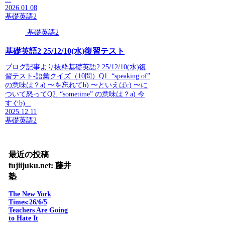
2026.01.08
基礎英語2
基礎英語2
基礎英語2 25/12/10(水)復習テスト
ブログ記事より抜粋基礎英語2 25/12/10(水)復
習テスト-語彙クイズ（10問）Q1. “speaking of”
の意味は？a) 〜を忘れてb) 〜といえばc) 〜に
ついて怒ってQ2. “sometime” の意味は？a) 今
すぐb)...
2025.12.11
基礎英語2
最近の投稿
fujiijuku.net: 藤井
塾
The New York
Times:26/6/5
Teachers Are Going
to Hate It