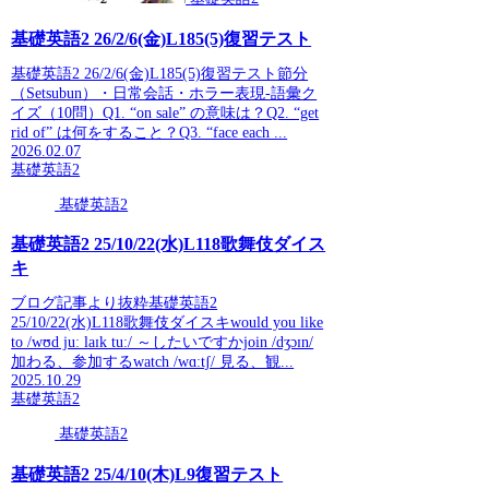
基礎英語2 26/2/6(金)L185(5)復習テスト
基礎英語2 26/2/6(金)L185(5)復習テスト節分
（Setsubun）・日常会話・ホラー表現-語彙ク
イズ（10問）Q1. “on sale” の意味は？Q2. “get
rid of” は何をすること？Q3. “face each ...
2026.02.07
基礎英語2
基礎英語2
基礎英語2 25/10/22(水)L118歌舞伎ダイス
キ
ブログ記事より抜粋基礎英語2
25/10/22(水)L118歌舞伎ダイスキwould you like
to /wʊd juː laɪk tuː/ ～したいですかjoin /dʒɔɪn/
加わる、参加するwatch /wɑːtʃ/ 見る、観...
2025.10.29
基礎英語2
基礎英語2
基礎英語2 25/4/10(木)L9復習テスト