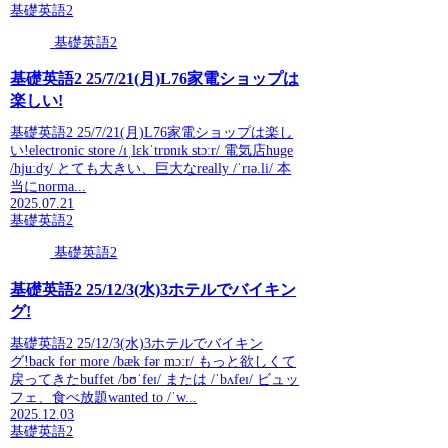
基礎英語2
基礎英語2
基礎英語2 25/7/21(月)L76家電ショップは
楽しい!
基礎英語2 25/7/21(月)L76家電ショップは楽し
い!electronic store /ɪˌlɛkˈtrɒnɪk stɔːr/ 電気店huge
/hjuːdʒ/ とても大きい、巨大なreally /ˈrɪə.li/ 本
当にnorma...
2025.07.21
基礎英語2
基礎英語2
基礎英語2 25/12/3(水)3ホテルでバイキン
グ!
基礎英語2 25/12/3(水)3ホテルでバイキン
グ!back for more /bæk fər mɔːr/ もっと欲しくて
戻ってきたbuffet /bʊˈfeɪ/ または /ˈbʌfeɪ/ ビュッ
フェ、食べ放題wanted to /ˈw...
2025.12.03
基礎英語2