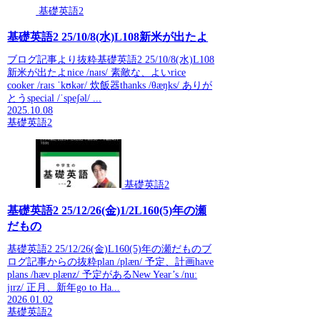
基礎英語2
基礎英語2 25/10/8(水)L108新米が出たよ
ブログ記事より抜粋基礎英語2 25/10/8(水)L108
新米が出たよnice /naɪs/ 素敵な、よいrice
cooker /raɪs ˈkʊkər/ 炊飯器thanks /θæŋks/ ありが
とうspecial /ˈspeʃəl/ ...
2025.10.08
基礎英語2
基礎英語2
基礎英語2 25/12/26(金)1/2L160(5)年の瀬
だもの
基礎英語2 25/12/26(金)L160(5)年の瀬だものブ
ログ記事からの抜粋plan /plæn/ 予定、計画have
plans /hæv plænz/ 予定があるNew Year’s /nuː
jɪrz/ 正月、新年go to Ha...
2026.01.02
基礎英語2