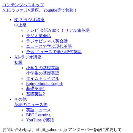
コンテンツへスキップ
NHKラジオ,TV講座、Youtube等で勉強！
B1,2-ラジオ講座
中上級
テレビ 会話が続く！リアル旅英語
ラジオ英会話
ラジオビジネス英会話
ニュースで学ぶ現代英語
予習-ニュースで学ぶ現代英語
A2-ラジオ講座
初級
小学生の基礎英語
小学生の基礎英語
タイムトライアル
Enjoy Simple English
基礎英語1
基礎英語2
その他
英語のニュース等
英語ニュース
BBC Learning
YouTubeで英語
お問い合わせは、itfujii_yahoo.co.jp アンダーバーを@に変更して