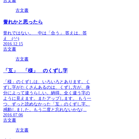
古文書
古文書
誉れかと思ったら
誉れではない。 中は「合う」 答えは、答
え (^^)
2016.12.15
古文書
古文書
「互」 「様」 のくずし字
「様」のくずしは、いろいろとあります。く
ずし字がたくさんあるのは、くずし方が、身
分によって違うらしい。納得。全く違う字の
ように見えます。またアップします。 もう一
つ、ずっと読めなかった「互」のくずし字。
感動しました。もう二度と忘れないかな(...
2016.07.06
古文書
古文書