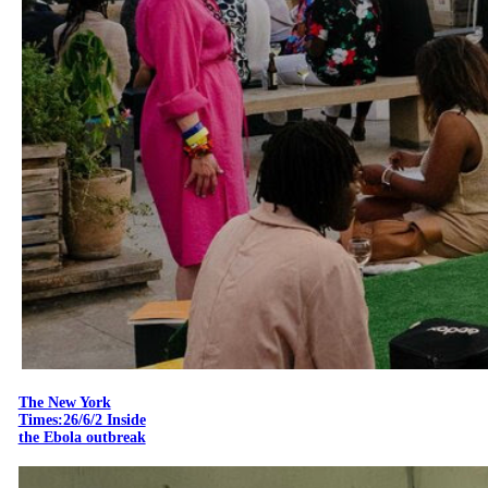
The New York
Times:26/6/2 Inside
the Ebola outbreak