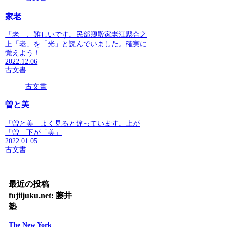
家老
「老」、難しいです。民部卿殿家老江懸合之
上「老」を「光」と読んでいました。確実に
覚えよう！
2022.12.06
古文書
古文書
曽と美
「曽と美」よく見ると違っています。上が
「曽」下が「美」
2022.01.05
古文書
最近の投稿
fujiijuku.net: 藤井
塾
The New York