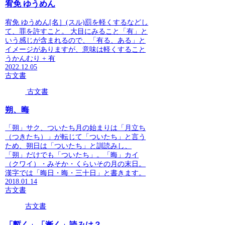
宥免 ゆうめん
宥免 ゆうめん[名］(スル)罰を軽くするなどし
て、罪を許すこと。 大目にみること「有」と
いう感じが含まれるので、「有る、ある」と
イメージがありますが、意味は軽くすること
うかんむり + 有
2022.12.05
古文書
古文書
朔、晦
「朔」サク、ついたち月の始まりは「月立ち
（つきたち）」が転じて「ついたち」と言う
ため、朔日は「ついたち」と訓読みし、
「朔」だけでも「ついたち」。「晦」カイ
（クワイ）・みそか・くらいその月の末日。
漢字では「晦日・晦・三十日」と書きます。
2018.01.14
古文書
古文書
「暫く」「漸く」読みは？