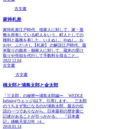
古文書
家持札差
家持札差江戸時代、借家人に対して、家・屋
敷を所有している町人をいう。町人としての
権利と義務を有した。いえぬし。やぬし。お
おや。ふだ‐さし【札差】 の解説江戸時代、蔵
米取りの旗本・御家人に対して、蔵米の受け
取りや売却を代行して手数料を得ること...
2022.12.04
古文書
古文書
桃太郎と浦島太郎と金太郎
「三太郎」の秘密〜浦島太郎編〜 WEDGE
Infinity(ウェッジ)以下、引用します。 三太郎
のうちまず気になるのが浦島太郎。最古の伝
説の一つでありながら、日本最初の歴史書に
記述があることが引っかかる。 『日本書
記』雄略天皇22年（4...
2018.01.14