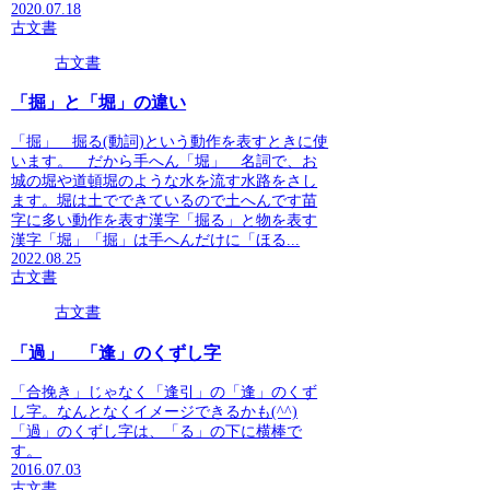
2020.07.18
古文書
古文書
「掘」と「堀」の違い
「掘」 掘る(動詞)という動作を表すときに使
います。 だから手へん「堀」 名詞で、お
城の堀や道頓堀のような水を流す水路をさし
ます。堀は土でできているので土へんです苗
字に多い動作を表す漢字「掘る」と物を表す
漢字「堀」「掘」は手へんだけに「ほる...
2022.08.25
古文書
古文書
「過」 「逢」のくずし字
「合挽き」じゃなく「逢引」の「逢」のくず
し字。なんとなくイメージできるかも(^^)
「過」のくずし字は、「る」の下に横棒で
す。
2016.07.03
古文書