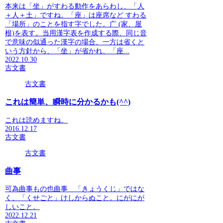
本来は「坐」がすわる動作をあらわし、「人
＋人＋土」ですね。「座」は座席など すわる
「場所」のことを指す字でした。广 (家、屋
根)を表す。当用漢字表を作成する際、同じ音
で意味の似通った漢字の場合、一方は省くと
いう方針から、「坐」が省かれ、「座...
2022.10.30
古文書
古文書
これは簡単、瞬時に分かるかも(^^)
これは読めますね。
2016.12.17
古文書
古文書
曲事
可為曲事もの也曲事 「きょうくじ」ではな
く、「くせごと」けしからぬこと。にがにが
しいこと。
2022.12.21