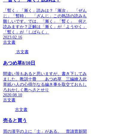
「暫く」「漸く」読みは？「漸次」 「ぜん
じ」「暫時」 「ざんじ」この熟語の読みも
難しいです。では、「漸く」「暫く」 何と
読みますか？正解は「漸く」が「ようやく」
「暫く」が「しばらく」
2023.02.16
古文書
古文書
あつめ草8/10日
間違い等もあると思いますが、書き下してみ
ました。教訓十冊 あつめ草 三編繪入此
草紙ハ人の心得尓なる編き事を取交ておもし
ろおかしく教へさとせり
2020.08.10
古文書
古文書
売ると買う
買の漢字の上に「士」がある。 賣讀賣新聞