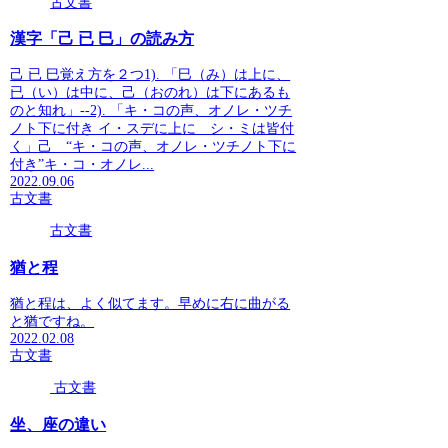
古文書
漢字「己 已 巳」の読み方
己 已 巳覚え方を２つ1). 「巳（み）は上に、
已（い）は中に、己（おのれ）は下にあるも
のと知れ」--2). 「キ・コの声、オノレ・ツチ
ノト下に付き イ・スデに上に シ・ミは皆付
く」己 “キ・コの声、オノレ・ツチノト下に
付き”キ・コ・オノレ...
2022.09.06
古文書
古文書
猶と程
猶と程は、よく似てます。早めに右に曲がる
と猶ですね。
2022.02.08
古文書
古文書
坐、座の違い