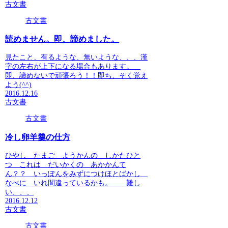
古文書
古文書
読めません。即、諦めました。
見たこと、有るような、無いような、、、漢
字の左右が上下になる場合もあります。
即、諦めないで頑張ろう！！即ち、そく覚え
よう(^^)
2016.12.16
古文書
古文書
冷し卵羊羹の仕方
ひやし たまご ようかんの しかたひと
つ これは だいかくの あかかんて
ん？？ いっぽんをみずにつけほとばかし
なべに いれ間違っているかも。 難し
い、、、
2016.12.12
古文書
古文書