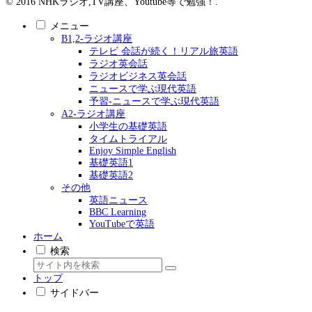
© 2016 NHKラジオ,TV講座、Youtube等で勉強！.
メニュー
B1,2-ラジオ講座
テレビ 会話が続く！リアル旅英語
ラジオ英会話
ラジオビジネス英会話
ニュースで学ぶ現代英語
予習-ニュースで学ぶ現代英語
A2-ラジオ講座
小学生の基礎英語
タイムトライアル
Enjoy Simple English
基礎英語1
基礎英語2
その他
英語ニュース
BBC Learning
YouTubeで英語
ホーム
検索
トップ
サイドバー