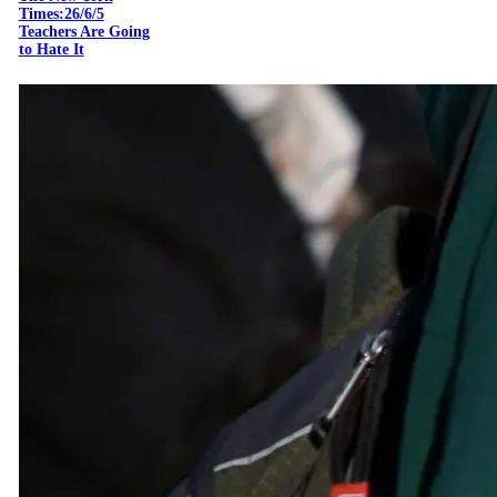
Times:26/6/5
Teachers Are Going
to Hate It