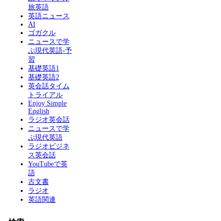
旅英語
英語ニュース
AI
ゴガクル
ニュースで学
ぶ現代英語-予
習
基礎英語1
基礎英語2
英会話タイム
トライアル
Enjoy Simple
English
ラジオ英会話
ニュースで学
ぶ現代英語
ラジオビジネ
ス英会話
YouTubeで英
語
古文書
ラジオ
英語関連