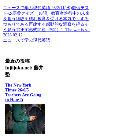
ニュースで学ぶ現代英語 26/2/11(水)復習テス
ト-2-語彙クイズ（10問）教育者進行中の未来
を担う経験を積む教育を受ける本気で～する
つもりである再建する感動的な洞察を得るそ
う願うTOEIC形式問題（5問）1. The war is s...
2026.02.12
ニュースで学ぶ現代英語
最近の投稿
fujiijuku.net: 藤井
塾
The New York
Times:26/6/5
Teachers Are Going
to Hate It