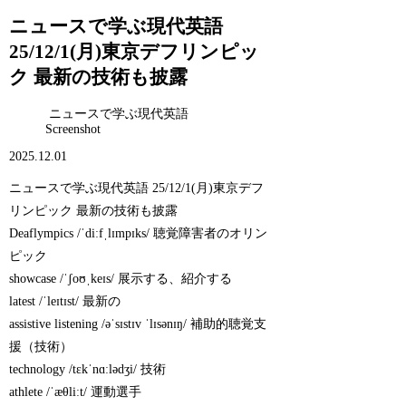
ニュースで学ぶ現代英語
25/12/1(月)東京デフリンピッ
ク 最新の技術も披露
ニュースで学ぶ現代英語
Screenshot
2025.12.01
ニュースで学ぶ現代英語 25/12/1(月)東京デフ
リンピック 最新の技術も披露
Deaflympics /ˈdiːfˌlɪmpɪks/ 聴覚障害者のオリン
ピック
showcase /ˈʃoʊˌkeɪs/ 展示する、紹介する
latest /ˈleɪtɪst/ 最新の
assistive listening /əˈsɪstɪv ˈlɪsənɪŋ/ 補助的聴覚支
援（技術）
technology /tɛkˈnɑːlədʒi/ 技術
athlete /ˈæθliːt/ 運動選手