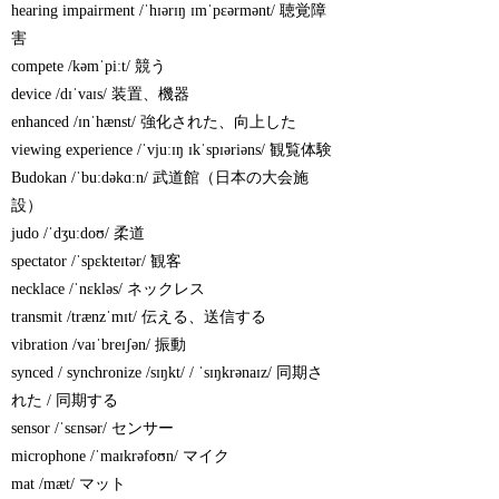
hearing impairment /ˈhɪərɪŋ ɪmˈpɛərmənt/ 聴覚障
害
compete /kəmˈpiːt/ 競う
device /dɪˈvaɪs/ 装置、機器
enhanced /ɪnˈhænst/ 強化された、向上した
viewing experience /ˈvjuːɪŋ ɪkˈspɪəriəns/ 観覧体験
Budokan /ˈbuːdəkɑːn/ 武道館（日本の大会施
設）
judo /ˈdʒuːdoʊ/ 柔道
spectator /ˈspɛkteɪtər/ 観客
necklace /ˈnɛkləs/ ネックレス
transmit /trænzˈmɪt/ 伝える、送信する
vibration /vaɪˈbreɪʃən/ 振動
synced / synchronize /sɪŋkt/ / ˈsɪŋkrənaɪz/ 同期さ
れた / 同期する
sensor /ˈsɛnsər/ センサー
microphone /ˈmaɪkrəfoʊn/ マイク
mat /mæt/ マット