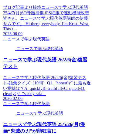
ブログ記事より抜粋ニュースで学ぶ現代英語
25/4/7(月)6/9脊髄損傷 iPS細胞で運動機能改善
皆さん、ニュースで学ぶ現代英語講師の伊藤
サムです。 Hi there, everybody. I'm Kristi West.
This t...
2025.06.09
ニュースで学ぶ現代英語
ニュースで学ぶ現代英語
ニュースで学ぶ現代英語 26/2/6(金)復習
テスト
ニュースで学ぶ現代英語 26/2/6(金)復習テス
ト-語彙クイズ（10問）Q1. “honestly” に最も近
い意味は？A. quicklyB. truthfullyC. quietlyD.
clearlyQ2. “steady sala...
2026.02.06
ニュースで学ぶ現代英語
ニュースで学ぶ現代英語
ニュースで学ぶ現代英語 25/5/26(月)漫
画“鬼滅の刃”が能狂言に