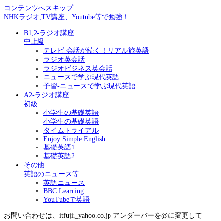
コンテンツへスキップ
NHKラジオ,TV講座、Youtube等で勉強！
B1,2-ラジオ講座
中上級
テレビ 会話が続く！リアル旅英語
ラジオ英会話
ラジオビジネス英会話
ニュースで学ぶ現代英語
予習-ニュースで学ぶ現代英語
A2-ラジオ講座
初級
小学生の基礎英語
小学生の基礎英語
タイムトライアル
Enjoy Simple English
基礎英語1
基礎英語2
その他
英語のニュース等
英語ニュース
BBC Learning
YouTubeで英語
お問い合わせは、itfujii_yahoo.co.jp アンダーバーを@に変更して