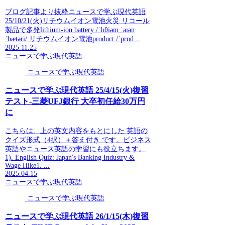
ブログ記事より抜粋ニュースで学ぶ現代英語
25/10/21(火)リチウムイオン電池火災 リコール
製品で多発lithium-ion battery /ˈlɪθiəm ˈaɪən
ˈbætəri/ リチウムイオン電池product /ˈprɒd...
2025.11.25
ニュースで学ぶ現代英語
ニュースで学ぶ現代英語
ニュースで学ぶ現代英語 25/4/15(火)復習
テスト-三菱UFJ銀行 大卒初任給30万円
に
こちらは、上の英文内容をもとにした 英語の
クイズ形式（4択）＋答え付き です。ビジネス
英語やニュース英語の学習にも役立ちます。
1). English Quiz: Japan's Banking Industry &
Wage Hike1. ...
2025.04.15
ニュースで学ぶ現代英語
ニュースで学ぶ現代英語
ニュースで学ぶ現代英語 26/1/15(木)復習