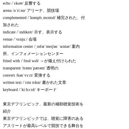
echo /ˈɛkoʊ/ 反響する
arena /əˈriːnə/ アリーナ、競技場
complemented /ˈkɒmplɪˌmɛntɪd/ 補完された、付
加された
indicate /ˈɪndɪkeɪt/ 示す、表示する
venue /ˈvɛnjuː/ 会場
information center /ˌɪnfərˈmeɪʃən ˈsɛntər/ 案内
所、インフォメーションセンター
fitted with /ˈfɪtɪd wɪð/ ～が備え付けられた
transparent /trænsˈpærənt/ 透明の
convert /kənˈvɜːrt/ 変換する
written text /ˈrɪtn tɛkst/ 書かれた文章
keyboard /ˈkiːbɔːrd/ キーボード
東京デフリンピック、最新の補助聴覚技術を
紹介
東京デフリンピックでは、聴覚に障害のある
アスリートが最高レベルで競技できる舞台を