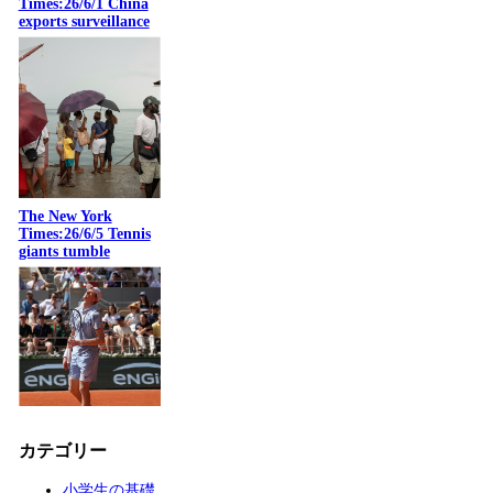
Times:26/6/1 China
exports surveillance
The New York
Times:26/6/5 Tennis
giants tumble
カテゴリー
小学生の基礎