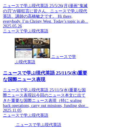
ニュースで学ぶ現代英語 25/5/26(月)漫画“鬼滅
の刃”が能狂言に皆さん、ニュースで学ぶ現代
英語。講師の高橋敏之です。 Hi there,
everybody. I’m Christy West. Today’s topic is ab...
2025.05.26
ニュースで学ぶ現代英語
ニュースで学
ぶ現代英語
ニュースで学ぶ現代英語 25/11/5(水)重要
な国際ニュース表現
ニュースで学ぶ現代英語 25/11/5(水)重要な国
際ニュース表現以今回のニュース本文に出て
きた重要な国際ニュース表現（特に scaling
back operations, carry out missions, funding shor...
2025.11.05
ニュースで学ぶ現代英語
ニュースで学ぶ現代英語