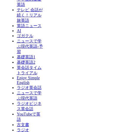
英語
テレビ 会話が
続く！リアル
旅英語
英語ニュース
AI
ゴガクル
ニュースで学
ぶ現代英語-予
習
基礎英語1
基礎英語2
英会話タイム
トライアル
Enjoy Simple
English
ラジオ英会話
ニュースで学
ぶ現代英語
ラジオビジネ
ス英会話
YouTubeで英
語
古文書
ラジオ