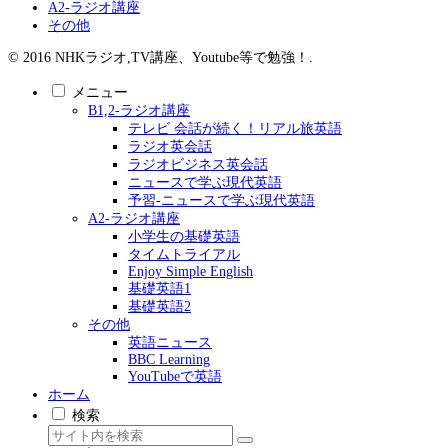
A2-ラジオ講座
その他
© 2016 NHKラジオ,TV講座、Youtube等で勉強！.
メニュー
B1,2-ラジオ講座
テレビ 会話が続く！リアル旅英語
ラジオ英会話
ラジオビジネス英会話
ニュースで学ぶ現代英語
予習-ニュースで学ぶ現代英語
A2-ラジオ講座
小学生の基礎英語
タイムトライアル
Enjoy Simple English
基礎英語1
基礎英語2
その他
英語ニュース
BBC Learning
YouTubeで英語
ホーム
検索