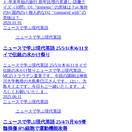
ト-年末年始の旅行 前年比増の見通し-語彙ク
イズ（10問）Q1. “domestic” の意味は？a) 海外
のb) 国内のc) 個人的なQ2. “compared with” の
意味は？...
2026.01.01
ニュースで学ぶ現代英語
ニュースで学ぶ現代英語
ニュースで学ぶ現代英語 25/5/1(木)6/11タ
イで伝統の水かけ祭り
ニュースで学ぶ現代英語 25/5/1(木)6/11タイで
伝統の水かけ祭りニュースで学ぶ現代英語、
MCのトラウデン直美です。今回の講師は神奈
川大学教授の大島希巳江さんです。 はい、大
島キミエです。今日もご一緒いたします。よ
ろしくお願いいたしま...
2025.06.11
ニュースで学ぶ現代英語
ニュースで学ぶ現代英語
ニュースで学ぶ現代英語 25/4/7(月)6/9脊
髄損傷 iPS細胞で運動機能改善