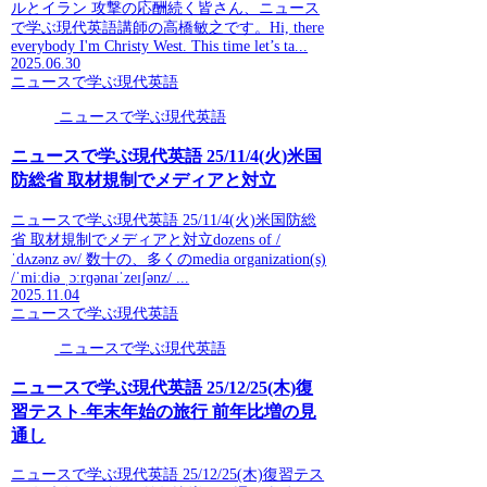
ルとイラン 攻撃の応酬続く皆さん、ニュース
で学ぶ現代英語講師の高橋敏之です。Hi, there
everybody I'm Christy West. This time let’s ta...
2025.06.30
ニュースで学ぶ現代英語
ニュースで学ぶ現代英語
ニュースで学ぶ現代英語 25/11/4(火)米国
防総省 取材規制でメディアと対立
ニュースで学ぶ現代英語 25/11/4(火)米国防総
省 取材規制でメディアと対立dozens of /
ˈdʌzənz əv/ 数十の、多くのmedia organization(s)
/ˈmiːdiə ˌɔːrɡənaɪˈzeɪʃənz/ ...
2025.11.04
ニュースで学ぶ現代英語
ニュースで学ぶ現代英語
ニュースで学ぶ現代英語 25/12/25(木)復
習テスト-年末年始の旅行 前年比増の見
通し
ニュースで学ぶ現代英語 25/12/25(木)復習テス