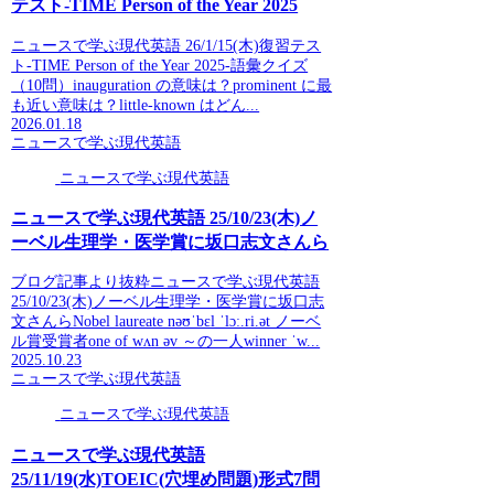
テスト-TIME Person of the Year 2025
ニュースで学ぶ現代英語 26/1/15(木)復習テス
ト-TIME Person of the Year 2025-語彙クイズ
（10問）inauguration の意味は？prominent に最
も近い意味は？little-known はどん...
2026.01.18
ニュースで学ぶ現代英語
ニュースで学ぶ現代英語
ニュースで学ぶ現代英語 25/10/23(木)ノ
ーベル生理学・医学賞に坂口志文さんら
ブログ記事より抜粋ニュースで学ぶ現代英語
25/10/23(木)ノーベル生理学・医学賞に坂口志
文さんらNobel laureate nəʊˈbɛl ˈlɔː.ri.ət ノーベ
ル賞受賞者one of wʌn əv ～の一人winner ˈw...
2025.10.23
ニュースで学ぶ現代英語
ニュースで学ぶ現代英語
ニュースで学ぶ現代英語
25/11/19(水)TOEIC(穴埋め問題)形式7問