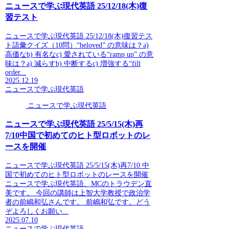
ニュースで学ぶ現代英語 25/12/18(木)復
習テスト
ニュースで学ぶ現代英語 25/12/18(木)復習テス
ト語彙クイズ（10問）“beloved” の意味は？a)
高価なb) 有名なc) 愛されている“ramp up” の意
味は？a) 減らすb) 中断するc) 増強する“fill
order...
2025.12.19
ニュースで学ぶ現代英語
ニュースで学ぶ現代英語
ニュースで学ぶ現代英語 25/5/15(木)再
7/10中国で初めてのヒト型ロボットのレ
ースを開催
ニュースで学ぶ現代英語 25/5/15(木)再7/10 中
国で初めてのヒト型ロボットのレースを開催
ニュースで学ぶ現代英語、MCのトラウデン直
美です。 今回の講師は上智大学教授で政治学
者の前嶋和弘さんです。 前嶋和弘です。どう
ぞよろしくお願い...
2025.07.10
ニュースで学ぶ現代英語