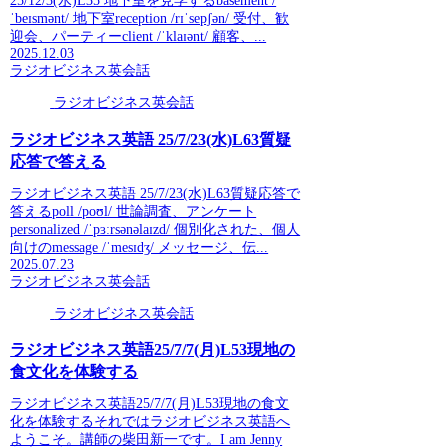
25/12/3(水)L35 地下室を見学するbasement /
ˈbeɪsmənt/ 地下室reception /rɪˈsepʃən/ 受付、歓
迎会、パーティーclient /ˈklaɪənt/ 顧客、...
2025.12.03
ラジオビジネス英会話
ラジオビジネス英会話
ラジオビジネス英語 25/7/23(水)L63質疑
応答で答える
ラジオビジネス英語 25/7/23(水)L63質疑応答で
答えるpoll /poʊl/ 世論調査、アンケート
personalized /ˈpɜːrsənəlaɪzd/ 個別化された、個人
向けのmessage /ˈmesɪdʒ/ メッセージ、伝...
2025.07.23
ラジオビジネス英会話
ラジオビジネス英会話
ラジオビジネス英語25/7/7(月)L53現地の
食文化を体験する
ラジオビジネス英語25/7/7(月)L53現地の食文
化を体験するそれではラジオビジネス英語へ
ようこそ。講師の柴田新一です。I am Jenny