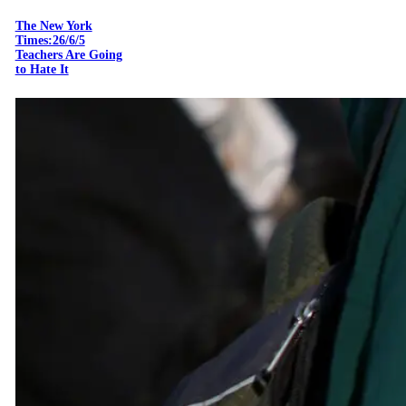
The New York
Times:26/6/5
Teachers Are Going
to Hate It