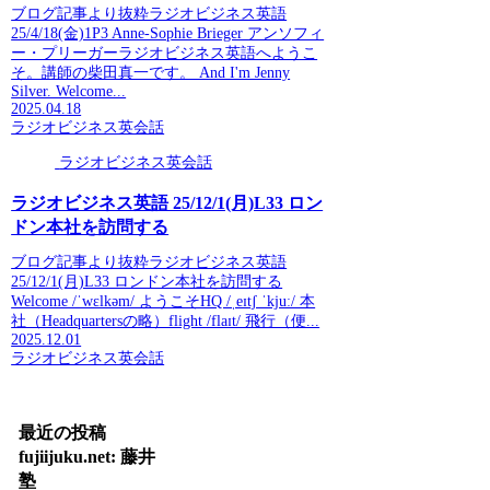
ブログ記事より抜粋ラジオビジネス英語
25/4/18(金)1P3 Anne-Sophie Brieger アンソフィ
ー・プリーガーラジオビジネス英語へようこ
そ。講師の柴田真一です。 And I'm Jenny
Silver. Welcome...
2025.04.18
ラジオビジネス英会話
ラジオビジネス英会話
ラジオビジネス英語 25/12/1(月)L33 ロン
ドン本社を訪問する
ブログ記事より抜粋ラジオビジネス英語
25/12/1(月)L33 ロンドン本社を訪問する
Welcome /ˈwɛlkəm/ ようこそHQ /ˌeɪtʃ ˈkjuː/ 本
社（Headquartersの略）flight /flaɪt/ 飛行（便...
2025.12.01
ラジオビジネス英会話
最近の投稿
fujiijuku.net: 藤井
塾