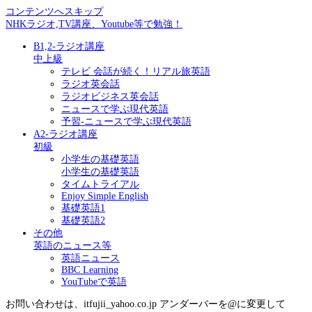
コンテンツへスキップ
NHKラジオ,TV講座、Youtube等で勉強！
B1,2-ラジオ講座
中上級
テレビ 会話が続く！リアル旅英語
ラジオ英会話
ラジオビジネス英会話
ニュースで学ぶ現代英語
予習-ニュースで学ぶ現代英語
A2-ラジオ講座
初級
小学生の基礎英語
小学生の基礎英語
タイムトライアル
Enjoy Simple English
基礎英語1
基礎英語2
その他
英語のニュース等
英語ニュース
BBC Learning
YouTubeで英語
お問い合わせは、itfujii_yahoo.co.jp アンダーバーを@に変更して