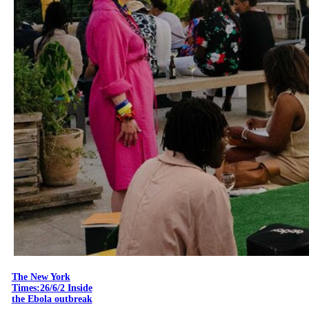
The New York
Times:26/6/2 Inside
the Ebola outbreak