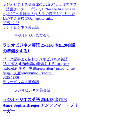
ラジオビジネス英語 25/12/23(火)L46 復習テス
ト語彙クイズ（10問）Q1. “for the first time in
my life” の意味は？a) 人生で何度もb) 人生で
初めてc) 最後にQ2. “get to enj...
2025.12.23
ラジオビジネス英会話
ラジオビジネス英会話
ラジオビジネス英語 25/11/6(木)L20会議
の準備をする1
ブログ記事より抜粋ラジオビジネス英語
25/11/6(木)L20会議の準備をする1subject /
ˈsʌbdʒɪkt/ 件名、主題preparation /ˌprɛpəˈreɪʃən/
準備、支度contribution /ˌkɒntrɪ...
2025.11.06
ラジオビジネス英会話
ラジオビジネス英会話
ラジオビジネス英語 25/4/18(金)1P3
Anne-Sophie Brieger アンソフィー・プリ
ーガー