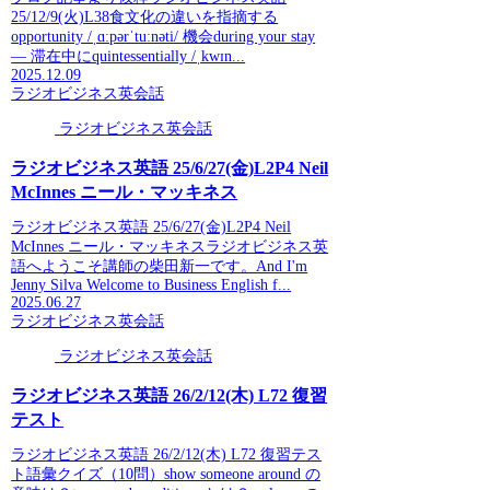
25/12/9(火)L38食文化の違いを指摘する
opportunity /ˌɑːpərˈtuːnəti/ 機会during your stay
— 滞在中にquintessentially /ˌkwɪn...
2025.12.09
ラジオビジネス英会話
ラジオビジネス英会話
ラジオビジネス英語 25/6/27(金)L2P4 Neil
McInnes ニール・マッキネス
ラジオビジネス英語 25/6/27(金)L2P4 Neil
McInnes ニール・マッキネスラジオビジネス英
語へようこそ講師の柴田新一です。And I'm
Jenny Silva Welcome to Business English f...
2025.06.27
ラジオビジネス英会話
ラジオビジネス英会話
ラジオビジネス英語 26/2/12(木) L72 復習
テスト
ラジオビジネス英語 26/2/12(木) L72 復習テス
ト語彙クイズ（10問）show someone around の