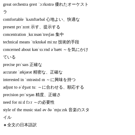
great orchestra ɡreɪt ˈɔːrkɪstrə 優れたオーケスト
ラ
comfortable ˈkʌmftərbəl 心地よい、快適な
present prɪˈzɛnt 示す、提示する
concentration ˌkɑːnsənˈtreɪʃən 集中
technical means ˈtɛknɪkəl miːnz 技術的手段
concerned about kənˈsɜːrnd əˈbaʊt ～を気にかけ
ている
precise prɪˈsaɪs 正確な
accurate ˈækjərət 精密な、正確な
interested in ˈɪntrəstɪd ɪn ～に興味を持つ
adjust to əˈdʒʌst tuː ～に合わせる、順応する
precision prɪˈsɪʒən 精度、正確さ
need for niːd fɔːr ～の必要性
style of the music staɪl əv ðə ˈmjuːzɪk 音楽のスタ
イル
🔸全文の日本語訳