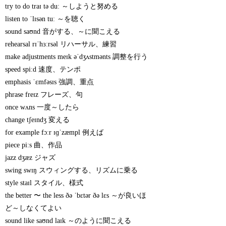
try to do traɪ tə duː ～しようと努める
listen to ˈlɪsən tuː ～を聴く
sound saʊnd 音がする、～に聞こえる
rehearsal rɪˈhɜːrsəl リハーサル、練習
make adjustments meɪk əˈdʒʌstmənts 調整を行う
speed spiːd 速度、テンポ
emphasis ˈɛmfəsɪs 強調、重点
phrase freɪz フレーズ、句
once wʌns 一度～したら
change tʃeɪndʒ 変える
for example fɔːr ɪɡˈzæmpl 例えば
piece piːs 曲、作品
jazz dʒæz ジャズ
swing swɪŋ スウィングする、リズムに乗る
style staɪl スタイル、様式
the better 〜 the less ðə ˈbɛtər ðə lɛs ～が良いほ
ど～しなくてよい
sound like saʊnd laɪk ～のように聞こえる