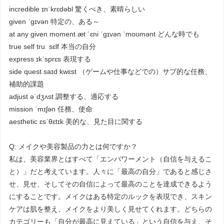
incredible ɪnˈkrɛdəbl 驚くべき、素晴らしい
given ˈɡɪvən 特定の、ある～
at any given moment æt ˈɛni ˈɡɪvən ˈmoʊmənt どんな時でも
true self truː sɛlf 本当の自分
express ɪkˈsprɛs 表現する
side quest saɪd kwɛst （ゲームや仕事などでの）サブ的な任務、
補助的課題
adjust əˈdʒʌst 調整する、適応する
mission ˈmɪʃən 任務、使命
aesthetic ɛsˈθɛtɪk 美的な、見た目に関する
Q: メイクや美容製品の力とは何ですか？
私は、美容業界とはすべて「エンパワーメント（自信を与えるこ
と）」だと考えています。人々に「最高の自分」であると感じさ
せ、見せ、そしてその自信によって最高のことを達成できるよう
にすることです。メイクはある特定のルックを表現でき、スキン
ケアは肌を整え、メイクをより美しく見せてくれます。どちらの
カテゴリーも「自分が最高に見えている」という自信を与え、そ