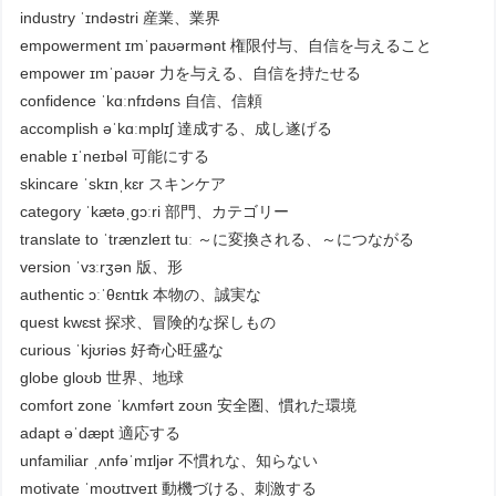
industry ˈɪndəstri 産業、業界
empowerment ɪmˈpaʊərmənt 権限付与、自信を与えること
empower ɪmˈpaʊər 力を与える、自信を持たせる
confidence ˈkɑːnfɪdəns 自信、信頼
accomplish əˈkɑːmplɪʃ 達成する、成し遂げる
enable ɪˈneɪbəl 可能にする
skincare ˈskɪnˌkɛr スキンケア
category ˈkætəˌɡɔːri 部門、カテゴリー
translate to ˈtrænzleɪt tuː ～に変換される、～につながる
version ˈvɜːrʒən 版、形
authentic ɔːˈθɛntɪk 本物の、誠実な
quest kwɛst 探求、冒険的な探しもの
curious ˈkjʊriəs 好奇心旺盛な
globe ɡloʊb 世界、地球
comfort zone ˈkʌmfərt zoʊn 安全圏、慣れた環境
adapt əˈdæpt 適応する
unfamiliar ˌʌnfəˈmɪljər 不慣れな、知らない
motivate ˈmoʊtɪveɪt 動機づける、刺激する