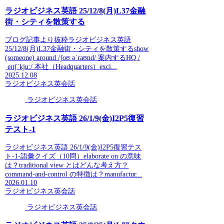
ラジオビジネス英語 25/12/8(月)L37金融
街・シティを散策する
ブログ記事より抜粋ラジオビジネス英語
25/12/8(月)L37金融街・シティを散策するshow
(someone) around /ʃoʊ əˈraʊnd/ 案内するHQ /
ˌeɪtʃˈkjuː/ 本社（Headquarters）exci...
2025.12.08
ラジオビジネス英会話
ラジオビジネス英会話
ラジオビジネス英語 26/1/9(金)I2P5復習
テスト-1
ラジオビジネス英語 26/1/9(金)I2P5復習テス
ト-1-語彙クイズ（10問）elaborate on の意味
は？traditional view とはどんな考え方？
command-and-control の特徴は？manufactur...
2026.01.10
ラジオビジネス英会話
ラジオビジネス英会話