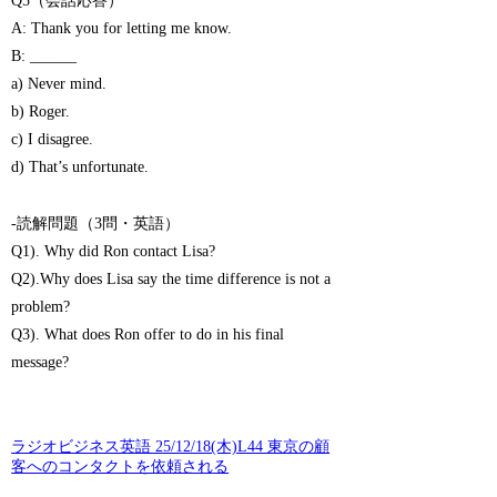
Q5（会話応答）
A: Thank you for letting me know.
B: ______
a) Never mind.
b) Roger.
c) I disagree.
d) That’s unfortunate.
-読解問題（3問・英語）
Q1). Why did Ron contact Lisa?
Q2).Why does Lisa say the time difference is not a
problem?
Q3). What does Ron offer to do in his final
message?
ラジオビジネス英語 25/12/18(木)L44 東京の顧
客へのコンタクトを依頼される