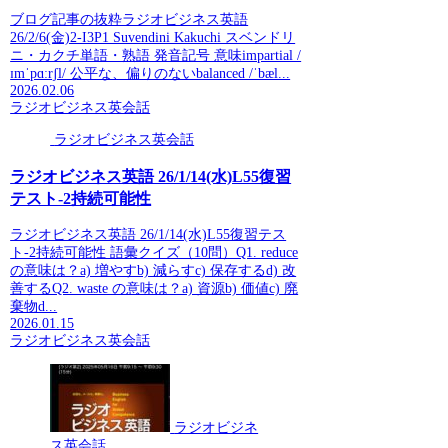
ブログ記事の抜粋ラジオビジネス英語
26/2/6(金)2-I3P1 Suvendini Kakuchi スベンドリ
ニ・カクチ単語・熟語 発音記号 意味impartial /
ɪmˈpɑːrʃl/ 公平な、偏りのないbalanced /ˈbæl...
2026.02.06
ラジオビジネス英会話
ラジオビジネス英会話
ラジオビジネス英語 26/1/14(水)L55復習
テスト-2持続可能性
ラジオビジネス英語 26/1/14(水)L55復習テス
ト-2持続可能性 語彙クイズ（10問）Q1. reduce
の意味は？a) 増やすb) 減らすc) 保存するd) 改
善するQ2. waste の意味は？a) 資源b) 価値c) 廃
棄物d...
2026.01.15
ラジオビジネス英会話
ラジオビジネ
ス英会話