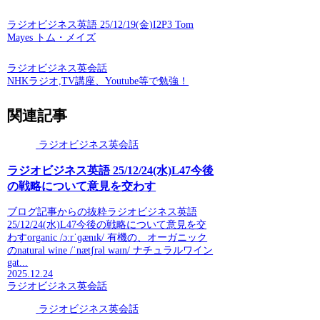
ラジオビジネス英語 25/12/19(金)I2P3 Tom
Mayes トム・メイズ
ラジオビジネス英会話
NHKラジオ,TV講座、Youtube等で勉強！
関連記事
ラジオビジネス英会話
ラジオビジネス英語 25/12/24(水)L47今後
の戦略について意見を交わす
ブログ記事からの抜粋ラジオビジネス英語
25/12/24(水)L47今後の戦略について意見を交
わすorganic /ɔːrˈɡænɪk/ 有機の、オーガニック
のnatural wine /ˈnætʃrəl waɪn/ ナチュラルワイン
gat...
2025.12.24
ラジオビジネス英会話
ラジオビジネス英会話