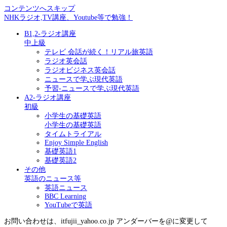
コンテンツへスキップ
NHKラジオ,TV講座、Youtube等で勉強！
B1,2-ラジオ講座
中上級
テレビ 会話が続く！リアル旅英語
ラジオ英会話
ラジオビジネス英会話
ニュースで学ぶ現代英語
予習-ニュースで学ぶ現代英語
A2-ラジオ講座
初級
小学生の基礎英語
小学生の基礎英語
タイムトライアル
Enjoy Simple English
基礎英語1
基礎英語2
その他
英語のニュース等
英語ニュース
BBC Learning
YouTubeで英語
お問い合わせは、itfujii_yahoo.co.jp アンダーバーを@に変更して