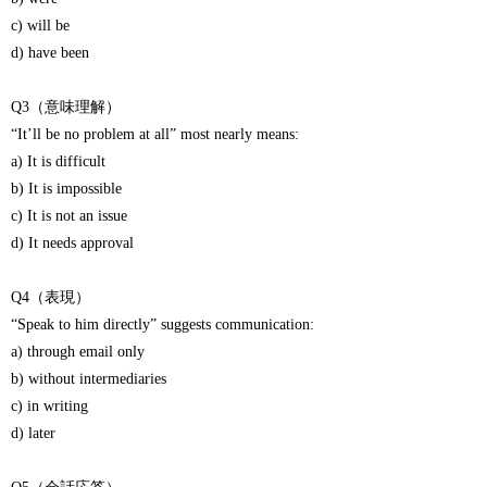
c) will be
d) have been
Q3（意味理解）
“It’ll be no problem at all” most nearly means:
a) It is difficult
b) It is impossible
c) It is not an issue
d) It needs approval
Q4（表現）
“Speak to him directly” suggests communication:
a) through email only
b) without intermediaries
c) in writing
d) later