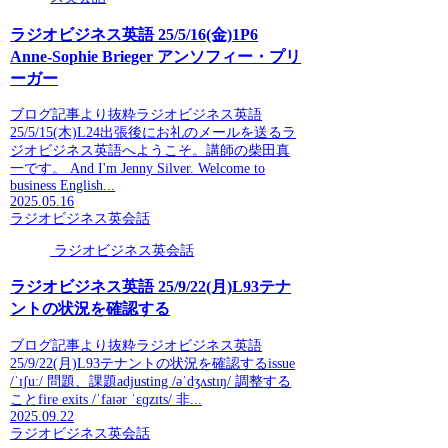
ラジオビジネス英語 25/5/16(金)1P6
Anne-Sophie Brieger アンソフィー・プリ
ーガー
ブログ記事より抜粋ラジオビジネス英語
25/5/15(木)L24出張後にお礼のメールを送るラ
ジオビジネス英語へようこそ。講師の柴田真
一です。 And I'm Jenny Silver. Welcome to
business English...
2025.05.16
ラジオビジネス英会話
ラジオビジネス英会話
ラジオビジネス英語 25/9/22(月)L93テナ
ントの状況を確認する
ブログ記事より抜粋ラジオビジネス英語
25/9/22(月)L93テナントの状況を確認するissue
/ˈɪʃuː/ 問題、課題adjusting /əˈdʒʌstɪŋ/ 調整する
ことfire exits /ˈfaɪər ˈɛɡzɪts/ 非...
2025.09.22
ラジオビジネス英会話