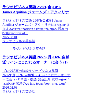
ラジオビジネス英語 25/8/1(金)I3P1-
James Aquilina ジェームズ・アクィリナ
ラジオビジネス英語 25/8/1(金)I3P1-James
Aquilina ジェームズ・アクィリナjoin /dʒɔɪn/ 参
加するcurrent position /ˈkʌrənt pəˈzɪʃən/ 現在の
役職executive of...
2025.08.01
ラジオビジネス英会話
ラジオビジネス英会話
ラジオビジネス英語 26/2/9(月)L69-1自然
派ワインにこだわるオーナーに会う (1)
ブログ記事の抜粋ラジオビジネス英語
26/2/9(月)L69-1自然派ワインにこだわるオーナ
ーに会う (1)単語・熟語 発音記号 意味urgent /
ˈɜːrdʒənt/ 緊急のgo into town /ɡoʊ ˈɪntuː taʊn/ ...
2026.02.09
ラジオビジネス英会話