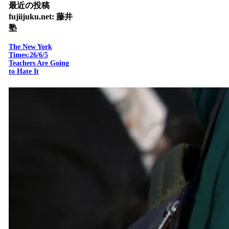
最近の投稿
fujiijuku.net: 藤井
塾
The New York
Times:26/6/5
Teachers Are Going
to Hate It