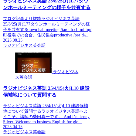
ラジオビジネス英語 25/8/25(月)L77タウ
ンホールミーティングの様子を共有する
ブログ記事より抜粋ラジオビジネス英語
25/8/25(月)L77タウンホールミーティングの様
子を共有するtown hall meeting /taʊn hɔːl ˈmiːtɪŋ/
町役場での会合、住民集会productive /prəˈdʌ...
2025.08.25
ラジオビジネス英会話
ラジオビジネ
ス英会話
ラジオビジネス英語 25/4/15(火)L10 建設
候補地について質問する
ラジオビジネス英語 25/4/15(火)L10 建設候補
地について質問するラジオビジネス英語へよ
うこそ。講師の柴田真一です。 And I’m Jenny
Silver. Welcome to business English for glo...
2025.04.15
ラジオビジネス英会話