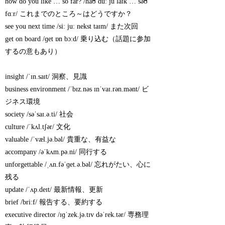
how do you like … so far? /haʊ duː ju laɪk … səʊ
fɑːr/ これまでのところ～はどうですか？
see you next time /siː juː nekst taɪm/ また次回
get on board /ɡet ɒn bɔːd/ 乗り込む（話題に参加
するの意もあり）
insight /ˈɪn.saɪt/ 洞察、見識
business environment /ˈbɪz.nəs ɪnˈvaɪ.rən.mənt/ ビ
ジネス環境
society /səˈsaɪ.ə.ti/ 社会
culture /ˈkʌl.tʃər/ 文化
valuable /ˈvæl.jə.bəl/ 貴重な、有益な
accompany /əˈkʌm.pə.ni/ 同行する
unforgettable /ˌʌn.fəˈɡet.ə.bəl/ 忘れがたい、心に
残る
update /ˈʌp.deɪt/ 最新情報、更新
brief /briːf/ 報告する、要約する
executive director /ɪɡˈzek.jə.tɪv dəˈrek.tər/ 専務理