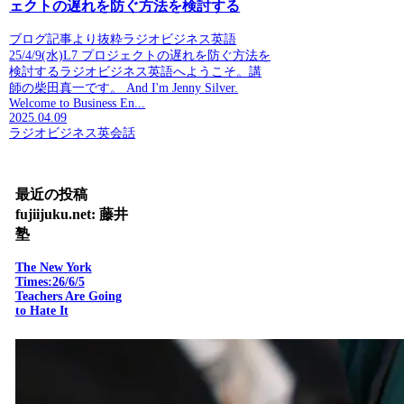
ェクトの遅れを防ぐ方法を検討する
ブログ記事より抜粋ラジオビジネス英語
25/4/9(水)L7 プロジェクトの遅れを防ぐ方法を
検討するラジオビジネス英語へようこそ。講
師の柴田真一です。 And I'm Jenny Silver.
Welcome to Business En...
2025.04.09
ラジオビジネス英会話
最近の投稿
fujiijuku.net: 藤井
塾
The New York
Times:26/6/5
Teachers Are Going
to Hate It