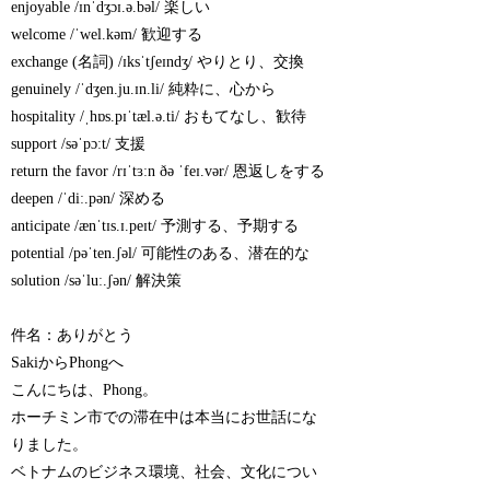
enjoyable /ɪnˈdʒɔɪ.ə.bəl/ 楽しい
welcome /ˈwel.kəm/ 歓迎する
exchange (名詞) /ɪksˈtʃeɪndʒ/ やりとり、交換
genuinely /ˈdʒen.ju.ɪn.li/ 純粋に、心から
hospitality /ˌhɒs.pɪˈtæl.ə.ti/ おもてなし、歓待
support /səˈpɔːt/ 支援
return the favor /rɪˈtɜːn ðə ˈfeɪ.vər/ 恩返しをする
deepen /ˈdiː.pən/ 深める
anticipate /ænˈtɪs.ɪ.peɪt/ 予測する、予期する
potential /pəˈten.ʃəl/ 可能性のある、潜在的な
solution /səˈluː.ʃən/ 解決策
件名：ありがとう
SakiからPhongへ
こんにちは、Phong。
ホーチミン市での滞在中は本当にお世話にな
りました。
ベトナムのビジネス環境、社会、文化につい