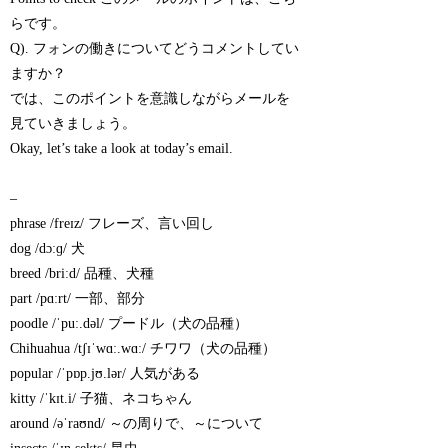
らです。
Q). フォンの働きについてどうコメントしてい
ますか？
では、このポイントを意識しながらメールを
見ていきましょう。
Okay, let’s take a look at today’s email.
–
phrase /freɪz/ フレーズ、言い回し
dog /dɔːɡ/ 犬
breed /briːd/ 品種、犬種
part /pɑːrt/ 一部、部分
poodle /ˈpuː.dəl/ プードル（犬の品種）
Chihuahua /tʃɪˈwɑː.wɑː/ チワワ（犬の品種）
popular /ˈpɒp.jʊ.lər/ 人気がある
kitty /ˈkɪt.i/ 子猫、ネコちゃん
around /əˈraʊnd/ ～の周りで、～について