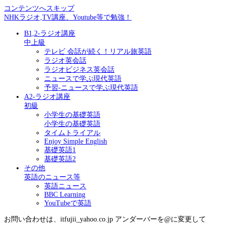
コンテンツへスキップ
NHKラジオ,TV講座、Youtube等で勉強！
B1,2-ラジオ講座
中上級
テレビ 会話が続く！リアル旅英語
ラジオ英会話
ラジオビジネス英会話
ニュースで学ぶ現代英語
予習-ニュースで学ぶ現代英語
A2-ラジオ講座
初級
小学生の基礎英語
小学生の基礎英語
タイムトライアル
Enjoy Simple English
基礎英語1
基礎英語2
その他
英語のニュース等
英語ニュース
BBC Learning
YouTubeで英語
お問い合わせは、itfujii_yahoo.co.jp アンダーバーを@に変更して