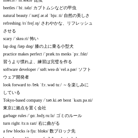
insects /ˈɪn.sekts/ 昆虫
beetles /ˈbiː.təlz/ カブトムシなどの甲虫
natural beauty /ˈnætʃ.ər.əl ˈbjuː.ti/ 自然の美しさ
refreshing /rɪˈfreʃ.ɪŋ/ さわやかな、リフレッシュ
させる
scary /ˈskeə.ri/ 怖い
lap dog /læp dɒɡ/ 膝の上に乗る小型犬
practice makes perfect /ˈpræk.tɪs meɪks ˈpɜː.fɪkt/
習うより慣れよ、練習は完璧を作る
software developer /ˈsɒft.weə dɪˈvel.ə.pər/ ソフト
ウェア開発者
look forward to /lʊk ˈfɔː.wəd tuː/ ～を楽しみに
している
Tokyo-based company /ˈtəʊ.ki.əʊ beɪst ˈkʌm.pə.ni/
東京に拠点を置く会社
garbage rules /ˈɡɑː.bɪdʒ ruːlz/ ゴミのルール
turn right /tɜːn raɪt/ 右に曲がる
a few blocks /ə fjuː blɒks/ 数ブロック先