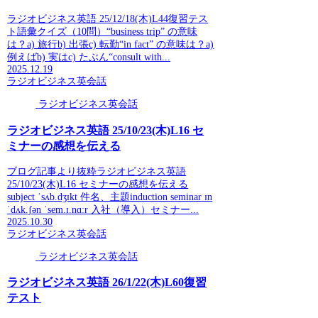
ラジオビジネス英語 25/12/18(木)L44復習テス
ト語彙クイズ（10問）“business trip” の意味
は？a) 旅行b) 出張c) 転勤“in fact” の意味は？a)
例えばb) 実はc) たぶん“consult with...
2025.12.19
ラジオビジネス英会話
ラジオビジネス英会話
ラジオビジネス英語 25/10/23(木)L16 セ
ミナーの感想を伝える
ブログ記事より抜粋ラジオビジネス英語
25/10/23(木)L16 セミナーの感想を伝える
subject ˈsʌb.dʒɪkt 件名、主題induction seminar ɪn
ˈdʌk.ʃən ˈsem.ɪ.nɑːr 入社（導入）セミナー...
2025.10.30
ラジオビジネス英会話
ラジオビジネス英会話
ラジオビジネス英語 26/1/22(木)L60復習
テスト