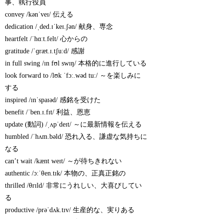
事、執行役員
convey /kənˈveɪ/ 伝える
dedication /ˌded.ɪˈkeɪ.ʃən/ 献身、専念
heartfelt /ˈhɑːt.felt/ 心からの
gratitude /ˈɡræt.ɪ.tʃuːd/ 感謝
in full swing /ɪn fʊl swɪŋ/ 本格的に進行している
look forward to /lʊk ˈfɔː.wəd tuː/ ～を楽しみに
する
inspired /ɪnˈspaɪəd/ 感銘を受けた
benefit /ˈben.ɪ.fɪt/ 利益、恩恵
update (動詞) /ˌʌpˈdeɪt/ ～に最新情報を伝える
humbled /ˈhʌm.bəld/ 恐れ入る、謙虚な気持ちに
なる
can’t wait /kænt weɪt/ ～が待ちきれない
authentic /ɔːˈθen.tɪk/ 本物の、正真正銘の
thrilled /θrɪld/ 非常にうれしい、大喜びしてい
る
productive /prəˈdʌk.tɪv/ 生産的な、実りある