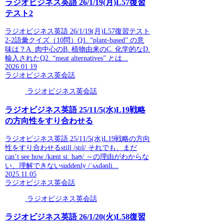
ラジオビジネス英語 26/1/19(月)L57復習
テスト2
ラジオビジネス英語 26/1/19(月)L57復習テスト
2-2語彙クイズ（10問）Q1. “plant-based” の意
味は？A. 肉中心のB. 植物由来のC. 化学的なD.
輸入されたQ2. “meat alternatives” とは...
2026.01.19
ラジオビジネス英会話
ラジオビジネス英会話
ラジオビジネス英語 25/11/5(水)L19戦略
の方向性をすり合わせる
ラジオビジネス英語 25/11/5(水)L19戦略の方向
性をすり合わせるstill /stɪl/ それでも、まだ
can’t see how /kænt siː haʊ/ ～の理由がわからな
い、理解できないsuddenly /ˈsʌdənli...
2025.11.05
ラジオビジネス英会話
ラジオビジネス英会話
ラジオビジネス英語 26/1/20(火)L58復習