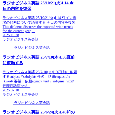
ラジオビジネス英語 25/10/21(火)L14 今
日の内容を復習
ラジオビジネス英語 25/10/21(火)L14 ワイン市
場の傾向について議論する 今日の内容を復習
This dialogue discusses the expected wine trends
for the current year,...
2025.10.28
ラジオビジネス英会話
ラジオビジネス英会話
ラジオビジネス英語 25/7/10(木)L56直前
に依頼する
ラジオビジネス英語 25/7/10(木)L56直前に依頼
するsubject /ˈsʌbdʒɪkt/ 件名、話題request /rɪ
ˈkwest/ 要望、依頼agency visit /ˈeɪdʒənsi ˈvɪzɪt/
代理店訪問head...
2025.07.10
ラジオビジネス英会話
ラジオビジネス英会話
ラジオビジネス英語 25/6/24(火)L46和の