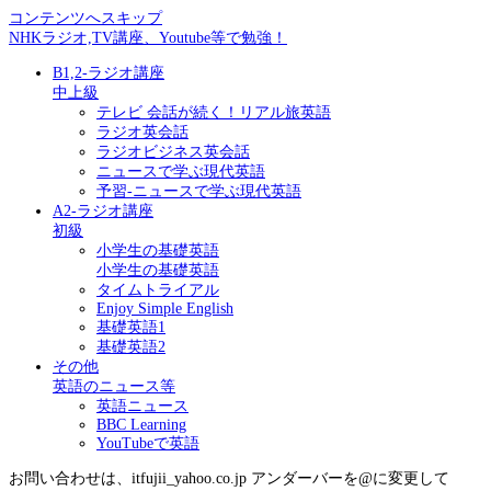
コンテンツへスキップ
NHKラジオ,TV講座、Youtube等で勉強！
B1,2-ラジオ講座
中上級
テレビ 会話が続く！リアル旅英語
ラジオ英会話
ラジオビジネス英会話
ニュースで学ぶ現代英語
予習-ニュースで学ぶ現代英語
A2-ラジオ講座
初級
小学生の基礎英語
小学生の基礎英語
タイムトライアル
Enjoy Simple English
基礎英語1
基礎英語2
その他
英語のニュース等
英語ニュース
BBC Learning
YouTubeで英語
お問い合わせは、itfujii_yahoo.co.jp アンダーバーを@に変更して