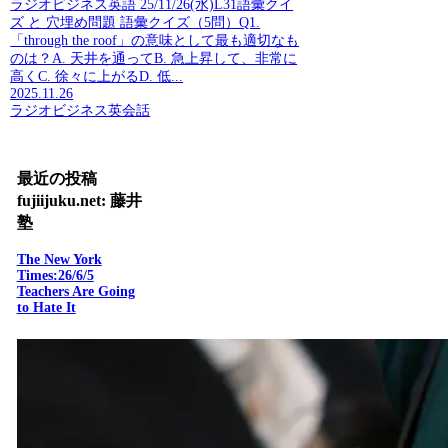
ラジオビジネス英語 25/11/26(水)L31語彙クイ
ズ と 穴埋め問題 語彙クイズ（5問）Q1.
「through the roof」の意味として最も適切なも
のは？A. 天井を通ってB. 急上昇して、非常に
高くC. 徐々に上がるD. 低...
2025.11.26
ラジオビジネス英会話
最近の投稿
fujiijuku.net: 藤井
塾
The New York
Times:26/6/5
Teachers Are Going
to Hate It