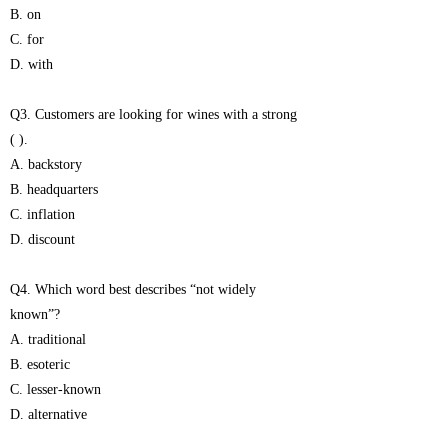
B. on
C. for
D. with
Q3. Customers are looking for wines with a strong
( ).
A. backstory
B. headquarters
C. inflation
D. discount
Q4. Which word best describes “not widely
known”?
A. traditional
B. esoteric
C. lesser-known
D. alternative