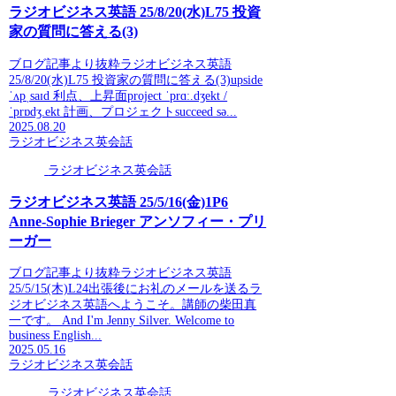
ラジオビジネス英語 25/8/20(水)L75 投資
家の質問に答える(3)
ブログ記事より抜粋ラジオビジネス英語
25/8/20(水)L75 投資家の質問に答える(3)upside
ˈʌpˌsaɪd 利点、上昇面project ˈprɑː.dʒekt /
ˈprɒdʒ.ekt 計画、プロジェクトsucceed sə...
2025.08.20
ラジオビジネス英会話
ラジオビジネス英会話
ラジオビジネス英語 25/5/16(金)1P6
Anne-Sophie Brieger アンソフィー・プリ
ーガー
ブログ記事より抜粋ラジオビジネス英語
25/5/15(木)L24出張後にお礼のメールを送るラ
ジオビジネス英語へようこそ。講師の柴田真
一です。 And I'm Jenny Silver. Welcome to
business English...
2025.05.16
ラジオビジネス英会話
ラジオビジネス英会話