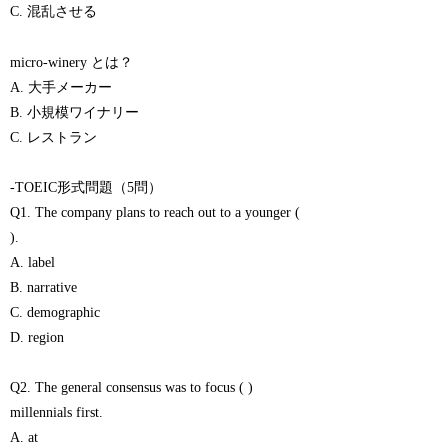
C. 混乱させる
micro-winery とは？
A. 大手メーカー
B. 小規模ワイナリー
C. レストラン
-TOEIC形式問題（5問）
Q1. The company plans to reach out to a younger (
).
A. label
B. narrative
C. demographic
D. region
Q2. The general consensus was to focus ( )
millennials first.
A. at