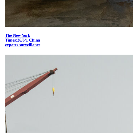
The New York
Times:26/6/1 China
exports surveillance