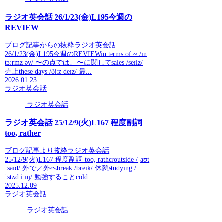
ラジオ英会話 26/1/23(金)L195今週の
REVIEW
ブログ記事からの抜粋ラジオ英会話
26/1/23(金)L195今週のREVIEWin terms of ~ /ɪn
tɜːrmz əv/ 〜の点では、〜に関してsales /seɪlz/
売上these days /ðiːz deɪz/ 最...
2026.01.23
ラジオ英会話
ラジオ英会話
ラジオ英会話 25/12/9(火)L167 程度副詞
too, rather
ブログ記事より抜粋ラジオ英会話
25/12/9(火)L167 程度副詞 too, ratheroutside /ˌaʊt
ˈsaɪd/ 外で／外へbreak /breɪk/ 休憩studying /
ˈstʌd.i.ɪŋ/ 勉強することcold...
2025.12.09
ラジオ英会話
ラジオ英会話