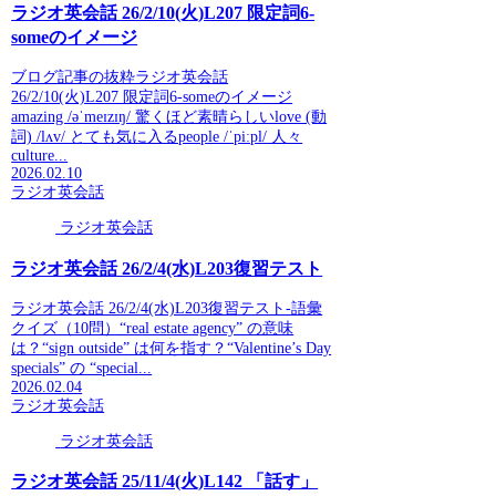
ラジオ英会話 26/2/10(火)L207 限定詞6-
someのイメージ
ブログ記事の抜粋ラジオ英会話
26/2/10(火)L207 限定詞6-someのイメージ
amazing /əˈmeɪzɪŋ/ 驚くほど素晴らしいlove (動
詞) /lʌv/ とても気に入るpeople /ˈpiːpl/ 人々
culture...
2026.02.10
ラジオ英会話
ラジオ英会話
ラジオ英会話 26/2/4(水)L203復習テスト
ラジオ英会話 26/2/4(水)L203復習テスト-語彙
クイズ（10問）“real estate agency” の意味
は？“sign outside” は何を指す？“Valentine’s Day
specials” の “special...
2026.02.04
ラジオ英会話
ラジオ英会話
ラジオ英会話 25/11/4(火)L142 「話す」