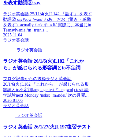
を表す動詞② say
ラジオ英会話 25/11/4(火)L142 「話す」 を表す
動詞② sayWow /waʊ/ わあ、おお（驚き・感動
を表す）actually /ˈæk.tʃu.ə.li/ 実際に、本当にin
Transylvania /ɪn ˌtræn.s...
2025.11.04
ラジオ英会話
ラジオ英会話
ラジオ英会話 26/1/6(火)L182「これか
ら」が感じられる形容詞とto不定詞
ブログ記事からの抜粋ラジオ英会話
26/1/6(火)L182 「これから」 が感じられる形
容詞とto不定詞language test /ˈlæŋɡwɪdʒ tɛst/ 語
学試験next Monday /nɛkst ˈmʌndeɪ/ 次の月曜...
2026.01.06
ラジオ英会話
ラジオ英会話
ラジオ英会話 26/1/27(火)L197復習テスト