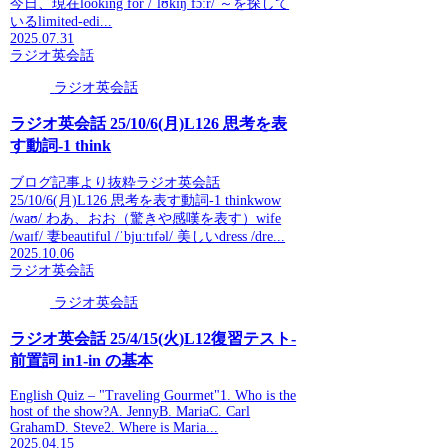
今日、現在looking for /ˈlʊkɪŋ fɔːr/ ～を探して
いるlimited-edi...
2025.07.31
ラジオ英会話
ラジオ英会話
ラジオ英会話 25/10/6(月)L126 思考を表
す動詞-1 think
ブログ記事より抜粋ラジオ英会話
25/10/6(月)L126 思考を表す動詞-1 thinkwow
/waʊ/ わあ、おお（驚きや感嘆を表す）wife
/waɪf/ 妻beautiful /ˈbjuːtɪfəl/ 美しいdress /dre...
2025.10.06
ラジオ英会話
ラジオ英会話
ラジオ英会話 25/4/15(火)L12復習テスト-
前置詞 in1-in の基本
English Quiz – "Traveling Gourmet"1. Who is the
host of the show?A. JennyB. MariaC. Carl
GrahamD. Steve2. Where is Maria...
2025.04.15