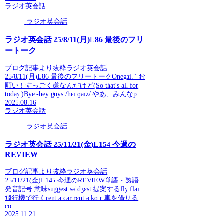
ラジオ英会話
ラジオ英会話
ラジオ英会話 25/8/11(月)L86 最後のフリ
ートーク
ブログ記事より抜粋ラジオ英会話
25/8/11(月)L86 最後のフリートークOnegai." お
願い！すっごく嫌なんだけど(So that's all for
today.)Bye.-hey guys /heɪ ɡaɪz/ やあ、みんなp...
2025.08.16
ラジオ英会話
ラジオ英会話
ラジオ英会話 25/11/21(金)L154 今週の
REVIEW
ブログ記事より抜粋ラジオ英会話
25/11/21(金)L145 今週のREVIEW単語・熟語
発音記号 意味suggest səˈdʒɛst 提案するfly flaɪ
飛行機で行くrent a car rɛnt ə kɑːr 車を借りる
co...
2025.11.21