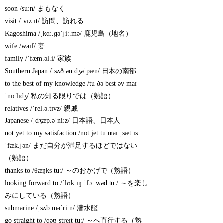
soon /suːn/ まもなく
visit /ˈvɪz.ɪt/ 訪問、訪れる
Kagoshima /ˌkɑː.ɡəˈʃiː.mə/ 鹿児島（地名）
wife /waɪf/ 妻
family /ˈfæm.əl.i/ 家族
Southern Japan /ˈsʌð.ən dʒəˈpæn/ 日本の南部
to the best of my knowledge /tu ðə best əv maɪ
ˈnɒ.lɪdʒ/ 私の知る限りでは（熟語）
relatives /ˈrel.ə.tɪvz/ 親戚
Japanese /ˌdʒæp.əˈniːz/ 日本語、日本人
not yet to my satisfaction /nɒt jet tu maɪ ˌsæt.ɪs
ˈfæk.ʃən/ まだ自分が満足するほどではない
（熟語）
thanks to /θæŋks tuː/ ～のおかげで（熟語）
looking forward to /ˈlʊk.ɪŋ ˈfɔː.wəd tuː/ ～を楽し
みにしている（熟語）
submarine /ˌsʌb.məˈriːn/ 潜水艦
go straight to /ɡəʊ streɪt tuː/ ～へ直行する（熟