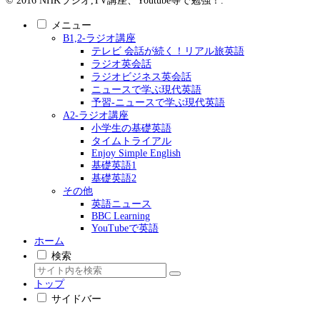
© 2016 NHKラジオ,TV講座、Youtube等で勉強！.
メニュー
B1,2-ラジオ講座
テレビ 会話が続く！リアル旅英語
ラジオ英会話
ラジオビジネス英会話
ニュースで学ぶ現代英語
予習-ニュースで学ぶ現代英語
A2-ラジオ講座
小学生の基礎英語
タイムトライアル
Enjoy Simple English
基礎英語1
基礎英語2
その他
英語ニュース
BBC Learning
YouTubeで英語
ホーム
検索
トップ
サイドバー