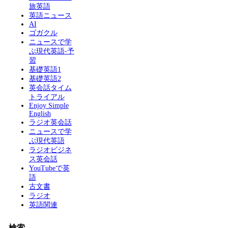
旅英語
英語ニュース
AI
ゴガクル
ニュースで学
ぶ現代英語-予
習
基礎英語1
基礎英語2
英会話タイム
トライアル
Enjoy Simple
English
ラジオ英会話
ニュースで学
ぶ現代英語
ラジオビジネ
ス英会話
YouTubeで英
語
古文書
ラジオ
英語関連
検索