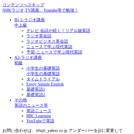
コンテンツへスキップ
NHKラジオ,TV講座、Youtube等で勉強！
B1,2-ラジオ講座
中上級
テレビ 会話が続く！リアル旅英語
ラジオ英会話
ラジオビジネス英会話
ニュースで学ぶ現代英語
予習-ニュースで学ぶ現代英語
A2-ラジオ講座
初級
小学生の基礎英語
小学生の基礎英語
タイムトライアル
Enjoy Simple English
基礎英語1
基礎英語2
その他
英語のニュース等
英語ニュース
BBC Learning
YouTubeで英語
お問い合わせは、itfujii_yahoo.co.jp アンダーバーを@に変更して