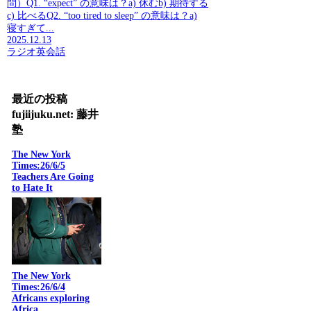
問）Q1. “expect” の意味は？a) 休むb) 期待する
c) 比べるQ2. “too tired to sleep” の意味は？a)
寝すぎて...
2025.12.13
ラジオ英会話
最近の投稿
fujiijuku.net: 藤井
塾
The New York
Times:26/6/5
Teachers Are Going
to Hate It
The New York
Times:26/6/4
Africans exploring
Africa