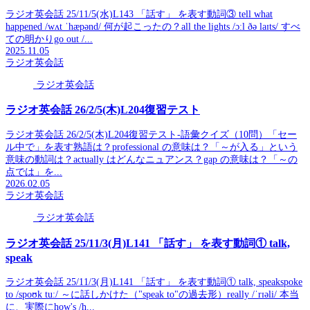
ラジオ英会話 25/11/5(水)L143 「話す」 を表す動詞③ tell what
happened /wʌt ˈhæpənd/ 何が起こったの？all the lights /ɔːl ðə laɪts/ すべ
ての明かりgo out /...
2025.11.05
ラジオ英会話
ラジオ英会話
ラジオ英会話 26/2/5(木)L204復習テスト
ラジオ英会話 26/2/5(木)L204復習テスト-語彙クイズ（10問）「セー
ル中で」を表す熟語は？professional の意味は？「～が入る」という
意味の動詞は？actually はどんなニュアンス？gap の意味は？「～の
点では」を...
2026.02.05
ラジオ英会話
ラジオ英会話
ラジオ英会話 25/11/3(月)L141 「話す」 を表す動詞① talk,
speak
ラジオ英会話 25/11/3(月)L141 「話す」 を表す動詞① talk, speakspoke
to /spoʊk tuː/ ～に話しかけた（"speak to"の過去形）really /ˈrɪəli/ 本当
に、実際にhow's /h...