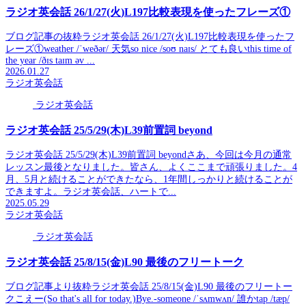
ラジオ英会話 26/1/27(火)L197比較表現を使ったフレーズ①
ブログ記事の抜粋ラジオ英会話 26/1/27(火)L197比較表現を使ったフ
レーズ①weather /ˈweðər/ 天気so nice /soʊ naɪs/ とても良いthis time of
the year /ðɪs taɪm əv ...
2026.01.27
ラジオ英会話
ラジオ英会話
ラジオ英会話 25/5/29(木)L39前置詞 beyond
ラジオ英会話 25/5/29(木)L39前置詞 beyondさあ、今回は今月の通常
レッスン最後となりました。皆さん、よくここまで頑張りました。4
月、5月と続けることができたなら、1年間しっかりと続けることが
できますよ。ラジオ英会話、ハートで...
2025.05.29
ラジオ英会話
ラジオ英会話
ラジオ英会話 25/8/15(金)L90 最後のフリートーク
ブログ記事より抜粋ラジオ英会話 25/8/15(金)L90 最後のフリートー
クこえー(So that's all for today.)Bye.-someone /ˈsʌmwʌn/ 誰かtap /tæp/