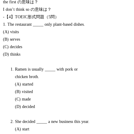
the first の意味は？
I don’t think so の意味は？
-【4】TOEIC形式問題（5問）
1. The restaurant _____ only plant-based dishes.
(A) visits
(B) serves
(C) decides
(D) thinks
Ramen is usually _____ with pork or
chicken broth.
(A) started
(B) visited
(C) made
(D) decided
She decided _____ a new business this year.
(A) start