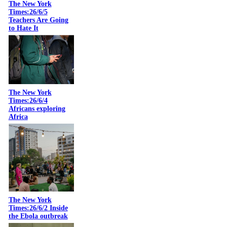
The New York
Times:26/6/5
Teachers Are Going
to Hate It
The New York
Times:26/6/4
Africans exploring
Africa
The New York
Times:26/6/2 Inside
the Ebola outbreak