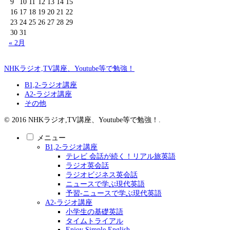
9
10
11
12
13
14
15
16
17
18
19
20
21
22
23
24
25
26
27
28
29
30
31
« 2月
NHKラジオ,TV講座、Youtube等で勉強！
B1,2-ラジオ講座
A2-ラジオ講座
その他
© 2016 NHKラジオ,TV講座、Youtube等で勉強！.
メニュー
B1,2-ラジオ講座
テレビ 会話が続く！リアル旅英語
ラジオ英会話
ラジオビジネス英会話
ニュースで学ぶ現代英語
予習-ニュースで学ぶ現代英語
A2-ラジオ講座
小学生の基礎英語
タイムトライアル
Enjoy Simple English