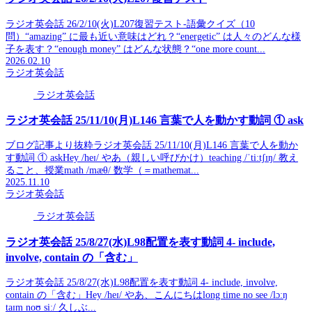
ラジオ英会話 26/2/10(火)L207復習テスト-語彙クイズ（10
問）“amazing” に最も近い意味はどれ？“energetic” は人々のどんな様
子を表す？“enough money” はどんな状態？“one more count...
2026.02.10
ラジオ英会話
ラジオ英会話
ラジオ英会話 25/11/10(月)L146 言葉で人を動かす動詞 ① ask
ブログ記事より抜粋ラジオ英会話 25/11/10(月)L146 言葉で人を動か
す動詞 ① askHey /heɪ/ やあ（親しい呼びかけ）teaching /ˈtiːtʃɪŋ/ 教え
ること、授業math /mæθ/ 数学（＝mathemat...
2025.11.10
ラジオ英会話
ラジオ英会話
ラジオ英会話 25/8/27(水)L98配置を表す動詞 4- include,
involve, contain の「含む」
ラジオ英会話 25/8/27(水)L98配置を表す動詞 4- include, involve,
contain の「含む」Hey /heɪ/ やあ、こんにちはlong time no see /lɔːŋ
taɪm noʊ siː/ 久しぶ...