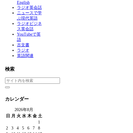
English
ラジオ英会話
ニュースで学
ぶ現代英語
ラジオビジネ
ス英会話
YouTubeで英
語
古文書
ラジオ
英語関連
検索
カレンダー
2026年8月
日
月
火
水
木
金
土
1
2
3
4
5
6
7
8