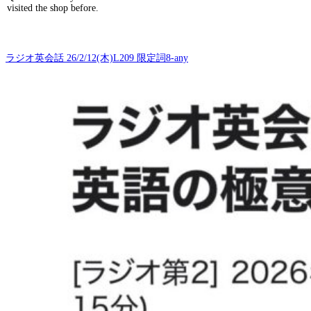
visited the shop before.
ラジオ英会話 26/2/12(木)L209 限定詞8-any