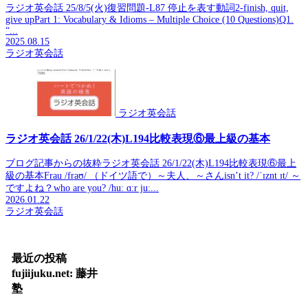
ラジオ英会話 25/8/5(火)復習問題-L87 停止を表す動詞2-finish, quit,
give upPart 1: Vocabulary & Idioms – Multiple Choice (10 Questions)Q1.
“...
2025.08.15
ラジオ英会話
ラジオ英会話
ラジオ英会話 26/1/22(木)L194比較表現⑥最上級の基本
ブログ記事からの抜粋ラジオ英会話 26/1/22(木)L194比較表現⑥最上
級の基本Frau /fraʊ/ （ドイツ語で）～夫人、～さんisn’t it? /ˈɪznt ɪt/ ～
ですよね？who are you? /huː ɑːr juː...
2026.01.22
ラジオ英会話
最近の投稿
fujiijuku.net: 藤井
塾