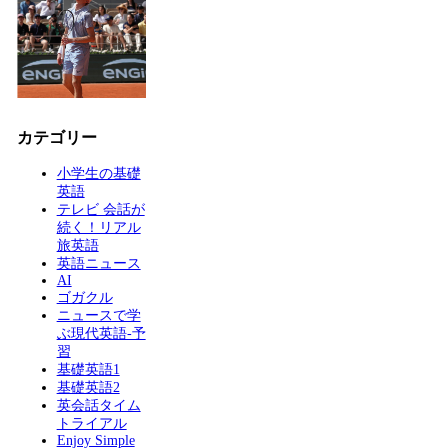
カテゴリー
小学生の基礎
英語
テレビ 会話が
続く！リアル
旅英語
英語ニュース
AI
ゴガクル
ニュースで学
ぶ現代英語-予
習
基礎英語1
基礎英語2
英会話タイム
トライアル
Enjoy Simple