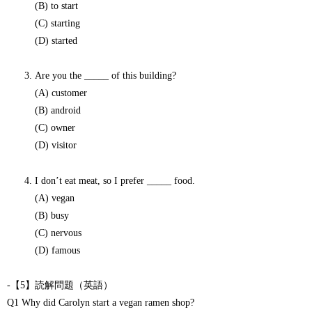
(B) to start
(C) starting
(D) started
Are you the _____ of this building?
(A) customer
(B) android
(C) owner
(D) visitor
I don’t eat meat, so I prefer _____ food.
(A) vegan
(B) busy
(C) nervous
(D) famous
-【5】読解問題（英語）
Q1 Why did Carolyn start a vegan ramen shop?