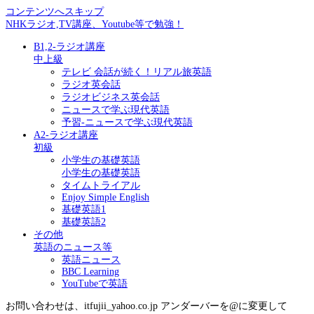
コンテンツへスキップ
NHKラジオ,TV講座、Youtube等で勉強！
B1,2-ラジオ講座
中上級
テレビ 会話が続く！リアル旅英語
ラジオ英会話
ラジオビジネス英会話
ニュースで学ぶ現代英語
予習-ニュースで学ぶ現代英語
A2-ラジオ講座
初級
小学生の基礎英語
小学生の基礎英語
タイムトライアル
Enjoy Simple English
基礎英語1
基礎英語2
その他
英語のニュース等
英語ニュース
BBC Learning
YouTubeで英語
お問い合わせは、itfujii_yahoo.co.jp アンダーバーを@に変更して