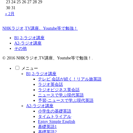
23
24
25
26
27
28
29
30
31
« 2月
NHKラジオ,TV講座、Youtube等で勉強！
B1,2-ラジオ講座
A2-ラジオ講座
その他
© 2016 NHKラジオ,TV講座、Youtube等で勉強！.
メニュー
B1,2-ラジオ講座
テレビ 会話が続く！リアル旅英語
ラジオ英会話
ラジオビジネス英会話
ニュースで学ぶ現代英語
予習-ニュースで学ぶ現代英語
A2-ラジオ講座
小学生の基礎英語
タイムトライアル
Enjoy Simple English
基礎英語1
基礎英語2