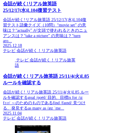
会話が続く!リアル旅英語
25/12/17(水)L104復習テスト
会話が続く!リアル旅英語 25/12/17(水)L104復
習テスト語彙クイズ（10問）“movie set” の意
味は？“actually” が文頭で使われるときのニュ
アンスは？“take a picture” の意味は？“turn
aro...
2025.12.18
テレビ 会話が続く！リアル旅英語
テレビ 会話が続く！リアル旅英
語
会話が続く! リアル旅英語 25/11/4(火)L85
ルールを確認する
会話が続く! リアル旅英語 25/11/4(火)L85 ルー
ルを確認するgoal /ɡoʊl/ 目的、目標is for /ɪz
fɔːr/ ～のためのものであるfind /faɪnd/ 見つけ
る、発見するas many as /æz ˈme...
2025.11.04
テレビ 会話が続く！リアル旅英語