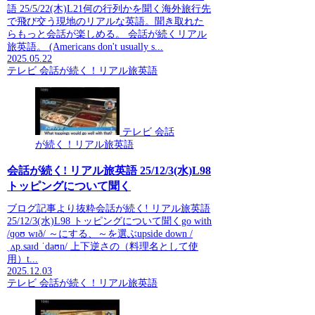
語 25/5/22(木)L21何の行列かを聞く海外旅行先
で飛び交う現地のリアルな英語。聞き取れた
らもっと会話が楽しめる。 会話が続くリアル
旅英語。 (Americans don't usually s...
2025.05.22
テレビ 会話が続く！リアル旅英語
テレビ 会話
が続く！リアル旅英語
会話が続く! リアル旅英語 25/12/3(水)L98
トッピングについて聞く
ブログ記事より抜粋会話が続く! リアル旅英語
25/12/3(水)L98 トッピングについて聞くgo with
/ɡoʊ wɪð/ ～にする、～を選ぶupside down /
ˌʌp.saɪd ˈdaʊn/ 上下逆さの（料理名として使
用）t...
2025.12.03
テレビ 会話が続く！リアル旅英語