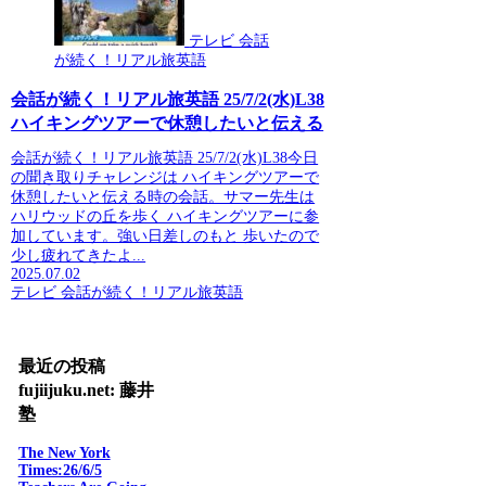
テレビ 会話
が続く！リアル旅英語
会話が続く！リアル旅英語 25/7/2(水)L38
ハイキングツアーで休憩したいと伝える
会話が続く！リアル旅英語 25/7/2(水)L38今日
の聞き取りチャレンジは ハイキングツアーで
休憩したいと伝える時の会話。サマー先生は
ハリウッドの丘を歩く ハイキングツアーに参
加しています。強い日差しのもと 歩いたので
少し疲れてきたよ...
2025.07.02
テレビ 会話が続く！リアル旅英語
最近の投稿
fujiijuku.net: 藤井
塾
The New York
Times:26/6/5