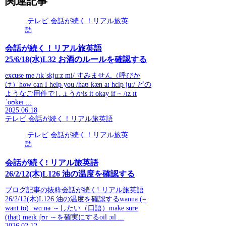
関連記事
テレビ 会話が続く！リアル旅英
語
会話が続く！リアル旅英語
25/6/18(水)L32 お酒のルールを確認する
excuse me /ɪkˈskjuːz mi/ すみません（呼びか
け）how can I help you /haʊ kæn aɪ hɛlp juː/ どの
ようなご用件でしょうかis it okay if ~ /ɪz ɪt
ˈoʊkeɪ ...
2025.06.18
テレビ 会話が続く！リアル旅英語
テレビ 会話が続く！リアル旅英
語
会話が続く! リアル旅英語
26/2/12(木)L126 油の温度を確認する
ブログ記事の抜粋会話が続く! リアル旅英語
26/2/12(木)L126 油の温度を確認するwanna (=
want to) ˈwɑːnə ～したい（口語）make sure
(that) meɪk ʃʊr ～を確実にするoil ɔɪl ...
2026.02.12