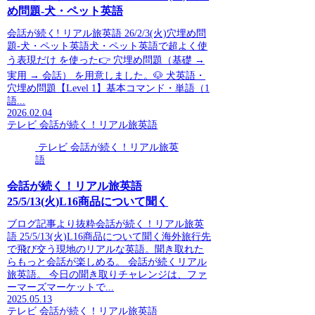
め問題-犬・ペット英語
会話が続く! リアル旅英語 26/2/3(火)穴埋め問
題-犬・ペット英語犬・ペット英語で超よく使
う表現だけ を使った👉 穴埋め問題（基礎 →
実用 → 会話） を用意しました。🐶 犬英語・
穴埋め問題【Level 1】基本コマンド・単語（1
語...
2026.02.04
テレビ 会話が続く！リアル旅英語
テレビ 会話が続く！リアル旅英
語
会話が続く！リアル旅英語
25/5/13(火)L16商品について聞く
ブログ記事より抜粋会話が続く！リアル旅英
語 25/5/13(火)L16商品について聞く海外旅行先
で飛び交う現地のリアルな英語。聞き取れた
らもっと会話が楽しめる。 会話が続くリアル
旅英語。 今日の聞き取りチャレンジは、ファ
ーマーズマーケットで...
2025.05.13
テレビ 会話が続く！リアル旅英語