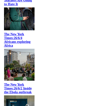
Teachers Are Going
to Hate It
The New York
Times:26/6/4
Africans exploring
Africa
The New York
Times:26/6/2 Inside
the Ebola outbreak