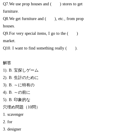
Q7.We use prop houses and ( ) stores to get
furniture.
Q8.We get furniture and ( ), etc., from prop
houses.
Q9.For very special items, I go to the ( )
market.
Q10. I want to find something really ( ).
解答
1). B. 宝探しゲーム
2). B. 生計のために
3). B. ～に特有の
4). B. ～の前に
5). B. 印象的な
穴埋め問題（10問）
1. scavenger
2. for
3. designer