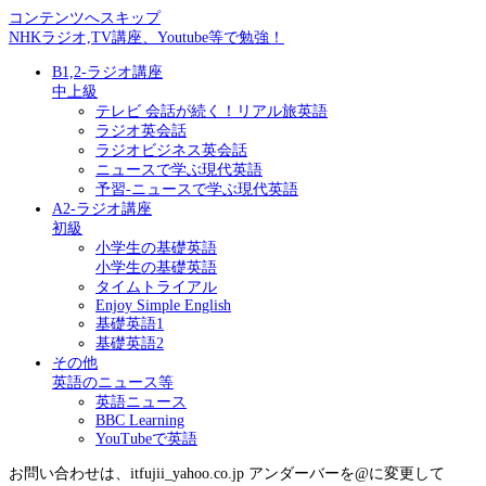
コンテンツへスキップ
NHKラジオ,TV講座、Youtube等で勉強！
B1,2-ラジオ講座
中上級
テレビ 会話が続く！リアル旅英語
ラジオ英会話
ラジオビジネス英会話
ニュースで学ぶ現代英語
予習-ニュースで学ぶ現代英語
A2-ラジオ講座
初級
小学生の基礎英語
小学生の基礎英語
タイムトライアル
Enjoy Simple English
基礎英語1
基礎英語2
その他
英語のニュース等
英語ニュース
BBC Learning
YouTubeで英語
お問い合わせは、itfujii_yahoo.co.jp アンダーバーを@に変更して