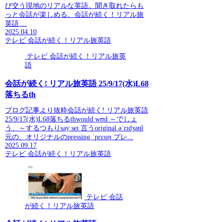
び交う現地のリアルな英語。聞き取れたらも
っと会話が楽しめる。会話が続く！リアル旅
英語 ...
2025.04.10
テレビ 会話が続く！リアル旅英語
テレビ 会話が続く！リアル旅英
語
会話が続く! リアル旅英語 25/9/17(水)L68
落ちるth
ブログ記事より抜粋会話が続く! リアル旅英語
25/9/17(水)L68落ちるthwould wʊd ～でしょ
う、～するつもりsay seɪ 言うoriginal əˈrɪdʒənl
元の、オリジナルのpressing ˈprɛsɪŋ プレ...
2025.09.17
テレビ 会話が続く！リアル旅英語
テレビ 会話
が続く！リアル旅英語