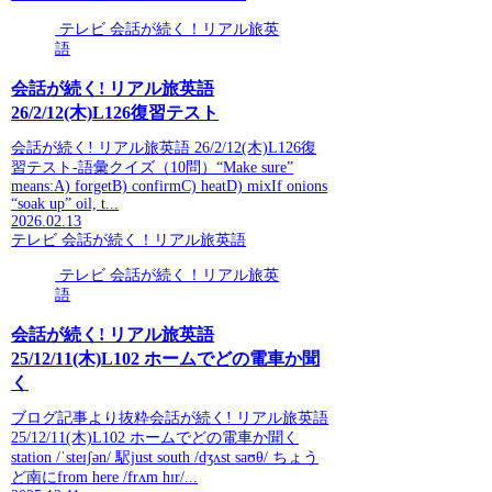
テレビ 会話が続く！リアル旅英
語
会話が続く! リアル旅英語
26/2/12(木)L126復習テスト
会話が続く! リアル旅英語 26/2/12(木)L126復
習テスト-語彙クイズ（10問）“Make sure”
means:A) forgetB) confirmC) heatD) mixIf onions
“soak up” oil, t...
2026.02.13
テレビ 会話が続く！リアル旅英語
テレビ 会話が続く！リアル旅英
語
会話が続く! リアル旅英語
25/12/11(木)L102 ホームでどの電車か聞
く
ブログ記事より抜粋会話が続く! リアル旅英語
25/12/11(木)L102 ホームでどの電車か聞く
station /ˈsteɪʃən/ 駅just south /dʒʌst saʊθ/ ちょう
ど南にfrom here /frʌm hɪr/...