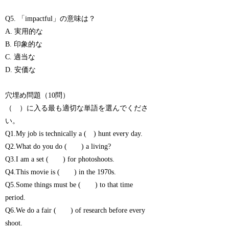
Q5. 「impactful」の意味は？
A. 実用的な
B. 印象的な
C. 適当な
D. 安価な
穴埋め問題（10問）
（ ）に入る最も適切な単語を選んでくださ
い。
Q1.My job is technically a ( ) hunt every day.
Q2.What do you do ( ) a living?
Q3.I am a set ( ) for photoshoots.
Q4.This movie is ( ) in the 1970s.
Q5.Some things must be ( ) to that time
period.
Q6.We do a fair ( ) of research before every
shoot.