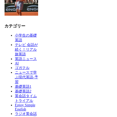
カテゴリー
小学生の基礎
英語
テレビ 会話が
続く！リアル
旅英語
英語ニュース
AI
ゴガクル
ニュースで学
ぶ現代英語-予
習
基礎英語1
基礎英語2
英会話タイム
トライアル
Enjoy Simple
English
ラジオ英会話