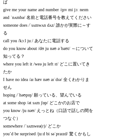
ば
give me your name and number /ɡɪv mi jɔː neɪm
ənd ˈnʌmbə/ 名前と電話番号を教えてください
someone does /ˈsʌmwʌn dʌz/ 誰かが実際に～す
る
call you /kɔːl juː/ あなたに電話する
do you know about /dʊ ju nəʊ əˈbaʊt/ ～について
知ってる？
where you left it /weə ju left ɪt/ どこに置いてき
たか
I have no idea /aɪ hæv nəʊ aɪˈdɪə/ 全くわかりま
せん
hoping /ˈhəʊpɪŋ/ 願っている、望んでいる
at some shop /ət sʌm ʃɒp/ どこかのお店で
you know /ju nəʊ/ えっとね（口語で話しの間を
つなぐ）
somewhere /ˈsʌmweə(r)/ どこか
you’d be surprised /juːd bi səˈpraɪzd/ 驚くかもし