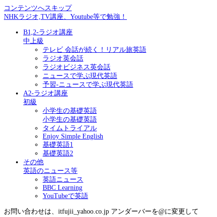
コンテンツへスキップ
NHKラジオ,TV講座、Youtube等で勉強！
B1,2-ラジオ講座
中上級
テレビ 会話が続く！リアル旅英語
ラジオ英会話
ラジオビジネス英会話
ニュースで学ぶ現代英語
予習-ニュースで学ぶ現代英語
A2-ラジオ講座
初級
小学生の基礎英語
小学生の基礎英語
タイムトライアル
Enjoy Simple English
基礎英語1
基礎英語2
その他
英語のニュース等
英語ニュース
BBC Learning
YouTubeで英語
お問い合わせは、itfujii_yahoo.co.jp アンダーバーを@に変更して