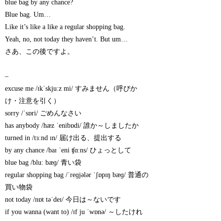
blue bag by any chance?
Blue bag. Um…
Like it’s like a like a regular shopping bag.
Yeah, no, not today they haven’t. But um…
さあ、この後ですよ。
–
excuse me /ɪkˈskjuːz mi/ すみません（呼びか
け・注意を引く）
sorry /ˈsɒri/ ごめんなさい
has anybody /hæz ˈenibɒdi/ 誰か～しましたか
turned in /tɜːnd ɪn/ 届け出る、提出する
by any chance /baɪ ˈeni ʧɑːns/ ひょっとして
blue bag /bluː bæɡ/ 青い袋
regular shopping bag /ˈreɡjələr ˈʃɒpɪŋ bæɡ/ 普通の
買い物袋
not today /nɒt təˈdeɪ/ 今日は～ないです
if you wanna (want to) /ɪf ju ˈwɒnə/ ～したけれ