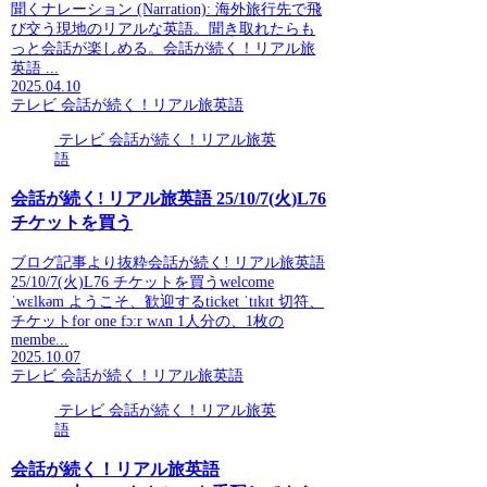
聞くナレーション (Narration): 海外旅行先で飛
び交う現地のリアルな英語。聞き取れたらも
っと会話が楽しめる。会話が続く！リアル旅
英語 ...
2025.04.10
テレビ 会話が続く！リアル旅英語
テレビ 会話が続く！リアル旅英
語
会話が続く! リアル旅英語 25/10/7(火)L76
チケットを買う
ブログ記事より抜粋会話が続く! リアル旅英語
25/10/7(火)L76 チケットを買うwelcome
ˈwɛlkəm ようこそ、歓迎するticket ˈtɪkɪt 切符、
チケットfor one fɔːr wʌn 1人分の、1枚の
membe...
2025.10.07
テレビ 会話が続く！リアル旅英語
テレビ 会話が続く！リアル旅英
語
会話が続く！リアル旅英語