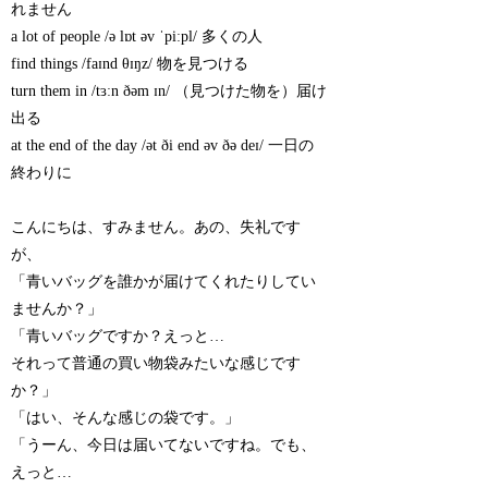
れません
a lot of people /ə lɒt əv ˈpiːpl/ 多くの人
find things /faɪnd θɪŋz/ 物を見つける
turn them in /tɜːn ðəm ɪn/ （見つけた物を）届け
出る
at the end of the day /ət ði end əv ðə deɪ/ 一日の
終わりに
こんにちは、すみません。あの、失礼です
が、
「青いバッグを誰かが届けてくれたりしてい
ませんか？」
「青いバッグですか？えっと…
それって普通の買い物袋みたいな感じです
か？」
「はい、そんな感じの袋です。」
「うーん、今日は届いてないですね。でも、
えっと…