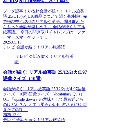
25/5/13(火)L16商品について聞く
ブログ記事より抜粋会話が続く！リアル旅英
語 25/5/13(火)L16商品について聞く海外旅行先
で飛び交う現地のリアルな英語。聞き取れた
らもっと会話が楽しめる。 会話が続くリアル
旅英語。 今日の聞き取りチャレンジは、ファ
ーマーズマーケットで...
2025.05.13
テレビ 会話が続く！リアル旅英語
テレビ 会話が続く！リアル旅英
語
会話が続く! リアル旅英語 25/12/2(火)L97
語彙クイズ（10問)
会話が続く! リアル旅英語 25/12/2(火)L97語彙
クイズ（10問)語彙クイズ（Vocabulary Quiz）
Q1. 「upside down」の意味として最も近いも
のはどれ？A. とても柔らかいB. 逆さまにC. 焼
きたてのD. ...
2025.12.02
テレビ 会話が続く！リアル旅英語