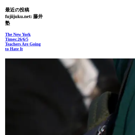
最近の投稿
fujiijuku.net: 藤井
塾
The New York
Times:26/6/5
Teachers Are Going
to Hate It