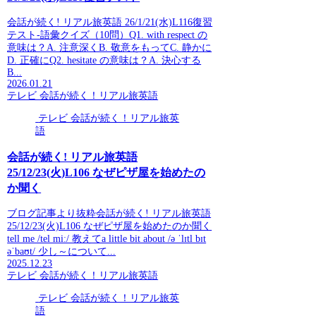
会話が続く! リアル旅英語 26/1/21(水)L116復習
テスト-語彙クイズ（10問）Q1. with respect の
意味は？A. 注意深くB. 敬意をもってC. 静かに
D. 正確にQ2. hesitate の意味は？A. 決心する
B...
2026.01.21
テレビ 会話が続く！リアル旅英語
テレビ 会話が続く！リアル旅英
語
会話が続く! リアル旅英語
25/12/23(火)L106 なぜピザ屋を始めたの
か聞く
ブログ記事より抜粋会話が続く! リアル旅英語
25/12/23(火)L106 なぜピザ屋を始めたのか聞く
tell me /tel miː/ 教えてa little bit about /ə ˈlɪtl bɪt
əˈbaʊt/ 少し～について...
2025.12.23
テレビ 会話が続く！リアル旅英語
テレビ 会話が続く！リアル旅英
語