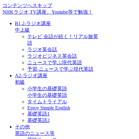
コンテンツへスキップ
NHKラジオ,TV講座、Youtube等で勉強！
B1,2-ラジオ講座
中上級
テレビ 会話が続く！リアル旅英
語
ラジオ英会話
ラジオビジネス英会話
ニュースで学ぶ現代英語
予習-ニュースで学ぶ現代英語
A2-ラジオ講座
初級
小学生の基礎英語
小学生の基礎英語
タイムトライアル
Enjoy Simple English
基礎英語1
基礎英語2
その他
英語のニュース等