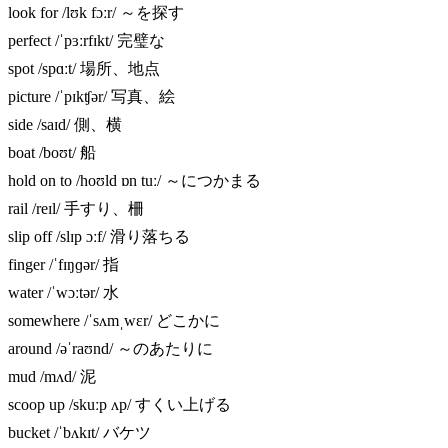
look for /lʊk fɔːr/ ～を探す
perfect /ˈpɜːrfɪkt/ 完璧な
spot /spɑːt/ 場所、地点
picture /ˈpɪkʧər/ 写真、絵
side /saɪd/ 側、横
boat /boʊt/ 船
hold on to /hoʊld ɒn tuː/ ～につかまる
rail /reɪl/ 手すり、柵
slip off /slɪp ɔːf/ 滑り落ちる
finger /ˈfɪŋɡər/ 指
water /ˈwɔːtər/ 水
somewhere /ˈsʌmˌwɛr/ どこかに
around /əˈraʊnd/ ～のあたりに
mud /mʌd/ 泥
scoop up /skuːp ʌp/ すくい上げる
bucket /ˈbʌkɪt/ バケツ