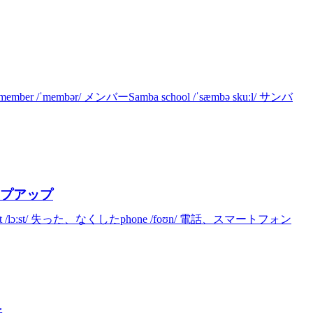
 /ˈmembər/ メンバーSamba school /ˈsæmbə skuːl/ サンバ
ステップアップ
ost /lɔːst/ 失った、なくしたphone /foʊn/ 電話、スマートフォン