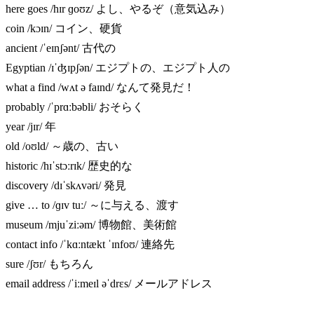
here goes /hɪr ɡoʊz/ よし、やるぞ（意気込み）
coin /kɔɪn/ コイン、硬貨
ancient /ˈeɪnʃənt/ 古代の
Egyptian /ɪˈʤɪpʃən/ エジプトの、エジプト人の
what a find /wʌt ə faɪnd/ なんて発見だ！
probably /ˈprɑːbəbli/ おそらく
year /jɪr/ 年
old /oʊld/ ～歳の、古い
historic /hɪˈstɔːrɪk/ 歴史的な
discovery /dɪˈskʌvəri/ 発見
give … to /ɡɪv tuː/ ～に与える、渡す
museum /mjuˈziːəm/ 博物館、美術館
contact info /ˈkɑːntækt ˈɪnfoʊ/ 連絡先
sure /ʃʊr/ もちろん
email address /ˈiːmeɪl əˈdrɛs/ メールアドレス