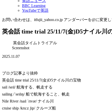
英語ニュース
BBC Learning
YouTubeで英語
お問い合わせは、itfujii_yahoo.co.jp アンダーバーを@に変更
英会話 time trial 25/11/7(金)D5ナイル
英会話タイムトライアル
Screenshot
2025.11.07
ブログ記事より抜粋
英会話 time trial 25/11/7(金)D5ナイル川の宝物
sail /seɪl/ 航海する、帆走する
sailing /ˈseɪlɪŋ/ 船で航海すること、帆走
Nile River /naɪl ˈrɪvər/ ナイル川
cruise ship /kruːz ʃɪp/ クルーズ船