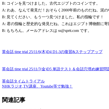
B: コインを見つけました。古代エジプトのコインです。
A: わあ、なんて発見だ！おそらく2000年前のものだね。泥
B: 見てください、もう一つ見つけました。私の指輪です！
A: 君の指輪と歴史的な発見だね。これはエジプト博物館に
B: もちろん。メールアドレスは ss@sprtt.com です。
英会話 time trial 25/11/6(木)D4 D1-3の復習&ステップアップ
英会話 time trial 25/11/7(金)D5 単語テスト＆会話穴埋め
英会話タイムトライアル
NHKラジオ,TV講座、Youtube等で勉強！
関連記事