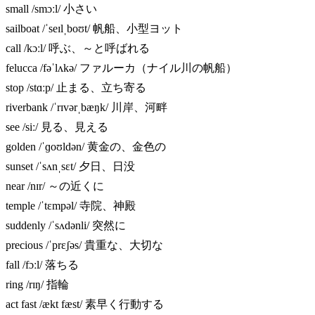
small /smɔːl/ 小さい
sailboat /ˈseɪlˌboʊt/ 帆船、小型ヨット
call /kɔːl/ 呼ぶ、～と呼ばれる
felucca /fəˈlʌkə/ ファルーカ（ナイル川の帆船）
stop /stɑːp/ 止まる、立ち寄る
riverbank /ˈrɪvərˌbæŋk/ 川岸、河畔
see /siː/ 見る、見える
golden /ˈɡoʊldən/ 黄金の、金色の
sunset /ˈsʌnˌsɛt/ 夕日、日没
near /nɪr/ ～の近くに
temple /ˈtɛmpəl/ 寺院、神殿
suddenly /ˈsʌdənli/ 突然に
precious /ˈprɛʃəs/ 貴重な、大切な
fall /fɔːl/ 落ちる
ring /rɪŋ/ 指輪
act fast /ækt fæst/ 素早く行動する