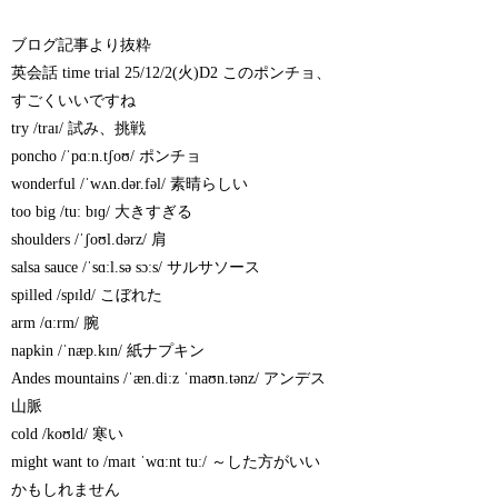
ブログ記事より抜粋
英会話 time trial 25/12/2(火)D2 このポンチョ、
すごくいいですね
try /traɪ/ 試み、挑戦
poncho /ˈpɑːn.tʃoʊ/ ポンチョ
wonderful /ˈwʌn.dər.fəl/ 素晴らしい
too big /tuː bɪɡ/ 大きすぎる
shoulders /ˈʃoʊl.dərz/ 肩
salsa sauce /ˈsɑːl.sə sɔːs/ サルサソース
spilled /spɪld/ こぼれた
arm /ɑːrm/ 腕
napkin /ˈnæp.kɪn/ 紙ナプキン
Andes mountains /ˈæn.diːz ˈmaʊn.tənz/ アンデス
山脈
cold /koʊld/ 寒い
might want to /maɪt ˈwɑːnt tuː/ ～した方がいい
かもしれません