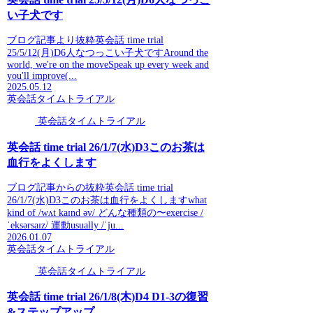
い子犬です
ブログ記事より抜粋英会話 time trial
25/5/12(月)D6人なつっこい子犬ですAround the
world, we're on the moveSpeak up every week and
you'll improve(...
2025.05.12
英会話タイムトライアル
英会話タイムトライアル
英会話 time trial 26/1/7(水)D3このお茶は
血行をよくします
ブログ記事からの抜粋英会話 time trial
26/1/7(水)D3このお茶は血行をよくしますwhat
kind of /wʌt kaɪnd əv/ どんな種類の〜exercise /
ˈeksərsaɪz/ 運動usually /ˈju...
2026.01.07
英会話タイムトライアル
英会話タイムトライアル
英会話 time trial 26/1/8(木)D4 D1-3の復習
&ステップアップ