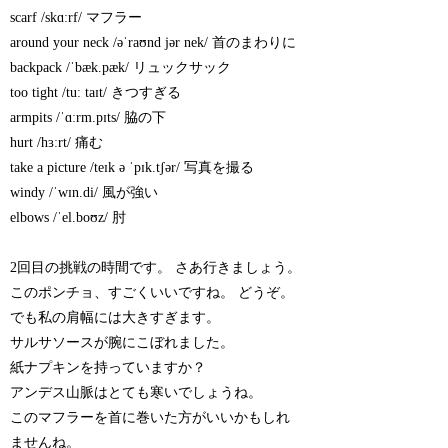
scarf /skɑːrf/ マフラー
around your neck /əˈraʊnd jər nek/ 首のまわりに
backpack /ˈbæk.pæk/ リュックサック
too tight /tuː taɪt/ きつすぎる
armpits /ˈɑːrm.pɪts/ 脇の下
hurt /hɜːrt/ 痛む
take a picture /teɪk ə ˈpɪk.tʃər/ 写真を撮る
windy /ˈwɪn.di/ 風が強い
elbows /ˈel.boʊz/ 肘
2回目の挑戦の時間です。 さあ行きましょう。
このポンチョ、すごくいいですね。 どうぞ。
でも私の肩幅には大きすぎます。
サルサソースが腕にこぼれました。
紙ナプキンを持っていますか？
アンデス山脈はとても寒いでしょうね。
このマフラーを首に巻いた方がいいかもしれ
ませんね。