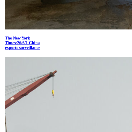
The New York
Times:26/6/1 China
exports surveillance