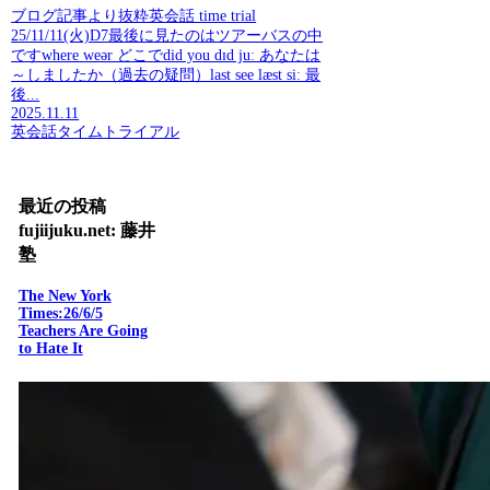
ブログ記事より抜粋英会話 time trial
25/11/11(火)D7最後に見たのはツアーバスの中
ですwhere weər どこでdid you dɪd juː あなたは
～しましたか（過去の疑問）last see læst siː 最
後...
2025.11.11
英会話タイムトライアル
最近の投稿
fujiijuku.net: 藤井
塾
The New York
Times:26/6/5
Teachers Are Going
to Hate It