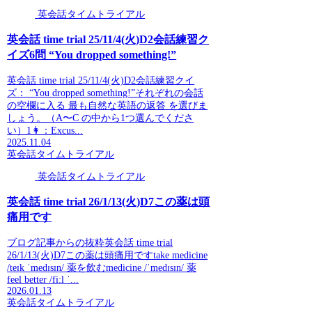
英会話タイムトライアル
英会話 time trial 25/11/4(火)D2会話練習ク
イズ6問 “You dropped something!”
英会話 time trial 25/11/4(火)D2会話練習クイ
ズ： “You dropped something!”それぞれの会話
の空欄に入る 最も自然な英語の返答 を選びま
しょう。（A〜C の中から1つ選んでくださ
い）1👩：Excus...
2025.11.04
英会話タイムトライアル
英会話タイムトライアル
英会話 time trial 26/1/13(火)D7この薬は頭
痛用です
ブログ記事からの抜粋英会話 time trial
26/1/13(火)D7この薬は頭痛用ですtake medicine
/teɪk ˈmedɪsɪn/ 薬を飲むmedicine /ˈmedɪsɪn/ 薬
feel better /fiːl ˈ...
2026.01.13
英会話タイムトライアル