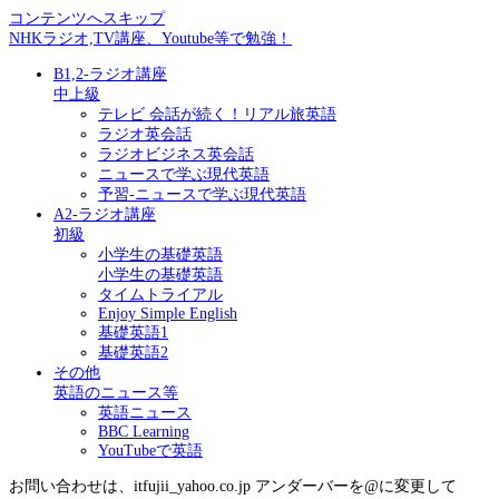
コンテンツへスキップ
NHKラジオ,TV講座、Youtube等で勉強！
B1,2-ラジオ講座
中上級
テレビ 会話が続く！リアル旅英語
ラジオ英会話
ラジオビジネス英会話
ニュースで学ぶ現代英語
予習-ニュースで学ぶ現代英語
A2-ラジオ講座
初級
小学生の基礎英語
小学生の基礎英語
タイムトライアル
Enjoy Simple English
基礎英語1
基礎英語2
その他
英語のニュース等
英語ニュース
BBC Learning
YouTubeで英語
お問い合わせは、itfujii_yahoo.co.jp アンダーバーを@に変更して