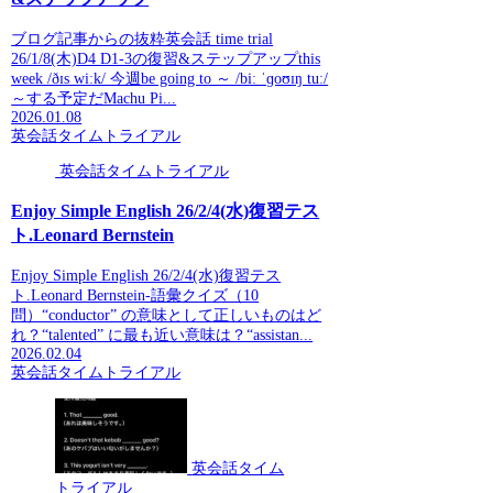
ブログ記事からの抜粋英会話 time trial
26/1/8(木)D4 D1-3の復習&ステップアップthis
week /ðɪs wiːk/ 今週be going to ～ /biː ˈɡoʊɪŋ tuː/
～する予定だMachu Pi...
2026.01.08
英会話タイムトライアル
英会話タイムトライアル
Enjoy Simple English 26/2/4(水)復習テス
ト.Leonard Bernstein
Enjoy Simple English 26/2/4(水)復習テス
ト.Leonard Bernstein-語彙クイズ（10
問）“conductor” の意味として正しいものはど
れ？“talented” に最も近い意味は？“assistan...
2026.02.04
英会話タイムトライアル
英会話タイム
トライアル