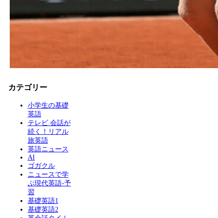
カテゴリー
小学生の基礎
英語
テレビ 会話が
続く！リアル
旅英語
英語ニュース
AI
ゴガクル
ニュースで学
ぶ現代英語-予
習
基礎英語1
基礎英語2