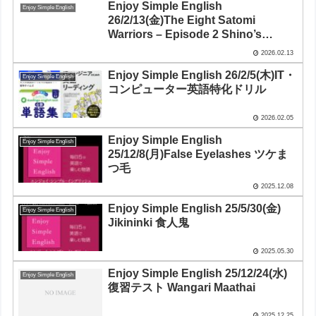
Enjoy Simple English
Enjoy Simple English
26/2/13(金)The Eight Satomi
Warriors – Episode 2 Shino’s
Quest「南総里見八犬伝」第2話 「信
2026.02.13
乃の旅」
Enjoy Simple English 26/2/5(木)IT・
Enjoy Simple English
コンピューター英語特化ドリル
2026.02.05
Enjoy Simple English
Enjoy Simple English
25/12/8(月)False Eyelashes ツケま
つ毛
2025.12.08
Enjoy Simple English 25/5/30(金)
Enjoy Simple English
Jikininki 食人鬼
2025.05.30
Enjoy Simple English 25/12/24(水)
Enjoy Simple English
復習テスト Wangari Maathai
2025.12.25