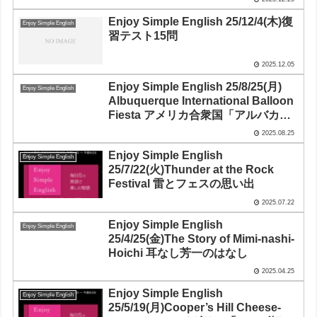
Enjoy Simple English 25/12/4(木)復
Enjoy Simple English
習テスト15問
2025.12.05
Enjoy Simple English 25/8/25(月)
Enjoy Simple English
Albuquerque International Balloon
Fiesta アメリカ合衆国「アルバカー
キ国際熱気球祭り」
2025.08.25
Enjoy Simple English
Enjoy Simple English
25/7/22(火)Thunder at the Rock
Festival 雷とフェスの思い出
2025.07.22
Enjoy Simple English
Enjoy Simple English
25/4/25(金)The Story of Mimi-nashi-
Hoichi 耳なし芳一のはなし
2025.04.25
Enjoy Simple English
Enjoy Simple English
25/5/19(月)Cooper’s Hill Cheese-