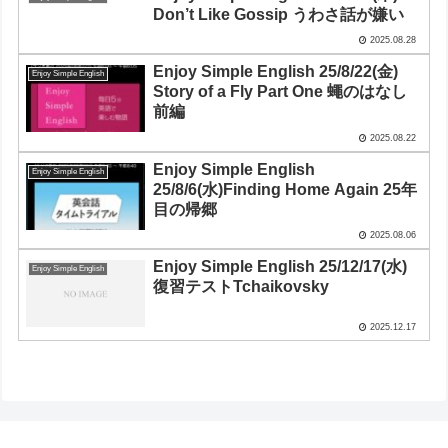
Don’t Like Gossip うわさ話が嫌い
2025.08.28
Enjoy Simple English 25/8/22(金)
Enjoy Simple English
Story of a Fly Part One 蠅のはなし
前編
2025.08.22
Enjoy Simple English
Enjoy Simple English
25/8/6(水)Finding Home Again 25年
目の帰郷
2025.08.06
Enjoy Simple English 25/12/17(水)
Enjoy Simple English
復習テストTchaikovsky
2025.12.17