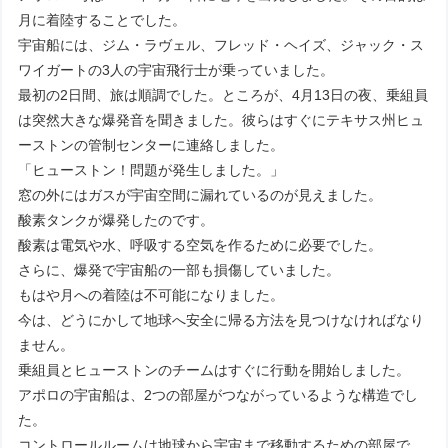
月に着陸することでした。
宇宙船には、ジム・ラヴェル、フレッド・ヘイズ、ジャック・ス
ワイガートの3人の宇宙飛行士が乗っていました。
最初の2日間、旅は順調でした。ところが、4月13日の夜、乗組員
は突然大きな爆発音を聞きました。彼らはすぐにテキサス州ヒュ
ーストンの管制センターに連絡しました。
「ヒューストン！問題が発生しました。」
窓の外にはガスが宇宙空間に漏れているのが見えました。
酸素タンクが爆発したのです。
酸素は電気や水、呼吸する空気を作るために必要でした。
さらに、爆発で宇宙船の一部も損傷していました。
もはや月への着陸は不可能になりました。
今は、どうにかして地球へ安全に帰る方法を見つけなければなり
ません。
乗組員とヒューストンのチームはすぐに行動を開始しました。
アポロの宇宙船は、2つの部屋がつながっているような構造でし
た。
コントロールルームは地球から宇宙まで移動するための部屋で、