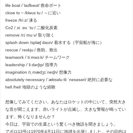
life boat /ˈlaɪfbəʊt/ 救命ボート
close to ~ /kləʊs tuː/ ～に近い
freeze /friːz/ 凍る
Co2 /ˌsiː əʊ ˈtuː/ 二酸化炭素
remove /rɪˈmuːv/ 取り除く
splash down /splæʃ daʊn/ 着水する（宇宙船が海に）
rescue /ˈreskjuː/ 救助、救出
teamwork /ˈtiːmwɜːk/ チームワーク
leadership /ˈliːdərʃɪp/ 指導力
imagination /ɪˌmædʒɪˈneɪʃn/ 想像力
absolutely necessary /ˈæbsəluːtli ˈnesəsəri/ 絶対に必要な
hell /hel/ 地獄のような経験
想像してみてください。あなたはロケットの中にいて、突然大き
な音が聞こえます。赤いライトが点滅し、大きな警報が鳴ってい
ます。怖くなりませんか？
今日は、宇宙での生還という驚くべき物語を聞きましょう。
アポロ13号は1970年4月11日に地球を出発しました。その目的は