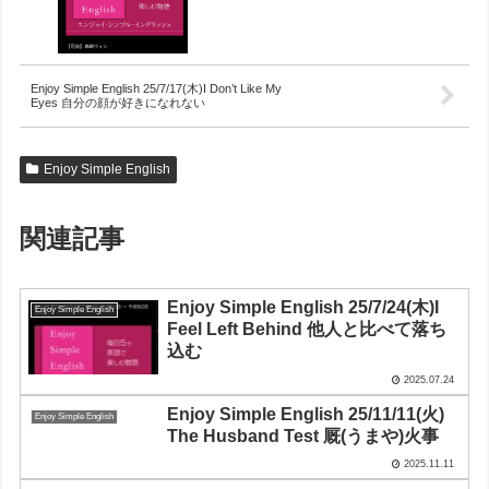
Enjoy Simple English 25/7/17(木)I Don’t Like My
Eyes 自分の顔が好きになれない
Enjoy Simple English
関連記事
Enjoy Simple English 25/7/24(木)I
Enjoy Simple English
Feel Left Behind 他人と比べて落ち
込む
2025.07.24
Enjoy Simple English 25/11/11(火)
Enjoy Simple English
The Husband Test 厩(うまや)火事
2025.11.11