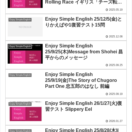
Rolling Race イギリス「チーズ転が
し祭り」
2025.05.19
Enjoy Simple English 25/12/5(金)と
Enjoy Simple English
りかえばや1復習テスト15問
2025.12.06
Enjoy Simple English
Enjoy Simple English
25/9/25(木)Message from Shohei 昌
平からのメッセージ
2025.09.25
Enjoy Simple English
Enjoy Simple English
25/9/19(金)The Story of Chugoro
Part One 忠五郎のはなし 前編
2025.09.19
Enjoy Simple English 26/1/27(火)復
Enjoy Simple English
習テスト Slippery Eel
2026.01.27
Enjoy Simple English 25/8/28(木)I
Enjoy Simple English