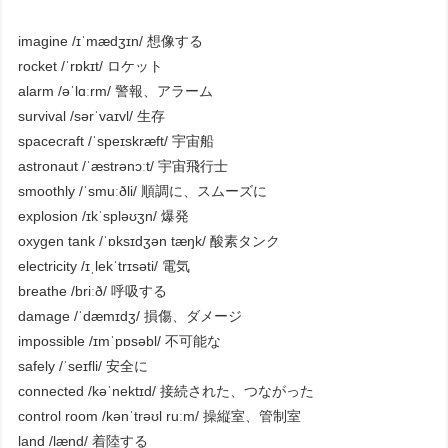
imagine /ɪˈmædʒɪn/ 想像する
rocket /ˈrɒkɪt/ ロケット
alarm /əˈlɑːrm/ 警報、アラーム
survival /sərˈvaɪvl/ 生存
spacecraft /ˈspeɪskræft/ 宇宙船
astronaut /ˈæstrənɔːt/ 宇宙飛行士
smoothly /ˈsmuːðli/ 順調に、スムーズに
explosion /ɪkˈspləʊʒn/ 爆発
oxygen tank /ˈɒksɪdʒən tæŋk/ 酸素タンク
electricity /ɪˌlekˈtrɪsəti/ 電気
breathe /briːð/ 呼吸する
damage /ˈdæmɪdʒ/ 損傷、ダメージ
impossible /ɪmˈpɒsəbl/ 不可能な
safely /ˈseɪfli/ 安全に
connected /kəˈnektɪd/ 接続された、つながった
control room /kənˈtrəʊl ruːm/ 操縦室、管制室
land /lænd/ 着陸する