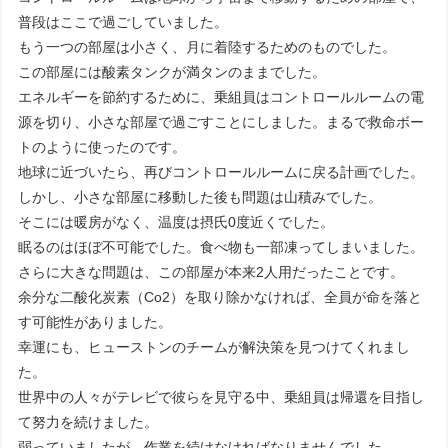
普段はここで過ごしていました。
もう一つの部屋は小さく、月に着陸するためのものでした。
この部屋には酸素タンクが満タンのままでした。
エネルギーを節約するために、乗組員はコントロールルームの電
源を切り、小さな部屋で過ごすことにしました。まるで救命ボー
トのように使ったのです。
地球に近づいたら、再びコントロールルームに戻る計画でした。
しかし、小さな部屋に移動した後も問題は山積みでした。
そこには暖房がなく、温度は摂氏0度近くでした。
眠るのはほぼ不可能でした。食べ物も一部凍ってしまいました。
さらに大きな問題は、この部屋が本来2人用だったことです。
余分な二酸化炭素（Co2）を取り除かなければ、全員が命を落と
す可能性がありました。
幸運にも、ヒューストンのチームが解決策を見つけてくれまし
た。
世界中の人々がテレビで彼らを見守る中、乗組員は帰還を目指し
て努力を続けました。
弱っていましたが、作業を続けなければなりませんでした。