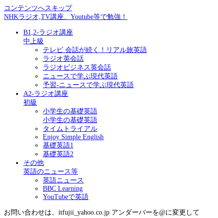
コンテンツへスキップ
NHKラジオ,TV講座、Youtube等で勉強！
B1,2-ラジオ講座
中上級
テレビ 会話が続く！リアル旅英語
ラジオ英会話
ラジオビジネス英会話
ニュースで学ぶ現代英語
予習-ニュースで学ぶ現代英語
A2-ラジオ講座
初級
小学生の基礎英語
小学生の基礎英語
タイムトライアル
Enjoy Simple English
基礎英語1
基礎英語2
その他
英語のニュース等
英語ニュース
BBC Learning
YouTubeで英語
お問い合わせは、itfujii_yahoo.co.jp アンダーバーを@に変更して