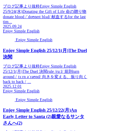
ブログ記事より抜粋Enjoy Simple English
25/9/24(水)Donating the Gift of Life 命の贈り物
donate blood /ˈdoʊneɪt blʌd/ 献血するfor the last
tim...
2025.09.24
Enjoy Simple English
Enjoy Simple English
Enjoy Simple English 25/12/1(月)The Duel
決閱
ブログ記事より抜粋Enjoy Simple English
25/12/1(月)The Duel 決閱rule /ruːl/ 規則turn
around /ˌtɜːrn əˈraʊnd/ 向きを変える、振り向く
back to back /ˌ...
2025.12.01
Enjoy Simple English
Enjoy Simple English
Enjoy Simple English 25/12/22(月)An
Early Letter to Santa (2)親愛なるサンタ
さんへ(2)