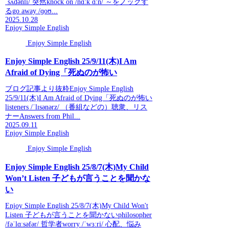
ˈsʌdənli/ 突然knock on /nɑːk ɑːn/ ～をノックす
るgo away /ɡoʊ...
2025.10.28
Enjoy Simple English
Enjoy Simple English
Enjoy Simple English 25/9/11(木)I Am
Afraid of Dying「死ぬのが怖い
ブログ記事より抜粋Enjoy Simple English
25/9/11(木)I Am Afraid of Dying「死ぬのが怖い
listeners /ˈlɪsənərz/ （番組などの）聴衆、リス
ナーAnswers from Phil...
2025.09.11
Enjoy Simple English
Enjoy Simple English
Enjoy Simple English 25/8/7(木)My Child
Won’t Listen 子どもが言うことを聞かな
い
Enjoy Simple English 25/8/7(木)My Child Won't
Listen 子どもが言うことを聞かないphilosopher
/fəˈlɑːsəfər/ 哲学者worry /ˈwɜːri/ 心配、悩み