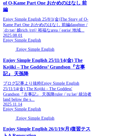
of O-Kame Part One おかめのはなし 前
編
Enjoy Simple English 25/8/1(金)The Story of O-
Kame Part One おかめのはなし 前編daughter /
ˈdɔːtər/ 娘rich /rɪtʃ/ 裕福なarea /ˈeəriə/ 地域...
2025.08.01
Enjoy Simple English
Enjoy Simple English
Enjoy Simple English 25/11/14(金) The
Kojiki – The Goddess’ Grandson『古事
記』 天孫降
ブログ記事より抜粋Enjoy Simple English
25/11/14(金) The Kojiki - The Goddess'
Grandson『古事記』 天孫降ruler /ˈruːlər/ 統治者
land below the s...
2025.11.14
Enjoy Simple English
Enjoy Simple English
Enjoy Simple English 26/1/19(月)復習テス
トA Renovation