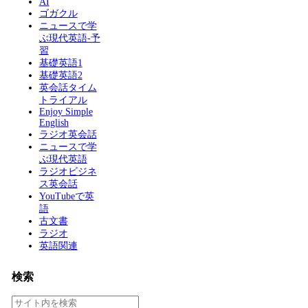
AI
ゴガクル
ニュースで学
ぶ現代英語-予
習
基礎英語1
基礎英語2
英会話タイム
トライアル
Enjoy Simple
English
ラジオ英会話
ニュースで学
ぶ現代英語
ラジオビジネ
ス英会話
YouTubeで英
語
古文書
ラジオ
英語関連
検索