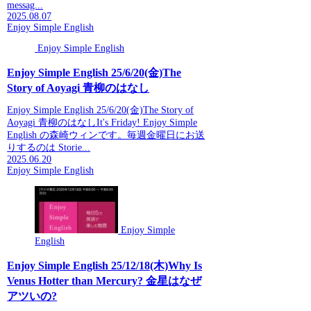
messag...
2025.08.07
Enjoy Simple English
Enjoy Simple English
Enjoy Simple English 25/6/20(金)The
Story of Aoyagi 青柳のはなし
Enjoy Simple English 25/6/20(金)The Story of
Aoyagi 青柳のはなしIt's Friday! Enjoy Simple
English の森崎ウィンです。毎週金曜日にお送
りするのは Storie...
2025.06.20
Enjoy Simple English
Enjoy Simple
English
Enjoy Simple English 25/12/18(木)Why Is
Venus Hotter than Mercury? 金星はなぜ
アツいの?