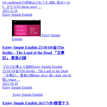
Q1.cardboard の意味はどれ？A. 綿B. 段ボール
C. ガラスQ2.throw away ...
2025.11.24
Enjoy Simple English
Enjoy Simple
English
Enjoy Simple English 25/10/10(金)The
Kojiki – The Land of the Dead 『古事
記』 黄泉の国
ブログ記事より抜粋Enjoy Simple English
25/10/10(金)The Kojiki - The Land of the Dead
『古事記』 黄泉の国deep /diːp/ 深いdark /dɑːrk/
暗いplace ...
2025.10.10
Enjoy Simple English
Enjoy Simple English
Enjoy Simple English 26/1/7(水)復習テス