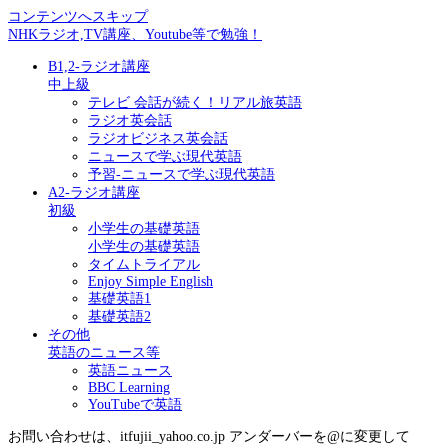
コンテンツへスキップ
NHKラジオ,TV講座、Youtube等で勉強！
B1,2-ラジオ講座
中上級
テレビ 会話が続く！リアル旅英語
ラジオ英会話
ラジオビジネス英会話
ニュースで学ぶ現代英語
予習-ニュースで学ぶ現代英語
A2-ラジオ講座
初級
小学生の基礎英語
小学生の基礎英語
タイムトライアル
Enjoy Simple English
基礎英語1
基礎英語2
その他
英語のニュース等
英語ニュース
BBC Learning
YouTubeで英語
お問い合わせは、itfujii_yahoo.co.jp アンダーバーを@に変更して