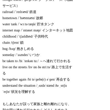
サービス）
railroad /ˈreɪlrəʊd/ 鉄道
hometown /ˈhəʊmtaʊn/ 故郷
water tank /ˈwɔːtə tæŋk/ 貯水タンク
internet map /ˈɪntənet mæp/ インターネット地図
childhood /ˈtʃaɪldhʊd/ 子供時代
chain /tʃeɪn/ 鎖
hug /hʌɡ/ 抱きしめる
someday /ˈsʌmdeɪ/ いつか
be taken to /bi ˈteɪkən tuː/ ～へ連れて行かれる
live on the streets /lɪv ɒn ðə striːts/ 路上で生活す
る
be together again /bi təˈɡeðə(r) əˈɡen/ 再会する
understand the situation /ˌʌndəˈstænd ðə ˌsɪtʃu
ˈeɪʃn/ 状況を理解する
もしあなたが誤って家族と離れ離れになり、