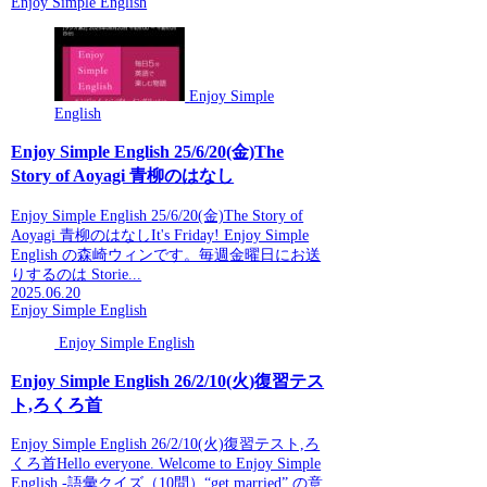
Enjoy Simple English
Enjoy Simple
English
Enjoy Simple English 25/6/20(金)The
Story of Aoyagi 青柳のはなし
Enjoy Simple English 25/6/20(金)The Story of
Aoyagi 青柳のはなしIt's Friday! Enjoy Simple
English の森崎ウィンです。毎週金曜日にお送
りするのは Storie...
2025.06.20
Enjoy Simple English
Enjoy Simple English
Enjoy Simple English 26/2/10(火)復習テス
ト,ろくろ首
Enjoy Simple English 26/2/10(火)復習テスト,ろ
くろ首Hello everyone. Welcome to Enjoy Simple
English.-語彙クイズ（10問）“get married” の意