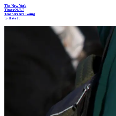
The New York
Times:26/6/5
Teachers Are Going
to Hate It