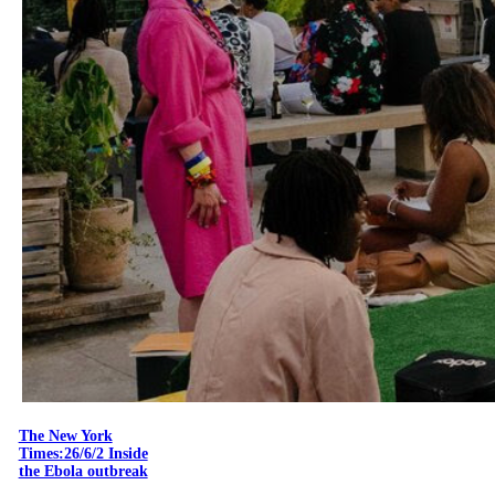
The New York
Times:26/6/2 Inside
the Ebola outbreak