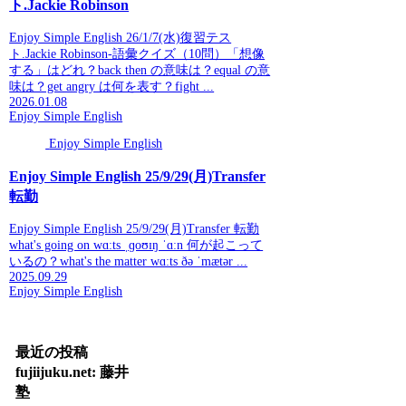
ト.Jackie Robinson
Enjoy Simple English 26/1/7(水)復習テス
ト.Jackie Robinson-語彙クイズ（10問）「想像
する」はどれ？back then の意味は？equal の意
味は？get angry は何を表す？fight ...
2026.01.08
Enjoy Simple English
Enjoy Simple English
Enjoy Simple English 25/9/29(月)Transfer
転勤
Enjoy Simple English 25/9/29(月)Transfer 転勤
what's going on wɑːts ˌɡoʊɪŋ ˈɑːn 何が起こって
いるの？what's the matter wɑːts ðə ˈmætər ...
2025.09.29
Enjoy Simple English
最近の投稿
fujiijuku.net: 藤井
塾