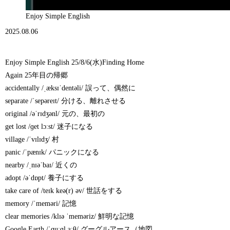
Enjoy Simple English
2025.08.06
Enjoy Simple English 25/8/6(水)Finding Home
Again 25年目の帰郷
accidentally /ˌæksɪˈdentəli/ 誤って、偶然に
separate /ˈsepəreɪt/ 分ける、離れさせる
original /əˈrɪdʒənl/ 元の、最初の
get lost /ɡet lɔːst/ 迷子になる
village /ˈvɪlɪdʒ/ 村
panic /ˈpænɪk/ パニックになる
nearby /ˌnɪəˈbaɪ/ 近くの
adopt /əˈdɒpt/ 養子にする
take care of /teɪk keə(r) əv/ 世話をする
memory /ˈmeməri/ 記憶
clear memories /klɪə ˈmeməriz/ 鮮明な記憶
Google Earth /ˈɡuːɡl ɜːθ/ グーグルアース（地図