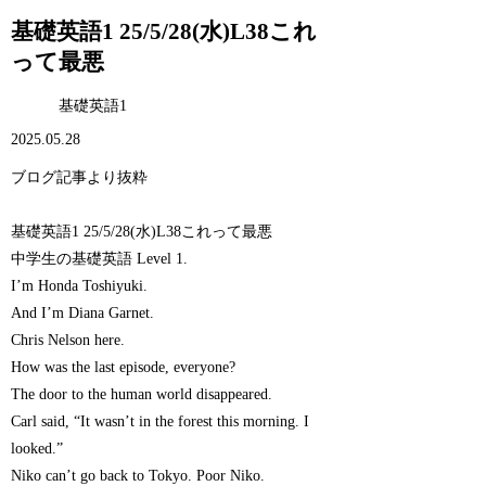
基礎英語1 25/5/28(水)L38これ
って最悪
基礎英語1
2025.05.28
ブログ記事より抜粋
基礎英語1 25/5/28(水)L38これって最悪
中学生の基礎英語 Level 1.
I’m Honda Toshiyuki.
And I’m Diana Garnet.
Chris Nelson here.
How was the last episode, everyone?
The door to the human world disappeared.
Carl said, “It wasn’t in the forest this morning. I
looked.”
Niko can’t go back to Tokyo. Poor Niko.