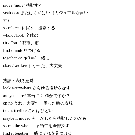
move /muːv/ 移動する
yeah /jeə/ または /jæ/ はい（カジュアルな言い
方）
search /sɜːtʃ/ 探す、捜索する
whole /həʊl/ 全体の
city /ˈsɪt.i/ 都市、市
find /faɪnd/ 見つける
together /təˈɡeð.ər/ 一緒に
okay /ˌəʊˈkeɪ/ わかった、大丈夫
熟語・表現 意味
look everywhere あらゆる場所を探す
are you sure? 本当に？ 確かですか？
oh no うわ、大変だ（困った時の表現）
this is terrible これはひどい
maybe it moved もしかしたら移動したのかも
search the whole city 街中を全部探す
find it together 一緒にそれを見つける