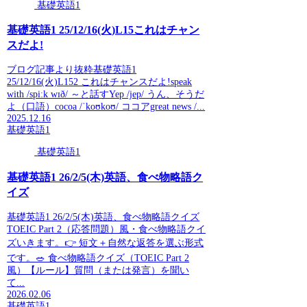
基礎英語1
基礎英語1 25/12/16(火)L15これはチャン
スだよ!
ブログ記事より抜粋基礎英語1
25/12/16(火)L152 これはチャンスだよ!speak
with /spiːk wɪð/ ～と話すYep /jep/ うん、そうだ
よ（口語）cocoa /ˈkoʊkoʊ/ ココアgreat news /...
2025.12.16
基礎英語1
基礎英語1
基礎英語1 26/2/5(木)英語、食べ物略語ク
イズ
基礎英語1 26/2/5(木)英語、食べ物略語クイズ
TOEIC Part 2（応答問題）風・食べ物略語クイ
ズいきます。👉 短文＋自然な返答を選ぶ形式
です。🥗 食べ物略語クイズ（TOEIC Part 2
風）【ルール】質問（または発言）を聞い
て...
2026.02.06
基礎英語1