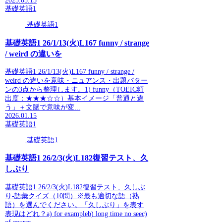
2025.05.15
基礎英語1
基礎英語1
基礎英語1 26/1/13(火)L167 funny / strange
/ weird の違いを
基礎英語1 26/1/13(火)L167 funny / strange /
weird の違いを意味・ニュアンス・出題パター
ンの3点から整理します。1) funny（TOEIC頻
出度：★★★☆☆）基本イメージ「普通と違
う」＋文脈で意味が変...
2026.01.15
基礎英語1
基礎英語1
基礎英語1 26/2/3(火)L182復習テスト、久
しぶり
基礎英語1 26/2/3(火)L182復習テスト、久しぶ
り-語彙クイズ（10問）※最も適切な語（熟
語）を選んでください。「久しぶり」を表す
表現はどれ？a) for exampleb) long time no seec)