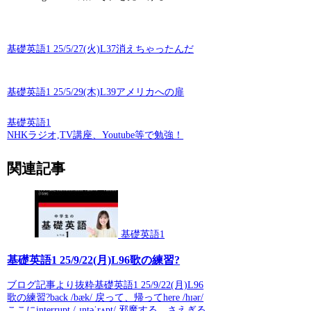
基礎英語1 25/5/27(火)L37消えちゃったんだ
基礎英語1 25/5/29(木)L39アメリカへの扉
基礎英語1
NHKラジオ,TV講座、Youtube等で勉強！
関連記事
基礎英語1
基礎英語1 25/9/22(月)L96歌の練習?
ブログ記事より抜粋基礎英語1 25/9/22(月)L96
歌の練習?back /bæk/ 戻って、帰ってhere /hɪər/
ここにinterrupt /ˌɪntəˈrʌpt/ 邪魔する、さえぎる