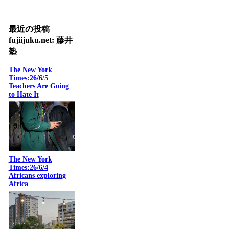
最近の投稿
fujiijuku.net: 藤井
塾
The New York
Times:26/6/5
Teachers Are Going
to Hate It
The New York
Times:26/6/4
Africans exploring
Africa