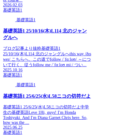
of course...
2026.02.03
基礎英語1
基礎英語1
基礎英語1 25/10/16(木)L114 北のジャン
グルへ
ブログ記事より抜粋基礎英語1
25/10/16(木)L114 北のジャングルへthis way /ðɪs
weɪ/ こちらへ、この道でfollow /ˈfɑːloʊ/ ～につ
いて行く、従うfollow me /ˈfɑːloʊ miː/ つい...
2025.10.16
基礎英語1
基礎英語1
基礎英語1 25/6/25(水)L58ニコの切符だよ
基礎英語1 25/6/25(水)L58ニコの切符だよ中学
生の基礎英語Leve 1Hi, guys! I'm Honda
Toshiyuki. And I'm Diana Garnet.Chris here. So,
how was the ...
2025.06.25
基礎英語1