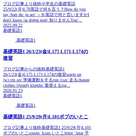
ブログ記事より抜粋小学生の基礎英語
25/9/22(月)L70英語で何を言う？How do you
say /haʊ duː ju seɪ/ ～を英語で何と言いますかI
don't know /aɪ doʊnt noʊ/ 知りませんYou'...
2025.09.22
基礎英語1
基礎英語1
基礎英語1 26/1/23(金)L175 L171-L174の
復習
ブログ記事からの抜粋基礎英語1
26/1/23(金)L175 L171-L174の復習warm up
/wɔːrm ʌp/ 準備運動をするrun /rʌn/ 走るchange
clothes /tʃeɪndʒ kloʊðz/ 着替えるrig...
2026.01.23
基礎英語1
基礎英語1
基礎英語1 25/9/29(月)L101ボブのいとこ
ブログ記事より抜粋基礎英語1 25/9/29(月)L101
ボブのいとこcousin ˈkʌzn いとこletter ˈletər 手