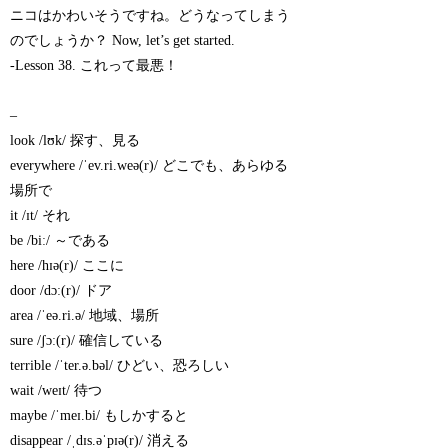
ニコはかわいそうですね。どうなってしまう
のでしょうか？ Now, let’s get started.
-Lesson 38. これって最悪！
–
look /lʊk/ 探す、見る
everywhere /ˈev.ri.weə(r)/ どこでも、あらゆる
場所で
it /ɪt/ それ
be /biː/ ～である
here /hɪə(r)/ ここに
door /dɔː(r)/ ドア
area /ˈeə.ri.ə/ 地域、場所
sure /ʃɔː(r)/ 確信している
terrible /ˈter.ə.bəl/ ひどい、恐ろしい
wait /weɪt/ 待つ
maybe /ˈmeɪ.bi/ もしかすると
disappear /ˌdɪs.əˈpɪə(r)/ 消える