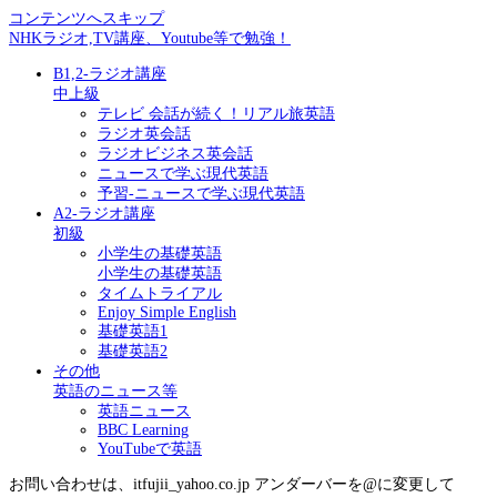
コンテンツへスキップ
NHKラジオ,TV講座、Youtube等で勉強！
B1,2-ラジオ講座
中上級
テレビ 会話が続く！リアル旅英語
ラジオ英会話
ラジオビジネス英会話
ニュースで学ぶ現代英語
予習-ニュースで学ぶ現代英語
A2-ラジオ講座
初級
小学生の基礎英語
小学生の基礎英語
タイムトライアル
Enjoy Simple English
基礎英語1
基礎英語2
その他
英語のニュース等
英語ニュース
BBC Learning
YouTubeで英語
お問い合わせは、itfujii_yahoo.co.jp アンダーバーを@に変更して