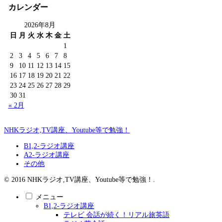
カレンダー
2026年8月
日
月
火
水
木
金
土
1
2
3
4
5
6
7
8
9
10
11
12
13
14
15
16
17
18
19
20
21
22
23
24
25
26
27
28
29
30
31
« 2月
NHKラジオ,TV講座、Youtube等で勉強！
B1,2-ラジオ講座
A2-ラジオ講座
その他
© 2016 NHKラジオ,TV講座、Youtube等で勉強！.
メニュー
B1,2-ラジオ講座
テレビ 会話が続く！リアル旅英語