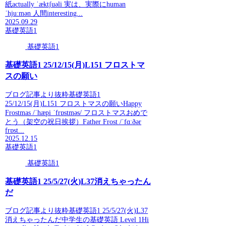
紙actually ˈæktʃuəli 実は、実際にhuman
ˈhjuːmən 人間interesting...
2025.09.29
基礎英語1
基礎英語1
基礎英語1 25/12/15(月)L151 フロストマ
スの願い
ブログ記事より抜粋基礎英語1
25/12/15(月)L151 フロストマスの願いHappy
Frostmas /ˈhæpi ˈfrɒstməs/ フロストマスおめで
とう（架空の祝日挨拶）Father Frost /ˈfɑːðər
frɒst...
2025.12.15
基礎英語1
基礎英語1
基礎英語1 25/5/27(火)L37消えちゃったん
だ
ブログ記事より抜粋基礎英語1 25/5/27(火)L37
消えちゃったんだ中学生の基礎英語 Level 1Hi