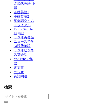
ぶ現代英語-予
習
基礎英語1
基礎英語2
英会話タイム
トライアル
Enjoy Simple
English
ラジオ英会話
ニュースで学
ぶ現代英語
ラジオビジネ
ス英会話
YouTubeで英
語
古文書
ラジオ
英語関連
検索