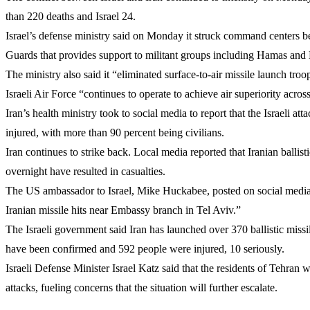
than 220 deaths and Israel 24.
Israel’s defense ministry said on Monday it struck command centers be
Guards that provides support to militant groups including Hamas and
The ministry also said it “eliminated surface-to-air missile launch tro
Israeli Air Force “continues to operate to achieve air superiority across
Iran’s health ministry took to social media to report that the Israeli 
injured, with more than 90 percent being civilians.
Iran continues to strike back. Local media reported that Iranian ballist
overnight have resulted in casualties.
The US ambassador to Israel, Mike Huckabee, posted on social med
Iranian missile hits near Embassy branch in Tel Aviv.”
The Israeli government said Iran has launched over 370 ballistic missil
have been confirmed and 592 people were injured, 10 seriously.
Israeli Defense Minister Israel Katz said that the residents of Tehran wi
attacks, fueling concerns that the situation will further escalate.