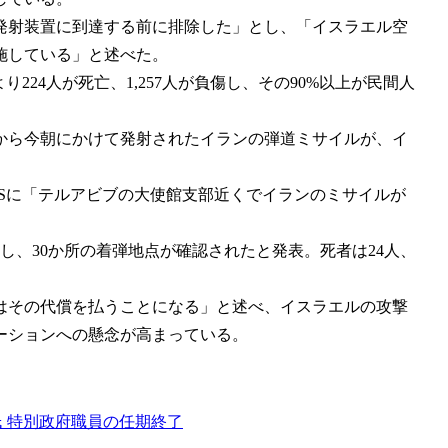
発射装置に到達する前に排除した」とし、「イスラエル空
施している」と述べた。
224人が死亡、1,257人が負傷し、その90%以上が民間人
から今朝にかけて発射されたイランの弾道ミサイルが、イ
Sに「テルアビブの大使館支部近くでイランのミサイルが
し、30か所の着弾地点が確認されたと発表。死者は24人、
はその代償を払うことになる」と述べ、イスラエルの攻撃
ーションへの懸念が高まっている。
ク氏 特別政府職員の任期終了