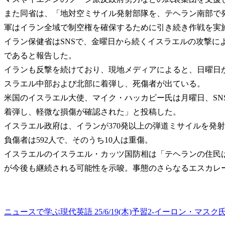
また同省は、「地対空ミサイル発射部隊を、テヘラン南部で
軍はイラン全域で制空権を確保するために引き続き作戦を実
イラン保健省はSNSで、金曜日から続くイスラエルの攻撃により
であると報告した。
イランも反撃を続けており、現地メディアによると、日曜日
スラエル中部および北部に着弾し、死傷者が出ている。
米国のイスラエル大使、マイク・ハッカビー氏は月曜日、SN
着弾し、軽微な損傷が確認された」と投稿した。
イスラエル政府は、イランが370発以上の弾道ミサイルを発射
負傷者は592人で、そのうち10人は重傷。
イスラエルのイスラエル・カッツ国防相は「テヘランの住民
が今後も継続される可能性を示唆。事態のさらなるエスカレ
ニュースで学ぶ現代英語 25/6/19(木)予習2-イーロン・マス