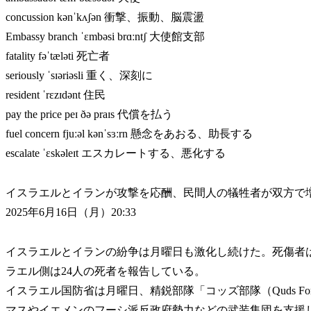
concussion kənˈkʌʃən 衝撃、振動、脳震盪
Embassy branch ˈɛmbəsi brɑːntʃ 大使館支部
fatality fəˈtæləti 死亡者
seriously ˈsɪəriəsli 重く、深刻に
resident ˈrɛzɪdənt 住民
pay the price peɪ ðə praɪs 代償を払う
fuel concern fjuːəl kənˈsɜːrn 懸念をあおる、助長する
escalate ˈɛskəleɪt エスカレートする、悪化する
イスラエルとイランが攻撃を応酬、民間人の犠牲者が双方で
2025年6月16日（月）20:33
イスラエルとイランの紛争は月曜日も激化し続けた。死傷者は
ラエル側は24人の死者を報告している。
イスラエル国防省は月曜日、精鋭部隊「コッズ部隊（Quds F
マスやイエメンのフーシ派反政府勢力などの武装集団を支援