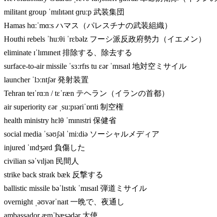
militant group ˈmɪlɪtənt ɡruːp 武装集団
Hamas hɑːˈmɑːs ハマス（パレスチナの武装組織）
Houthi rebels ˈhuːθi ˈrɛbəlz フーシ派反政府勢力（イエメン）
eliminate ɪˈlɪmɪneɪt 排除する、除去する
surface-to-air missile ˈsɜːrfɪs tu ɛər ˈmɪsaɪl 地対空ミサイル
launcher ˈlɔːntʃər 発射装置
Tehran teɪˈrɑːn / tɛˈræn テヘラン（イランの首都）
air superiority ɛər ˌsuːpɪəriˈɒrɪti 制空権
health ministry hɛlθ ˈmɪnɪstri 保健省
social media ˈsəʊʃəl ˈmiːdiə ソーシャルメディア
injured ˈɪndʒərd 負傷した
civilian səˈvɪljən 民間人
strike back straɪk bæk 反撃する
ballistic missile bəˈlɪstɪk ˈmɪsaɪl 弾道ミサイル
overnight ˌəʊvərˈnaɪt 一晩で、夜通し
ambassador æmˈbæsədər 大使