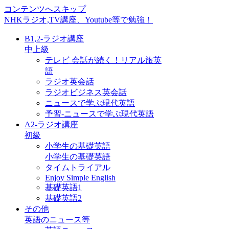
コンテンツへスキップ
NHKラジオ,TV講座、Youtube等で勉強！
B1,2-ラジオ講座
中上級
テレビ 会話が続く！リアル旅英
語
ラジオ英会話
ラジオビジネス英会話
ニュースで学ぶ現代英語
予習-ニュースで学ぶ現代英語
A2-ラジオ講座
初級
小学生の基礎英語
小学生の基礎英語
タイムトライアル
Enjoy Simple English
基礎英語1
基礎英語2
その他
英語のニュース等