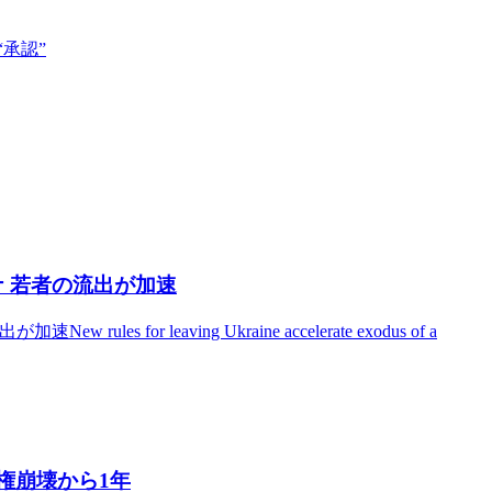
“承認”
イナ 若者の流出が加速
s for leaving Ukraine accelerate exodus of a
政権崩壊から1年