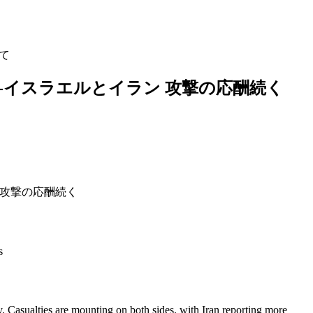
して
)予習-イスラエルとイラン 攻撃の応酬続く
ン 攻撃の応酬続く
s
. Casualties are mounting on both sides, with Iran reporting more