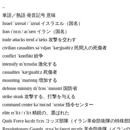
–
単語／熟語 発音記号 意味
Israel ˈɪzreɪəl / ˈɪzrɪəl イスラエル（国名）
Iran ɪˈrɑːn / aɪˈræn イラン（国名）
trade attacks treɪd əˈtæks 攻撃を交わす
civilian casualties səˈvɪljən ˈkæʒjuəltiːz 民間人の死傷者
conflict ˈkɒnflɪkt 紛争
intensify ɪnˈtɛnsɪfaɪ 激化する
casualties ˈkæʒjuəltiːz 死傷者
mounting ˈmaʊntɪŋ 増加する
defense ministry dɪˈfɛns ˈmɪnɪstri 国防省
strike straɪk 攻撃する、打撃を与える
command center kəˈmɑːnd ˈsɛntər 指令センター
elite eɪˈliːt / ɪˈliːt 精鋭の、選ばれた
Quds Force kuːdz fɔːrs コッズ部隊（イラン革命防衛隊の特殊
Revolutionary Guards ˌrɛvəˈluːʃənɛri ɡɑːrdz 革命防衛隊（