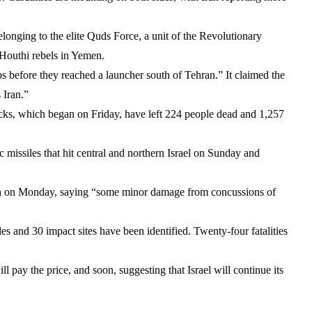
longing to the elite Quds Force, a unit of the Revolutionary
 Houthi rebels in Yemen.
ops before they reached a launcher south of Tehran.” It claimed the
 Iran.”
attacks, which began on Friday, have left 224 people dead and 1,257
ic missiles that hit central and northern Israel on Sunday and
ia on Monday, saying “some minor damage from concussions of
es and 30 impact sites have been identified. Twenty-four fatalities
ll pay the price, and soon, suggesting that Israel will continue its