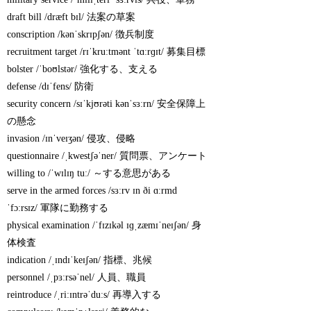
draft bill /dræft bɪl/ 法案の草案
conscription /kənˈskrɪpʃən/ 徴兵制度
recruitment target /rɪˈkruːtmənt ˈtɑːrɡɪt/ 募集目標
bolster /ˈboʊlstər/ 強化する、支える
defense /dɪˈfens/ 防衛
security concern /sɪˈkjʊrəti kənˈsɜːrn/ 安全保障上
の懸念
invasion /ɪnˈveɪʒən/ 侵攻、侵略
questionnaire /ˌkwestʃəˈner/ 質問票、アンケート
willing to /ˈwɪlɪŋ tuː/ ～する意思がある
serve in the armed forces /sɜːrv ɪn ði ɑːrmd
ˈfɔːrsɪz/ 軍隊に勤務する
physical examination /ˈfɪzɪkəl ɪɡˌzæmɪˈneɪʃən/ 身
体検査
indication /ˌɪndɪˈkeɪʃən/ 指標、兆候
personnel /ˌpɜːrsəˈnel/ 人員、職員
reintroduce /ˌriːɪntrəˈduːs/ 再導入する