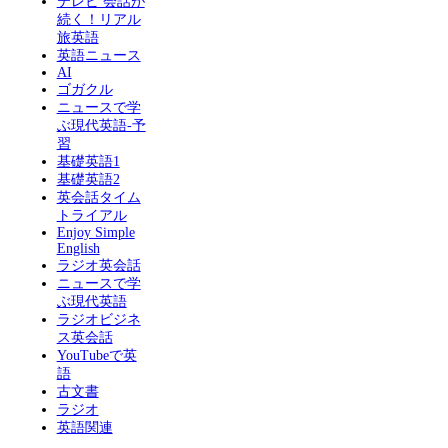
テレビ 会話が
続く！リアル
旅英語
英語ニュース
AI
ゴガクル
ニュースで学
ぶ現代英語-予
習
基礎英語1
基礎英語2
英会話タイム
トライアル
Enjoy Simple
English
ラジオ英会話
ニュースで学
ぶ現代英語
ラジオビジネ
ス英会話
YouTubeで英
語
古文書
ラジオ
英語関連