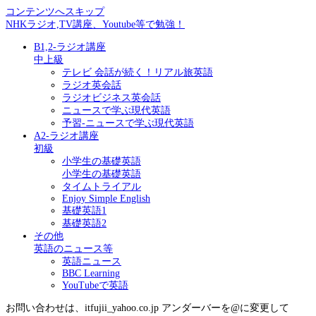
コンテンツへスキップ
NHKラジオ,TV講座、Youtube等で勉強！
B1,2-ラジオ講座
中上級
テレビ 会話が続く！リアル旅英語
ラジオ英会話
ラジオビジネス英会話
ニュースで学ぶ現代英語
予習-ニュースで学ぶ現代英語
A2-ラジオ講座
初級
小学生の基礎英語
小学生の基礎英語
タイムトライアル
Enjoy Simple English
基礎英語1
基礎英語2
その他
英語のニュース等
英語ニュース
BBC Learning
YouTubeで英語
お問い合わせは、itfujii_yahoo.co.jp アンダーバーを@に変更して