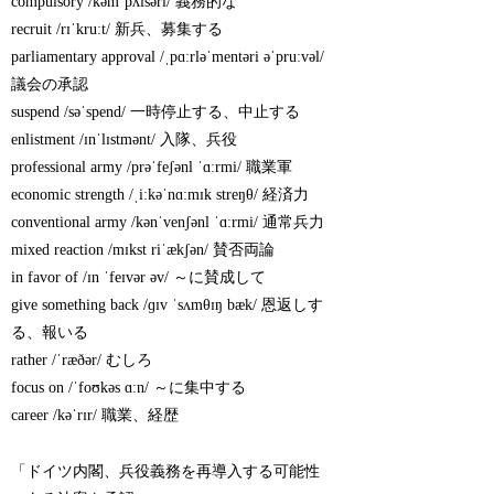
compulsory /kəmˈpʌlsəri/ 義務的な
recruit /rɪˈkruːt/ 新兵、募集する
parliamentary approval /ˌpɑːrləˈmentəri əˈpruːvəl/
議会の承認
suspend /səˈspend/ 一時停止する、中止する
enlistment /ɪnˈlɪstmənt/ 入隊、兵役
professional army /prəˈfeʃənl ˈɑːrmi/ 職業軍
economic strength /ˌiːkəˈnɑːmɪk streŋθ/ 経済力
conventional army /kənˈvenʃənl ˈɑːrmi/ 通常兵力
mixed reaction /mɪkst riˈækʃən/ 賛否両論
in favor of /ɪn ˈfeɪvər əv/ ～に賛成して
give something back /ɡɪv ˈsʌmθɪŋ bæk/ 恩返しす
る、報いる
rather /ˈræðər/ むしろ
focus on /ˈfoʊkəs ɑːn/ ～に集中する
career /kəˈrɪr/ 職業、経歴
「ドイツ内閣、兵役義務を再導入する可能性