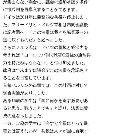
が集まらない場合に、議会の追加承認を条件
に徴兵制を再導入することができます。
ドイツは2011年に義務的な兵役を停止しまし
た。フリードリヒ・メルツ首相は内閣会議後
に記者団へ、「この法案は我々を職業軍への
道に戻すものだ」と述べました。
さらにメルツ氏は、ドイツの規模と経済力を
考えれば「ヨーロッパ側でNATO最強の通常兵
力を持たねばならない」と付け加えました。
政府は年末までに議会でこの法案を承認させ
ることを目指しています。
首都ベルリンの街頭では、この計画に対して
賛否両論がありました。
ある16歳の学生は「国に何かを返す必要があ
ると思う。戦うことでも」と語り、法案に賛
成の意を示しました。
一方、17歳の学生は「今すぐ全員にとって最
善とは言えないが、兵役は人々が国に貢献す