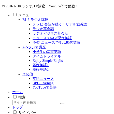
© 2016 NHKラジオ,TV講座、Youtube等で勉強！.
メニュー
B1,2-ラジオ講座
テレビ 会話が続く！リアル旅英語
ラジオ英会話
ラジオビジネス英会話
ニュースで学ぶ現代英語
予習-ニュースで学ぶ現代英語
A2-ラジオ講座
小学生の基礎英語
タイムトライアル
Enjoy Simple English
基礎英語1
基礎英語2
その他
英語ニュース
BBC Learning
YouTubeで英語
ホーム
検索
トップ
サイドバー