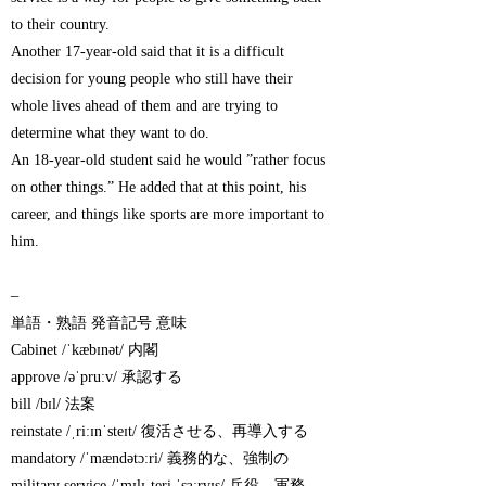
to their country.
Another 17-year-old said that it is a difficult
decision for young people who still have their
whole lives ahead of them and are trying to
determine what they want to do.
An 18-year-old student said he would ”rather focus
on other things.” He added that at this point, his
career, and things like sports are more important to
him.
–
単語・熟語 発音記号 意味
Cabinet /ˈkæbɪnət/ 内閣
approve /əˈpruːv/ 承認する
bill /bɪl/ 法案
reinstate /ˌriːɪnˈsteɪt/ 復活させる、再導入する
mandatory /ˈmændətɔːri/ 義務的な、強制の
military service /ˈmɪlɪˌteri ˈsɜːrvɪs/ 兵役、軍務