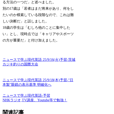
る方法の一つだ」と述べました。
別の17歳は「若者はまだ将来があり、何をし
たいのか模索している段階なので、これは難
しい決断だ」と話しました。
18歳の学生は「むしろ他のことに集中した
い」とし、現時点では「キャリアやスポーツ
の方が重要だ」と付け加えました。
ニュースで学ぶ現代英語 25/9/16(火)予習-茨城
カジキ釣りの国際大会
ニュースで学ぶ現代英語 25/9/18(木)予習-“日
本製”眼鏡の表示基準 明確化へ
ニュースで学ぶ現代英語-予習
NHKラジオ,TV講座、Youtube等で勉強！
関連記事