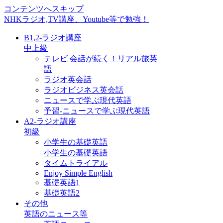
コンテンツへスキップ
NHKラジオ,TV講座、Youtube等で勉強！
B1,2-ラジオ講座
中上級
テレビ 会話が続く！リアル旅英
語
ラジオ英会話
ラジオビジネス英会話
ニュースで学ぶ現代英語
予習-ニュースで学ぶ現代英語
A2-ラジオ講座
初級
小学生の基礎英語
小学生の基礎英語
タイムトライアル
Enjoy Simple English
基礎英語1
基礎英語2
その他
英語のニュース等