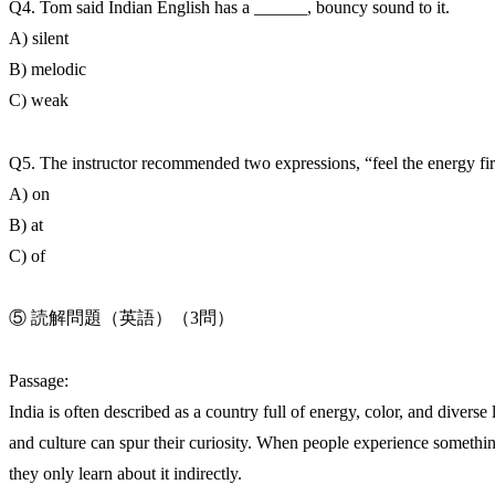
Q4. Tom said Indian English has a ______, bouncy sound to it.
A) silent
B) melodic
C) weak
Q5. The instructor recommended two expressions, “feel the energy fir
A) on
B) at
C) of
⑤ 読解問題（英語）（3問）
Passage:
India is often described as a country full of energy, color, and divers
and culture can spur their curiosity. When people experience somethi
they only learn about it indirectly.