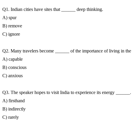
Q1. Indian cities have sites that ______ deep thinking.
A) spur
B) remove
C) ignore
Q2. Many travelers become ______ of the importance of living in the
A) capable
B) conscious
C) anxious
Q3. The speaker hopes to visit India to experience its energy ______.
A) firsthand
B) indirectly
C) rarely