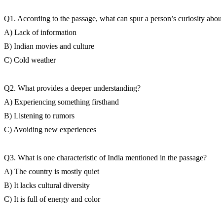
Q1. According to the passage, what can spur a person’s curiosity abou
A) Lack of information
B) Indian movies and culture
C) Cold weather
Q2. What provides a deeper understanding?
A) Experiencing something firsthand
B) Listening to rumors
C) Avoiding new experiences
Q3. What is one characteristic of India mentioned in the passage?
A) The country is mostly quiet
B) It lacks cultural diversity
C) It is full of energy and color