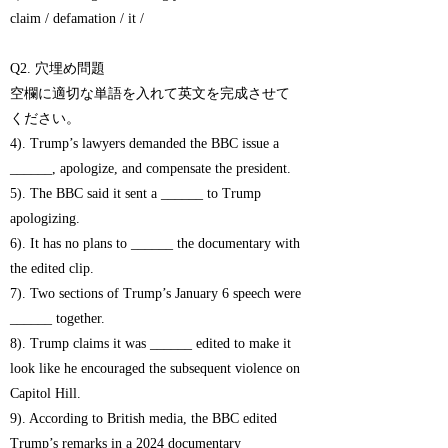
claim / defamation / it /
Q2. 穴埋め問題
空欄に適切な単語を入れて英文を完成させて
ください。
4). Trump’s lawyers demanded the BBC issue a
______, apologize, and compensate the president.
5). The BBC said it sent a ______ to Trump
apologizing.
6). It has no plans to ______ the documentary with
the edited clip.
7). Two sections of Trump’s January 6 speech were
______ together.
8). Trump claims it was ______ edited to make it
look like he encouraged the subsequent violence on
Capitol Hill.
9). According to British media, the BBC edited
Trump’s remarks in a 2024 documentary ______