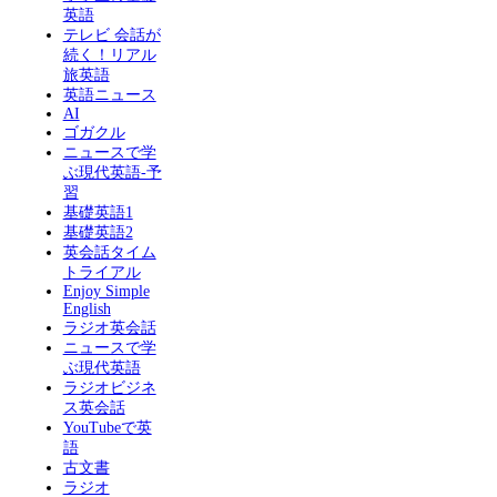
英語
テレビ 会話が
続く！リアル
旅英語
英語ニュース
AI
ゴガクル
ニュースで学
ぶ現代英語-予
習
基礎英語1
基礎英語2
英会話タイム
トライアル
Enjoy Simple
English
ラジオ英会話
ニュースで学
ぶ現代英語
ラジオビジネ
ス英会話
YouTubeで英
語
古文書
ラジオ