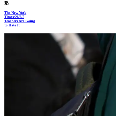
塾
The New York
Times:26/6/5
Teachers Are Going
to Hate It