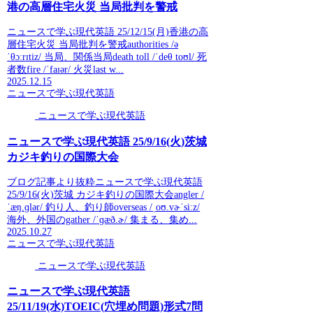
港の高層住宅火災 当局批判を警戒
ニュースで学ぶ現代英語 25/12/15(月)香港の高
層住宅火災 当局批判を警戒authorities /ə
ˈθɔːrɪtiz/ 当局、関係当局death toll /ˈdeθ toʊl/ 死
者数fire /ˈfaɪər/ 火災last w...
2025.12.15
ニュースで学ぶ現代英語
ニュースで学ぶ現代英語
ニュースで学ぶ現代英語 25/9/16(火)茨城
カジキ釣りの国際大会
ブログ記事より抜粋ニュースで学ぶ現代英語
25/9/16(火)茨城 カジキ釣りの国際大会angler /
ˈæŋ.ɡlər/ 釣り人、釣り師overseas /ˌoʊ.vɚˈsiːz/
海外、外国のgather /ˈɡæð.ɚ/ 集まる、集め...
2025.10.27
ニュースで学ぶ現代英語
ニュースで学ぶ現代英語
ニュースで学ぶ現代英語
25/11/19(水)TOEIC(穴埋め問題)形式7問