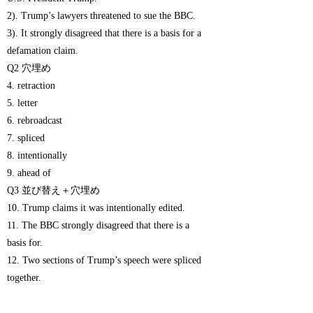
2). Trump’s lawyers threatened to sue the BBC.
3). It strongly disagreed that there is a basis for a
defamation claim.
Q2 穴埋め
4. retraction
5. letter
6. rebroadcast
7. spliced
8. intentionally
9. ahead of
Q3 並び替え＋穴埋め
10. Trump claims it was intentionally edited.
11. The BBC strongly disagreed that there is a
basis for.
12. Two sections of Trump’s speech were spliced
together.