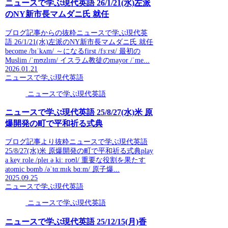
ニュースで学ぶ現代英語 26/1/21(水)左派
のNY新市長マムダニ氏 就任
ブログ記事からの抜粋ニュースで学ぶ現代英
語 26/1/21(水)左派のNY新市長マムダニ氏 就任
become /bɪˈkʌm/ ～になるfirst /fɜːrst/ 最初の
Muslim /ˈmʊzlɪm/ イスラム教徒のmayor /ˈme...
2026.01.21
ニュースで学ぶ現代英語
ニュースで学ぶ現代英語
ニュースで学ぶ現代英語 25/8/27(水)米 原
爆開発の町で平和祈る式典
ブログ記事より抜粋ニュースで学ぶ現代英語
25/8/27(水)米 原爆開発の町で平和祈る式典play
a key role /pleɪ ə kiː roʊl/ 重要な役割を果たす
atomic bomb /əˈtɑːmɪk bɑːm/ 原子爆...
2025.09.25
ニュースで学ぶ現代英語
ニュースで学ぶ現代英語
ニュースで学ぶ現代英語 25/12/15(月)香