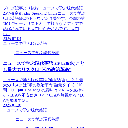
ブログ記事より抜粋ニュースで学ぶ現代英語
25/7/4(金)Friday Speaking Circleニュースで学ぶ
現代英語MCのトラウデン直美です。今回の講
師はジャーナリストとして様々なメディアで
活躍されている大門小百合さんです。大門
小...
2025.07.04
ニュースで学ぶ現代英語
ニュースで学ぶ現代英語
ニュースで学ぶ現代英語 26/1/28(水)こと
し最大のリスクは“米の政治革命”
ニュースで学ぶ現代英語 26/1/28(水)ことし最
大のリスクは“米の政治革命”語彙クイズ（10
問）Q1. put A on edge の意味は？A. Aを支持す
る / B. Aを不安にさせる / C. Aを無視する / D.
Aを励ますQ...
2026.01.28
ニュースで学ぶ現代英語
ニュースで学ぶ現代英語