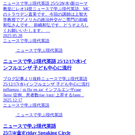
ニュースで学ぶ現代英語 25/5/28(水)新ローマ
教皇にレオ14世ニュースで学ぶ現代英語。MC
のトラウデン直美です。今回の講師は上智大
学教授でアメリカの政治外交がご専門の前嶋
和弘さんです。 前嶋和弘です。どうぞよろし
くお願いいたします。 ...
2025.05.28
ニュースで学ぶ現代英語
ニュースで学ぶ現代英語
ニュースで学ぶ現代英語 25/12/17(水)イ
ンフルエンザ 子ども中心に流行
ブログ記事より抜粋ニュースで学ぶ現代英語
25/12/17(水)インフルエンザ 子ども中心に流行
influenza /ˌɪn.fluˈen.zə/ インフルエンザcase
/keɪs/ 症例、患者数rise /raɪz/ 上昇するfaste...
2025.12.17
ニュースで学ぶ現代英語
ニュースで学ぶ現代英語
ニュースで学ぶ現代英語
25/7/4(金)Friday Speaking Circle