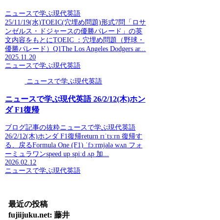
ニュースで学ぶ現代英語
25/11/19(水)TOEIC(穴埋め問題)形式7問「ロサ
ンゼルス・ドジャースの優勝パレード」の英
文内容をもとにTOEIC ：穴埋め問題（野球・
優勝パレード）Q1The Los Angeles Dodgers ar...
2025.11.20
ニュースで学ぶ現代英語
ニュースで学ぶ現代英語
ニュースで学ぶ現代英語 26/2/12(木)ホン
ダ F1復帰
ブログ記事の抜粋ニュースで学ぶ現代英語
26/2/12(木)ホンダ F1復帰return rɪˈtɜːrn 復帰す
る、戻るFormula One (F1) ˈfɔːrmjələ wʌn フォ
ーミュラワンspeed up spiːd ʌp 加...
2026.02.12
ニュースで学ぶ現代英語
最近の投稿
fujiijuku.net: 藤井