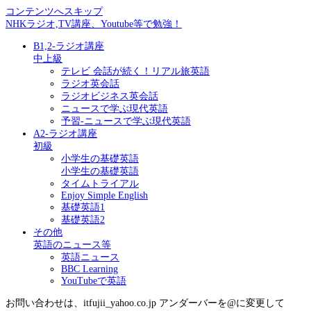
コンテンツへスキップ
NHKラジオ,TV講座、Youtube等で勉強！
B1,2-ラジオ講座
中上級
テレビ 会話が続く！リアル旅英語
ラジオ英会話
ラジオビジネス英会話
ニュースで学ぶ現代英語
予習-ニュースで学ぶ現代英語
A2-ラジオ講座
初級
小学生の基礎英語
小学生の基礎英語
タイムトライアル
Enjoy Simple English
基礎英語1
基礎英語2
その他
英語のニュース等
英語ニュース
BBC Learning
YouTubeで英語
お問い合わせは、itfujii_yahoo.co.jp アンダーバーを@に変更して