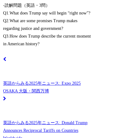
-読解問題（英語・3問）
Q1.What does Trump say will begin “right now”?
Q2.What are some promises Trump makes
regarding justice and government?
Q3.How does Trump describe the current moment
in American history?
英語からみる2025年ニュース: Expo 2025
OSAKA 大阪・関西万博
英語からみる2025年ニュース: Donald Trump
Announces Reciprocal Tariffs on Countries