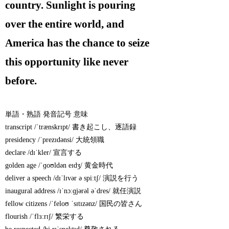
country. Sunlight is pouring
over the entire world, and
America has the chance to seize
this opportunity like never
before.
単語・熟語 発音記号 意味
transcript /ˈtrænskrɪpt/ 書き起こし、逐語録
presidency /ˈprezɪdənsi/ 大統領職
declare /dɪˈkler/ 宣言する
golden age /ˈɡoʊldən eɪdʒ/ 黄金時代
deliver a speech /dɪˈlɪvər ə spiːtʃ/ 演説を行う
inaugural address /ɪˈnɔːɡjərəl əˈdres/ 就任演説
fellow citizens /ˈfeloʊ ˈsɪtɪzənz/ 国民の皆さん
flourish /ˈflɜːrɪʃ/ 繁栄する