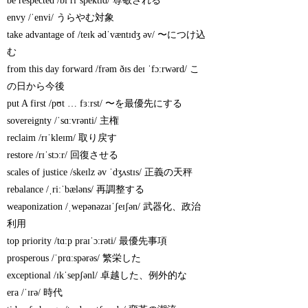
be respected /bi rɪˈspektɪd/ 尊敬される
envy /ˈenvi/ うらやむ対象
take advantage of /teɪk ədˈvæntɪdʒ əv/ 〜につけ込
む
from this day forward /frəm ðɪs deɪ ˈfɔːrwərd/ こ
の日から今後
put A first /pʊt … fɜːrst/ 〜を最優先にする
sovereignty /ˈsɑːvrənti/ 主権
reclaim /rɪˈkleɪm/ 取り戻す
restore /rɪˈstɔːr/ 回復させる
scales of justice /skeɪlz əv ˈdʒʌstɪs/ 正義の天秤
rebalance /ˌriːˈbæləns/ 再調整する
weaponization /ˌwepənəzaɪˈʃeɪʃən/ 武器化、政治
利用
top priority /tɑːp praɪˈɔːrəti/ 最優先事項
prosperous /ˈprɑːspərəs/ 繁栄した
exceptional /ɪkˈsepʃənl/ 卓越した、例外的な
era /ˈɪrə/ 時代