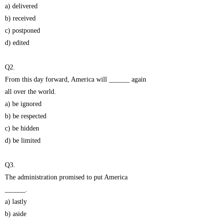
a) delivered
b) received
c) postponed
d) edited
Q2.
From this day forward, America will ______ again
all over the world.
a) be ignored
b) be respected
c) be hidden
d) be limited
Q3.
The administration promised to put America
______.
a) lastly
b) aside