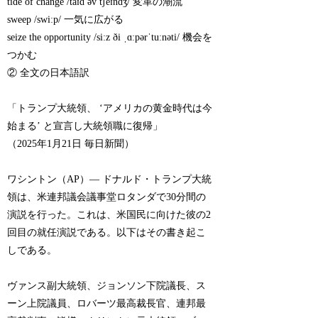
tide of change /taɪd əv tʃeɪndʒ/ 変革の潮流
sweep /swiːp/ 一気に広がる
seize the opportunity /siːz ði ˌɑːpərˈtuːnəti/ 機会を
つかむ
② 全文の日本語訳
「トランプ大統領、 ‘アメリカの黄金時代は今
始まる’ と宣言し大統領職に復帰」
（2025年1月21日 毎日新聞）
ワシントン（AP）— ドナルド・トランプ大統
領は、米連邦議会議事堂ロタンダで30分間の
演説を行った。これは、米国民に向けた彼の2
回目の就任演説である。以下はその書き起こ
しである。
ヴァンス副大統領、ジョンソン下院議長、ス
ーン上院議員、ロバーツ最高裁長官、連邦最