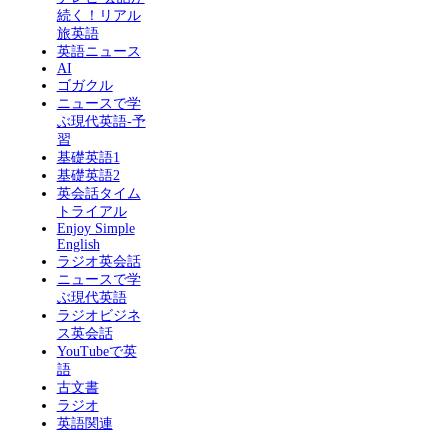
続く！リアル
旅英語
英語ニュース
AI
ゴガクル
ニュースで学
ぶ現代英語-予
習
基礎英語1
基礎英語2
英会話タイム
トライアル
Enjoy Simple
English
ラジオ英会話
ニュースで学
ぶ現代英語
ラジオビジネ
ス英会話
YouTubeで英
語
古文書
ラジオ
英語関連