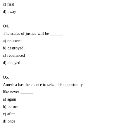
c) first
d) away
Q4.
The scales of justice will be ______.
a) removed
b) destroyed
c) rebalanced
d) delayed
Q5.
America has the chance to seize this opportunity
like never ______.
a) again
b) before
c) after
d) once