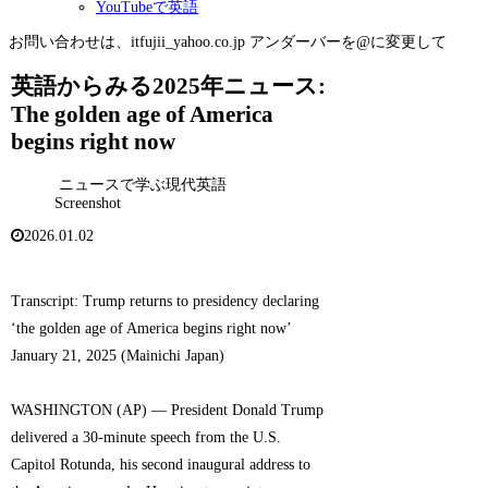
YouTubeで英語
お問い合わせは、itfujii_yahoo.co.jp アンダーバーを@に変更して
英語からみる2025年ニュース:
The golden age of America
begins right now
ニュースで学ぶ現代英語
Screenshot
2026.01.02
Transcript: Trump returns to presidency declaring
‘the golden age of America begins right now’
January 21, 2025 (Mainichi Japan)
WASHINGTON (AP) — President Donald Trump
delivered a 30-minute speech from the U.S.
Capitol Rotunda, his second inaugural address to