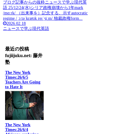
ブログ記事からの抜粋ニュースで学ぶ現代英
語 25/12/24(水)シリア政権崩壊から1年mark
/mɑːrk/ （出来事を）記念する、示すautocratic
regime /ˌɔːtəˈkrætɪk reɪˈʒiːm/ 独裁政権form...
2026.02.18
ニュースで学ぶ現代英語
最近の投稿
fujiijuku.net: 藤井
塾
The New York
Times:26/6/5
Teachers Are Going
to Hate It
The New York
Times:26/6/4