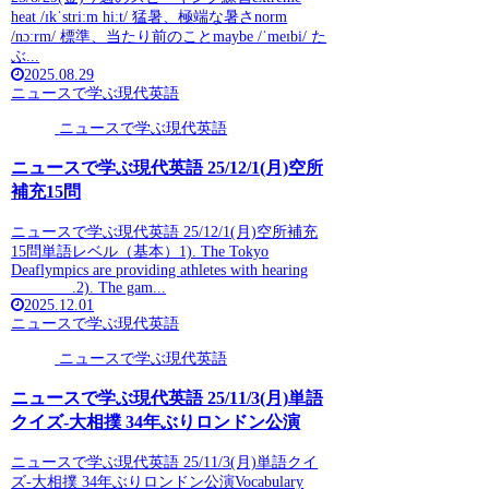
heat /ɪkˈstriːm hiːt/ 猛暑、極端な暑さnorm
/nɔːrm/ 標準、当たり前のことmaybe /ˈmeɪbi/ た
ぶ...
2025.08.29
ニュースで学ぶ現代英語
ニュースで学ぶ現代英語
ニュースで学ぶ現代英語 25/12/1(月)空所
補充15問
ニュースで学ぶ現代英語 25/12/1(月)空所補充
15問単語レベル（基本）1). The Tokyo
Deaflympics are providing athletes with hearing
________.2). The gam...
2025.12.01
ニュースで学ぶ現代英語
ニュースで学ぶ現代英語
ニュースで学ぶ現代英語 25/11/3(月)単語
クイズ-大相撲 34年ぶりロンドン公演
ニュースで学ぶ現代英語 25/11/3(月)単語クイ
ズ-大相撲 34年ぶりロンドン公演Vocabulary