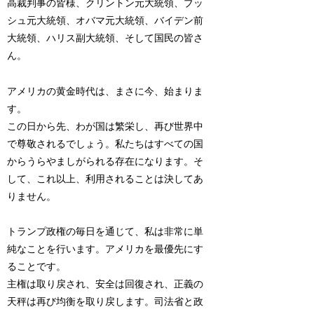
高裁判事の皆様、クリントン元大統領、ブッ
シュ元大統領、オバマ元大統領、バイデン前
大統領、ハリス副大統領、そして国民の皆さ
ん。
アメリカの黄金時代は、まさに今、始まりま
す。
この日から先、わが国は繁栄し、再び世界中
で尊敬されるでしょう。私たちはすべての国
からうらやましがられる存在になります。そ
して、これ以上、利用されることは決してあ
りません。
トランプ政権の毎日を通じて、私は非常に単
純なことを行います。アメリカを最優先にす
ることです。
主権は取り戻され、安全は回復され、正義の
天秤は再び均衡を取り戻します。司法省と政