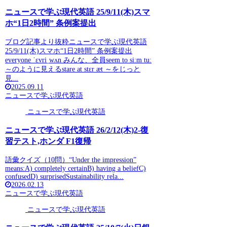
ニュースで学ぶ現代英語 25/9/11(木)スマ
ホ“1日2時間” 条例案提出
ブログ記事より抜粋ニュースで学ぶ現代英語
25/9/11(木)スマホ“1日2時間” 条例案提出
everyone ˈɛvriˌwʌn みんな、全員seem to siːm tuː
～のように見えるstare at stɛr æt ～をじっと
見...
2025.09.11
ニュースで学ぶ現代英語
ニュースで学ぶ現代英語
ニュースで学ぶ現代英語 26/2/12(木)2-復
習テスト,ホンダ F1復帰
語彙クイズ（10問）“Under the impression”
means:A) completely certainB) having a beliefC)
confusedD) surprisedSustainability rela...
2026.02.13
ニュースで学ぶ現代英語
ニュースで学ぶ現代英語