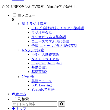
© 2016 NHKラジオ,TV講座、Youtube等で勉強！.
メニュー
B1,2-ラジオ講座
テレビ 会話が続く！リアル旅英語
ラジオ英会話
ラジオビジネス英会話
ニュースで学ぶ現代英語
予習-ニュースで学ぶ現代英語
A2-ラジオ講座
小学生の基礎英語
タイムトライアル
Enjoy Simple English
基礎英語1
基礎英語2
その他
英語ニュース
BBC Learning
YouTubeで英語
ホーム
検索
トップ