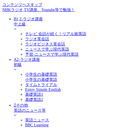
コンテンツへスキップ
NHKラジオ,TV講座、Youtube等で勉強！
B1,2-ラジオ講座
中上級
テレビ 会話が続く！リアル旅英語
ラジオ英会話
ラジオビジネス英会話
ニュースで学ぶ現代英語
予習-ニュースで学ぶ現代英語
A2-ラジオ講座
初級
小学生の基礎英語
小学生の基礎英語
タイムトライアル
Enjoy Simple English
基礎英語1
基礎英語2
その他
英語のニュース等
英語ニュース
BBC Learning