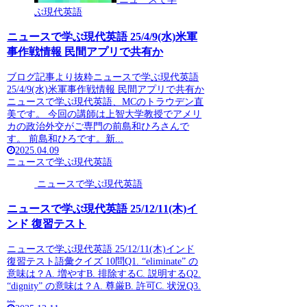
ぶ現代英語
ニュースで学ぶ現代英語 25/4/9(水)米軍
事作戦情報 民間アプリで共有か
ブログ記事より抜粋ニュースで学ぶ現代英語
25/4/9(水)米軍事作戦情報 民間アプリで共有か
ニュースで学ぶ現代英語、MCのトラウデン直
美です。 今回の講師は上智大学教授でアメリ
カの政治外交がご専門の前島和ひろさんで
す。 前島和ひろです。新...
2025.04.09
ニュースで学ぶ現代英語
ニュースで学ぶ現代英語
ニュースで学ぶ現代英語 25/12/11(木)イ
ンド 復習テスト
ニュースで学ぶ現代英語 25/12/11(木)インド
復習テスト語彙クイズ 10問Q1. “eliminate” の
意味は？A. 増やすB. 排除するC. 説明するQ2.
“dignity” の意味は？A. 尊厳B. 許可C. 状況Q3.
...