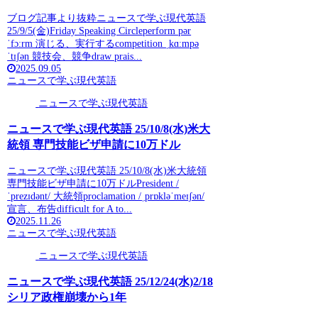
ブログ記事より抜粋ニュースで学ぶ現代英語
25/9/5(金)Friday Speaking Circleperform pər
ˈfɔːrm 演じる、実行するcompetition ˌkɑːmpə
ˈtɪʃən 競技会、競争draw prais...
2025.09.05
ニュースで学ぶ現代英語
ニュースで学ぶ現代英語
ニュースで学ぶ現代英語 25/10/8(水)米大
統領 専門技能ビザ申請に10万ドル
ニュースで学ぶ現代英語 25/10/8(水)米大統領
専門技能ビザ申請に10万ドルPresident /
ˈprezɪdənt/ 大統領proclamation /ˌprɒkləˈmeɪʃən/
宣言、布告difficult for A to...
2025.11.26
ニュースで学ぶ現代英語
ニュースで学ぶ現代英語
ニュースで学ぶ現代英語 25/12/24(水)2/18
シリア政権崩壊から1年