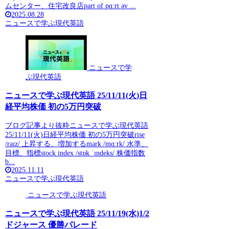
ムセンター、住宅改良店part of pɑːrt əv ...
2025.08.28
ニュースで学ぶ現代英語
ニュースで学
ぶ現代英語
ニュースで学ぶ現代英語 25/11/11(火)日
経平均株価 初の5万円突破
ブログ記事より抜粋ニュースで学ぶ現代英語
25/11/11(火)日経平均株価 初の5万円突破rise
/raɪz/ 上昇する、増加するmark /mɑːrk/ 水準、
目標、指標stock index /stɒk ˈɪndeks/ 株価指数
b...
2025.11.11
ニュースで学ぶ現代英語
ニュースで学ぶ現代英語
ニュースで学ぶ現代英語 25/11/19(水)1/2
ドジャース 優勝パレード