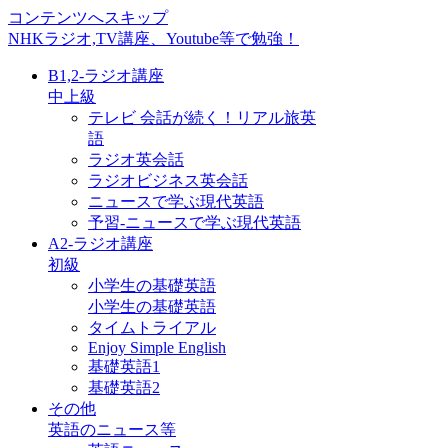
コンテンツへスキップ
NHKラジオ,TV講座、Youtube等で勉強！
B1,2-ラジオ講座
中上級
テレビ 会話が続く！リアル旅英
語
ラジオ英会話
ラジオビジネス英会話
ニュースで学ぶ現代英語
予習-ニュースで学ぶ現代英語
A2-ラジオ講座
初級
小学生の基礎英語
小学生の基礎英語
タイムトライアル
Enjoy Simple English
基礎英語1
基礎英語2
その他
英語のニュース等