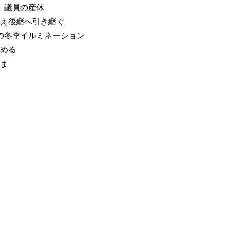
、議員の産休
終え後継へ引き継ぐ
の冬季イルミネーション
進める
まま