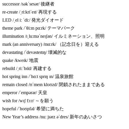
successor /səkˈsesər/ 後継者
re-create /ˌriːkriˈeɪt/ 再現する
LED /ˌel iː ˈdiː/ 発光ダイオード
theme park /ˈθiːm pɑːrk/ テーマパーク
illumination /ɪˌluːməˈneɪʃən/ イルミネーション、照明
mark (an anniversary) /mɑːrk/ （記念日を）迎える
devastating /ˈdevəsteɪtɪŋ/ 壊滅的な
quake /kweɪk/ 地震
rebuild /ˌriːˈbɪld/ 再建する
hot spring inn /ˈhɑːt sprɪŋ ɪn/ 温泉旅館
remain closed /rɪˈmeɪn kloʊzd/ 閉鎖されたままである
emperor /ˈempərər/ 天皇
wish for /wɪʃ fɔːr/ ～を願う
hopeful /ˈhoʊpfəl/ 希望に満ちた
New Year’s address /nuː jɪərz əˈdres/ 新年のあいさつ