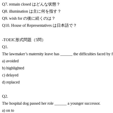
Q7. remain closed はどんな状態？
Q8. illumination は主に何を指す？
Q9. wish for の後に続くのは？
Q10. House of Representatives は日本語で？
-TOEIC形式問題（5問）
Q1.
The lawmaker’s maternity leave has ______ the difficulties faced by f
a) avoided
b) highlighted
c) delayed
d) replaced
Q2.
The hospital dog passed her role ______ a younger successor.
a) on to