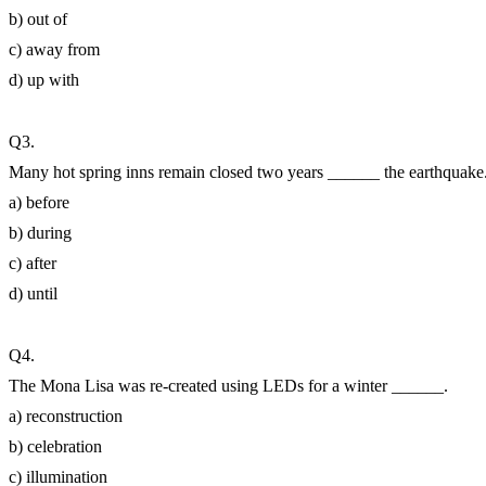
b) out of
c) away from
d) up with
Q3.
Many hot spring inns remain closed two years ______ the earthquake
a) before
b) during
c) after
d) until
Q4.
The Mona Lisa was re-created using LEDs for a winter ______.
a) reconstruction
b) celebration
c) illumination