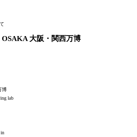
して
5 OSAKA 大阪・関西万博
万博
ing lab
 in