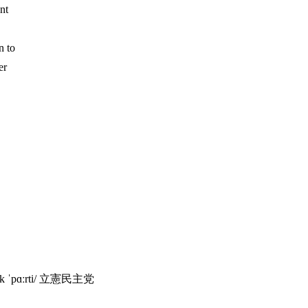
nt
n to
er
krætɪk ˈpɑːrti/ 立憲民主党