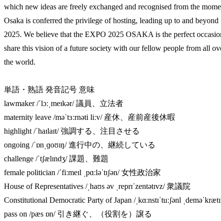
which new ideas are freely exchanged and recognised from the mome
Osaka is conferred the privilege of hosting, leading up to and beyond
2025. We believe that the EXPO 2025 OSAKA is the perfect occasio
share this vision of a future society with our fellow people from all ov
the world.
単語・熟語 発音記号 意味
lawmaker /ˈlɔːˌmeɪkər/ 議員、立法者
maternity leave /məˈtɜːrnəti liːv/ 産休、産前産後休暇
highlight /ˈhaɪlaɪt/ 強調する、注目させる
ongoing /ˈɒnˌɡoʊɪŋ/ 進行中の、継続している
challenge /ˈtʃælɪndʒ/ 課題、難題
female politician /ˈfiːmeɪl ˌpɑːləˈtɪʃən/ 女性政治家
House of Representatives /ˌhaʊs əv ˌreprɪˈzentətɪvz/ 衆議院
Constitutional Democratic Party of Japan /ˌkɑːnstɪˈtuːʃənl ˌdeməˈ
pass on /pæs ɒn/ 引き継ぐ、（役割を）譲る