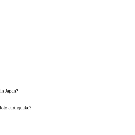
 in Japan?
Noto earthquake?