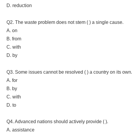
D. reduction
Q2. The waste problem does not stem ( ) a single cause.
A. on
B. from
C. with
D. by
Q3. Some issues cannot be resolved ( ) a country on its own
A. for
B. by
C. with
D. to
Q4. Advanced nations should actively provide ( ).
A. assistance