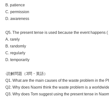
B. patience
C. permission
D. awareness
Q5. The present tense is used because the event happens ( 
A. rarely
B. randomly
C. regularly
D. temporarily
-読解問題（3問・英語）
Q1. What are the main causes of the waste problem in the Ph
Q2. Why does Naomi think the waste problem is a worldwid
Q3. Why does Tom suggest using the present tense in Naom