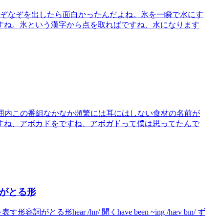
、AIにね、なぞなぞを出したら面白かったんだよね。氷を一瞬で水にす
すね。氷という漢字から点を取ればですね、水になります
in2-範囲内この番組なかなか頻繁には耳にはしない食材の名前が
すね、アボカドをですね、アボガドって僕は思ってたんで
容詞がとる形
とる形hear /hɪr/ 聞くhave been ~ing /hæv bɪn/ ず