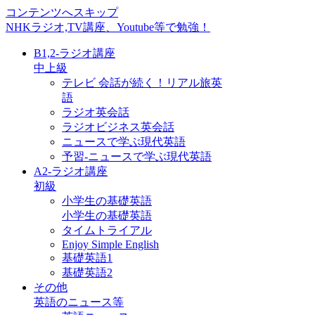
コンテンツへスキップ
NHKラジオ,TV講座、Youtube等で勉強！
B1,2-ラジオ講座
中上級
テレビ 会話が続く！リアル旅英
語
ラジオ英会話
ラジオビジネス英会話
ニュースで学ぶ現代英語
予習-ニュースで学ぶ現代英語
A2-ラジオ講座
初級
小学生の基礎英語
小学生の基礎英語
タイムトライアル
Enjoy Simple English
基礎英語1
基礎英語2
その他
英語のニュース等