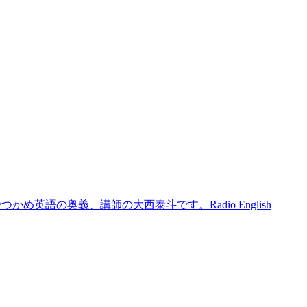
トでつかめ英語の奥義、講師の大西泰斗です。Radio English