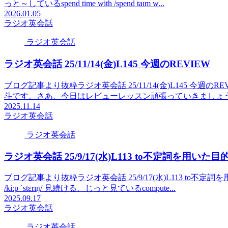
っと～しているspend time with /spend taɪm w...
2026.01.05
ラジオ英会話
ラジオ英会話
ラジオ英会話 25/11/14(金)L145 今週のREVIEW
ブログ記事より抜粋ラジオ英会話 25/11/14(金)L145 今
斗です。さあ、今日はレビューレッスン頑張っていきましょう。Hey every
2025.11.14
ラジオ英会話
ラジオ英会話
ラジオ英会話 25/9/17(水)L113 to不定詞を用い
ブログ記事より抜粋ラジオ英会話 25/9/17(水)L113 to不定詞を用いた目的語
/kiːp ˈstɛrɪŋ/ 見続ける、じっと見ているcompute...
2025.09.17
ラジオ英会話
ラジオ英会話