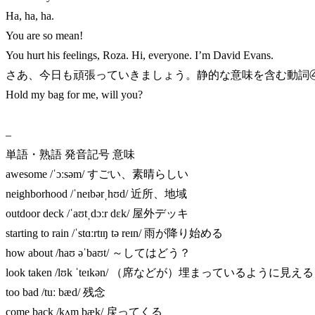
Ha, ha, ha.
You are so mean!
You hurt his feelings, Roza. Hi, everyone. I’m David Evans.
さあ、今日も頑張っていきましょう。静的な意味を含む動詞④h
Hold my bag for me, will you?
–
単語・熟語 発音記号 意味
awesome /ˈɔːsəm/ すごい、素晴らしい
neighborhood /ˈneɪbərˌhʊd/ 近所、地域
outdoor deck /ˈaʊtˌdɔːr dɛk/ 屋外デッキ
starting to rain /ˈstɑːrtɪŋ tə reɪn/ 雨が降り始める
how about /haʊ əˈbaʊt/ ～してはどう？
look taken /lʊk ˈteɪkən/ （席などが）埋まっているように見える
too bad /tuː bæd/ 残念
come back /kʌm bæk/ 戻ってくる