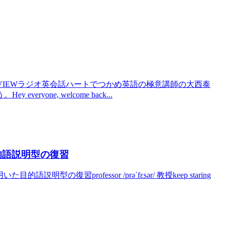
週のREVIEWラジオ英会話ハートでつかめ英語の極意講師の大西泰
one, welcome back...
た目的語説明型の復習
説明型の復習professor /prəˈfɛsər/ 教授keep staring