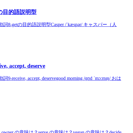
etの目的語説明型
-getの目的語説明型Casper /ˈkæspər/ キャスパー（人
accept, deserve
 accept, deservegood morning /ɡʊd ˈmɔːrnɪŋ/ おは
owner の意味は？serve の意味は？vegan の意味は？decide