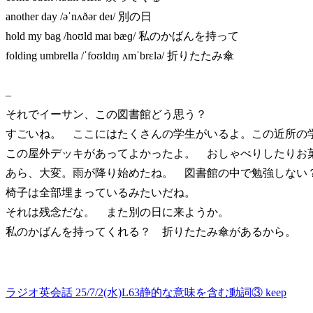
another day /əˈnʌðər deɪ/ 別の日
hold my bag /hoʊld maɪ bæɡ/ 私のかばんを持って
folding umbrella /ˈfoʊldɪŋ ʌmˈbrɛlə/ 折りたたみ傘
–
それでイーサン、この図書館どう思う？
すごいね。 ここにはたくさんの学生がいるよ。この近所の
この屋外デッキがあってよかったよ。 おしゃべりしたりお
あら、大変。雨が降り始めたね。 図書館の中で勉強しない
椅子は全部埋まっているみたいだね。
それは残念だな。 また別の日に来ようか。
私のかばんを持ってくれる？ 折りたたみ傘があるから。
ラジオ英会話 25/7/2(水)L63静的な意味を含む動詞③ keep